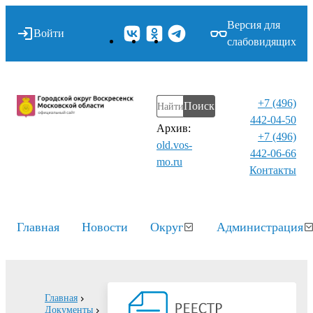
Версия для
Войти
слабовидящих
+7 (496)
Поиск
442-04-50
Архив:
+7 (496)
old.vos-
442-06-66
mo.ru
Контакты⁠
Главная
Новости
Округ
Администрация
Главная
Документы