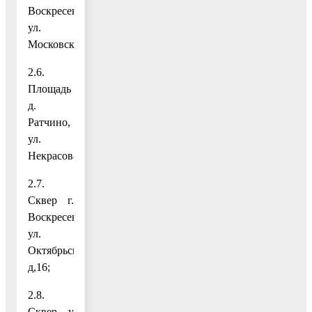
Воскресенск,
ул.
Московская;
2.6.
Площадь
д.
Ратчино,
ул.
Некрасова;
2.7.
Сквер г.
Воскресенск,
ул.
Октябрьская,
д,16;
2.8.
Сквер у