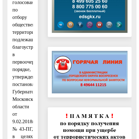
голосования
по
отбору
общественных
территорий,
подлежащих
благоустройству
в
первоочередном
порядке,
утвержденного
постановлением
Губернатора
Московской
области
от
9.02.2018г
№43-ПГ,
в целях