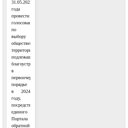
31.05.2023
года
провести
голосование
по
выбору
общественных
территорий,
подлежащих
благоустройству
в
первоочередном
порядке
в 2024
году,
посредством
единого
Портала
обратной