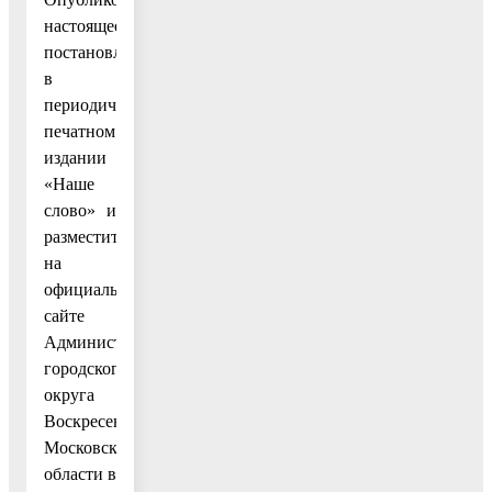
настоящее
постановление
в
периодическом
печатном
издании
«Наше
слово» и
разместить
на
официальном
сайте
Администрации
городского
округа
Воскресенск
Московской
области в