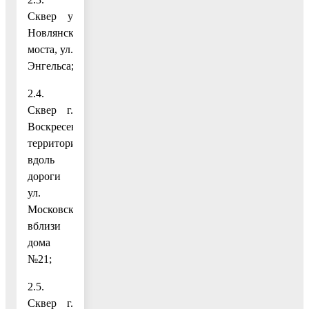
Сквер у
Новлянского
моста, ул.
Энгельса;
2.4.
Сквер г.
Воскресенск,
территория
вдоль
дороги
ул.
Московская,
вблизи
дома
№21;
2.5.
Сквер г.