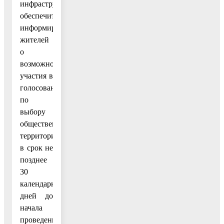
инфраструктуры
обеспечить
информирование
жителей
о
возможности
участия в
голосовании
по
выбору
общественных
территорий
в срок не
позднее
30
календарных
дней до
начала
проведения