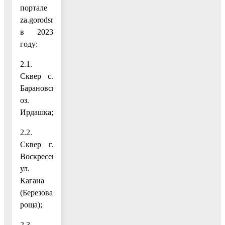
портале
za.gorodsreda.ru
в 2023
году:
2.1.
Сквер с.
Барановское,
оз.
Ирдашка;
2.2.
Сквер г.
Воскресенск,
ул.
Кагана
(Березовая
роща);
2.3.