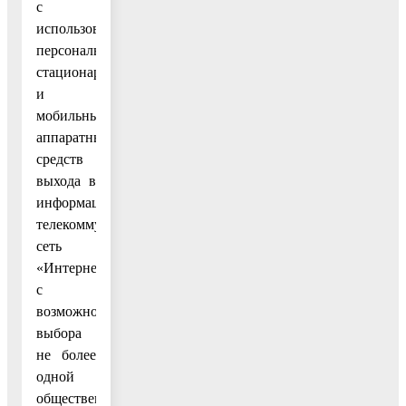
с
использованием
персональных
стационарных
и
мобильных
аппаратных
средств
выхода в
информационно-
телекоммуникационную
сеть
«Интернет»
с
возможностью
выбора
не более
одной
общественной