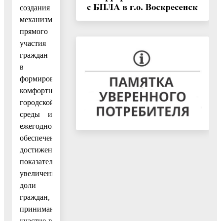
создания
механизма
прямого
участия
граждан
в
формировании
комфортной
городской
среды и
ежегодного
обеспечения
достижения
показателя
увеличения
доли
граждан,
принимающих
участие в