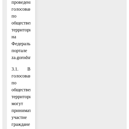
проведения
голосования
по
общественным
территориям
на
Федеральном
портале
za.gorodsreda.ru:
3.1. В
голосовании
по
общественным
территориям
могут
принимать
участие
граждане