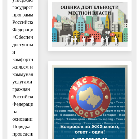
государственной
программы
Российской
Федерации
«Обеспечение
доступным
и
комфортным
жильем и
коммунальными
услугами
граждан
Российской
Федерации»,
на
основании
Порядка
проведения