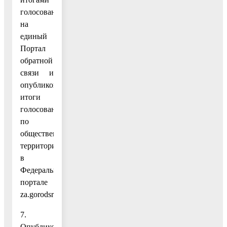
голосования
на
единый
Портал
обратной
связи и
опубликовать
итоги
голосования
по
общественным
территориям
в
Федеральном
портале
za.gorodsreda.ru.
7.
Опубликовать