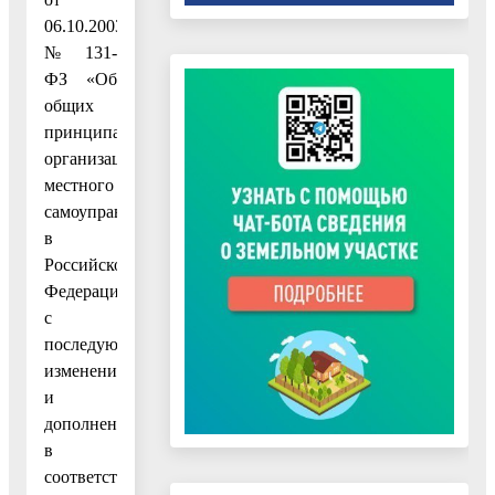
06.10.2003
№ 131-
ФЗ «Об
общих
принципах
организации
местного
самоуправления
в
Российской
Федерации»,
с
последующими
изменениями
и
дополнениями,
в
соответствии