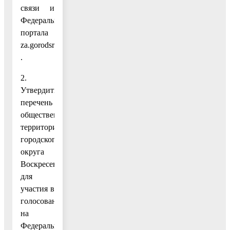
связи и
Федерального
портала
za.gorodsreda.ru
.
2.
Утвердить
перечень
общественных
территорий
городского
округа
Воскресенск
для
участия в
голосовании
на
Федеральном