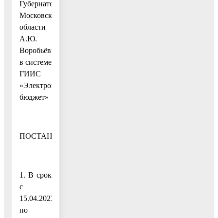
Губернатором
Московской
области
А.Ю.
Воробьёвым
в системе
ГИИС
«Электронный
бюджет»
ПОСТАНОВЛЯЮ
1. В срок
с
15.04.2023
по