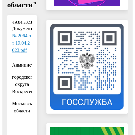
области"
19.04.2023
Документ:
№ 2064 о
т 19.04.2
023.pdf
Администрация
городского
округа
Воскресенск
Московской
области