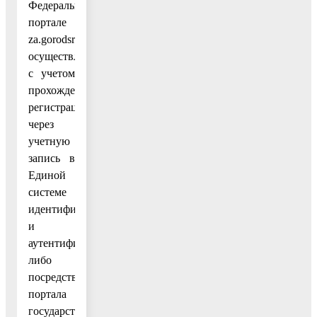
Федеральном
портале
za.gorodsreda.ru
осуществляется
с учетом
прохождение
регистрации
через
учетную
запись в
Единой
системе
идентификации
и
аутентификации,
либо
посредством
портала
государственных