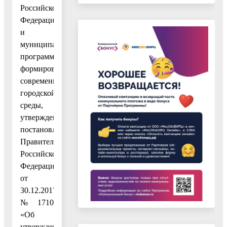
Российской
Федерации
и
муниципальных
программ
формирования
современной
городской
среды,
утвержденных
постановлением
Правительства
Российской
Федерации
от
30.12.2017
№ 1710
«Об
утверждении