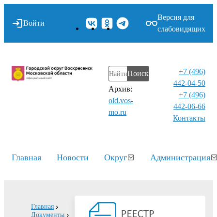
Версия для
Войти
слабовидящих
+7 (496)
Поиск
442-04-50
Архив:
+7 (496)
old.vos-
442-06-66
mo.ru
Контакты⁠
Главная
Новости
Округ
Администрация
Главная
Документы