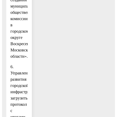
муниципальной
общественной
комиссии
в
городском
округе
Воскресенск
Московской
области».
6.
Управлению
развития
городской
инфраструктуры
загрузить
протокол
с
итогами