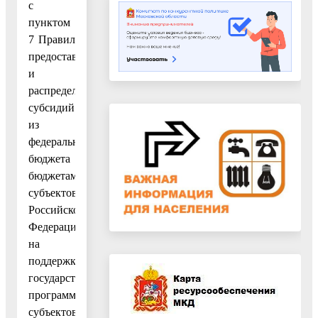
с
пунктом
7 Правил
предоставления
и
распределения
субсидий
из
федерального
бюджета
бюджетам
субъектов
Российской
Федерации
на
поддержку
государственных
программ
субъектов