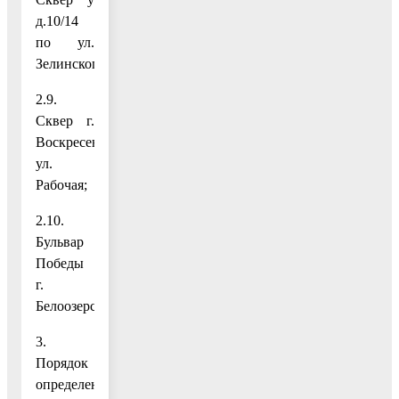
д.10/14
по ул.
Зелинского;
2.9.
Сквер г.
Воскресенск,
ул.
Рабочая;
2.10.
Бульвар
Победы
г.
Белоозерский.
3.
Порядок
определения