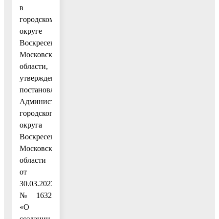
в
городском
округе
Воскресенск
Московской
области,
утвержденную
постановлением
Администрации
городского
округа
Воскресенск
Московской
области
от
30.03.2023
№1632
«О
создании