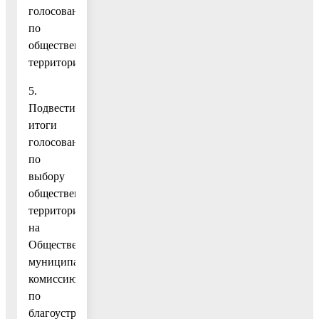
голосования
по
общественным
территориям.
5.
Подвести
итоги
голосования
по
выбору
общественной
территории
на
Общественную
муниципальную
комиссию
по
благоустройству