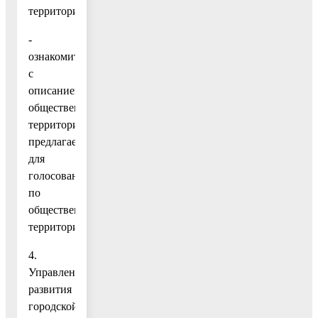
территории;
-
ознакомиться
с
описанием
общественных
территорий,
предлагаемых
для
голосования
по
общественным
территориям.
4.
Управлению
развития
городской