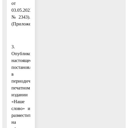
от
03.05.2023
№ 2343).
(Приложение.)
3.
Опубликовать
настоящее
постановление
в
периодическом
печатном
издании
«Наше
слово» и
разместить
на