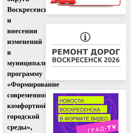
Воскресенск
и
внесении
изменений
в
муниципальную
программу
«Формирование
современной
комфортной
городской
среды»,