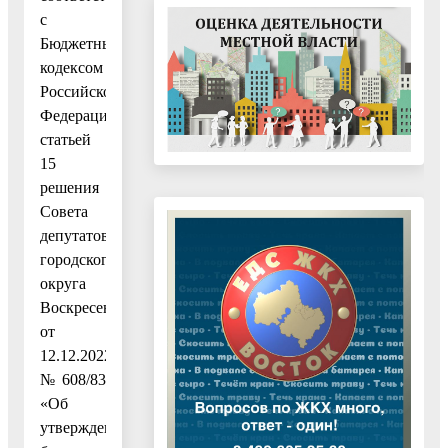
с
Бюджетным
кодексом
Российской
Федерации,
статьей
15
решения
Совета
депутатов
городского
округа
Воскресенск
от
12.12.2022
№ 608/83
«Об
утверждении