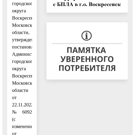
городского
округа
Воскресенск
Московской
области,
утвержденным
постановлением
Администрации
городского
округа
Воскресенск
Московской
области
от
22.11.2022
№ 6092
(с
изменениями
от