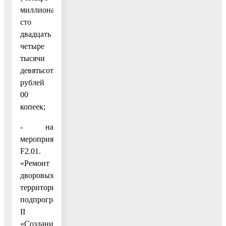
миллиона
сто
двадцать
четыре
тысячи
девятьсот)
рублей
00
копеек;
- на
мероприятие
F2.01.
«Ремонт
дворовых
территорий»
подпрограммы
II
«Создание