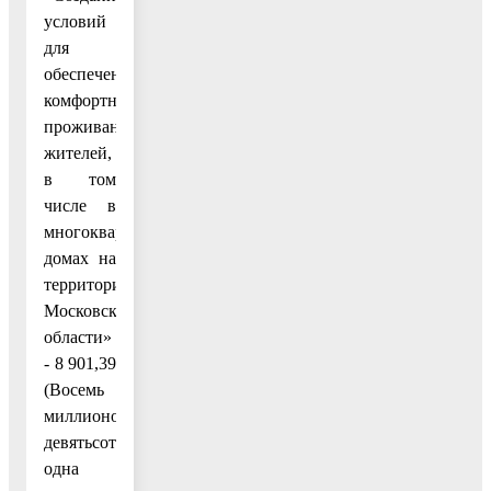
условий
для
обеспечения
комфортного
проживания
жителей,
в том
числе в
многоквартирных
домах на
территории
Московской
области»
- 8 901,39
(Восемь
миллионов
девятьсот
одна