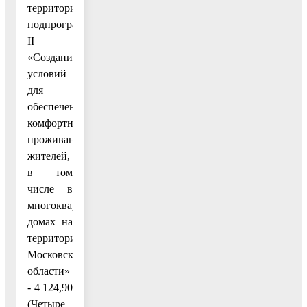
территорий»
подпрограммы
II
«Создание
условий
для
обеспечения
комфортного
проживания
жителей,
в том
числе в
многоквартирных
домах на
территории
Московской
области»
- 4 124,90
(Четыре