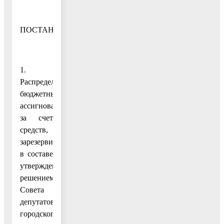
ПОСТАНОВЛЯЮ:
1.
Распределить
бюджетные
ассигнования
за счет
средств,
зарезервированных
в составе
утвержденных
решением
Совета
депутатов
городского