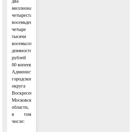
два
миллиона
четыреста
восемьдесят
четыре
тысячи
восемьсот
девяносто)
рублей
00 копеек
Администрации
городского
округа
Воскресенск
Московской
области,
в том
числе: