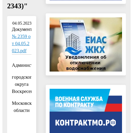
2343)"
04.05.2023
Документ:
№ 2359 о
т 04.05.2
023.pdf
Администрация
городского
округа
Воскресенск
Московской
области