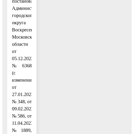
постановлением
Администрации
городского
округа
Воскресенск
Московской
области
от
05.12.2022
№ 6368
(с
изменениями
от
27.01.2023
№ 348, от
09.02.2023
№ 586, от
11.04.2023
№ 1889,