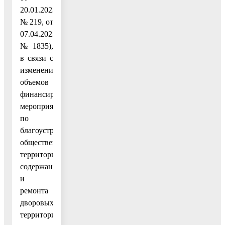
20.01.2023
№ 219, от
07.04.2023
№ 1835),
в связи с
изменением
объемов
финансирования
мероприятий
по
благоустройству
общественных
территорий,
содержания
и
ремонта
дворовых
территорий