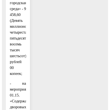
городская
среда» - 9
458,60
(Девять
миллионов
четыреста
пятьдесят
восемь
тысяч
шестьсот)
рублей
00
копеек;
- на
мероприятие
01.15.
«Содержание
дворовых