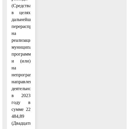
(Средства
в целях
дальнейшего
перераспределения
на
реализацию
муниципальных
программ
и (или)
на
непрограммные
направления
деятельности)
в 2023
году в
сумме 22
484,89
(Двадцать