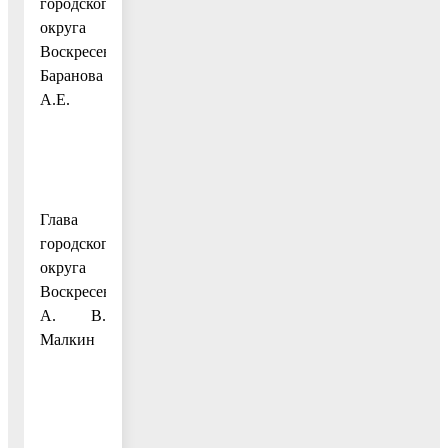
городского
округа
Воскресенск
Баранова
А.Е.
Глава
городского
округа
Воскресенск
А. В.
Малкин