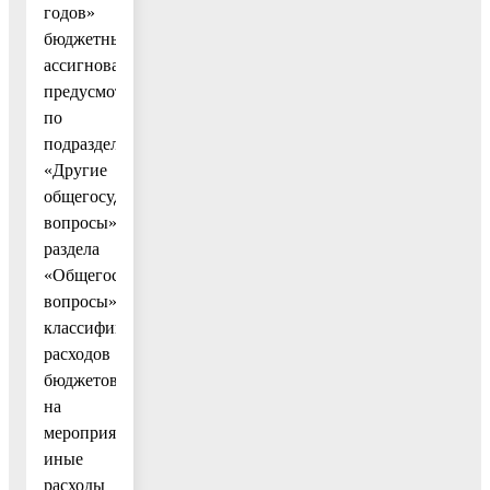
годов»
бюджетных
ассигнований,
предусмотренных
по
подразделу
«Другие
общегосударственные
вопросы»
раздела
«Общегосударственные
вопросы»
классификации
расходов
бюджетов,
на
мероприятия
иные
расходы