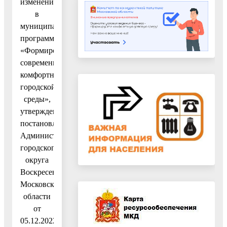
изменений
в
муниципальную
программу
«Формирование
современной
комфортной
городской
среды»,
утвержденную
постановлением
Администрации
городского
округа
Воскресенск
Московской
области
от
05.12.2022