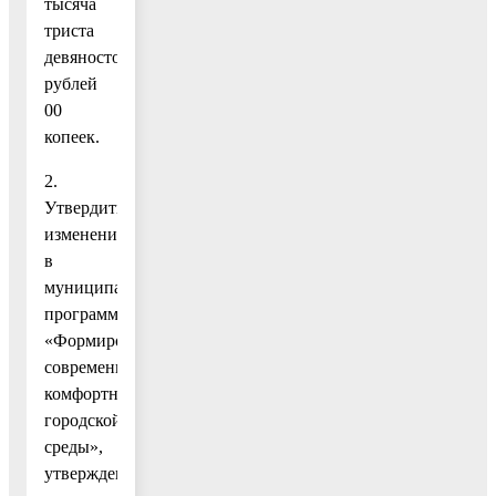
тысяча
триста
девяносто)
рублей
00
копеек.
2.
Утвердить
изменения
в
муниципальную
программу
«Формирование
современной
комфортной
городской
среды»,
утвержденную