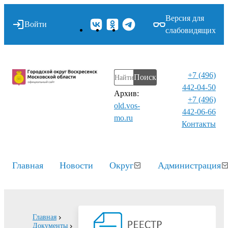
Версия для
Войти
слабовидящих
+7 (496)
Поиск
442-04-50
Архив:
+7 (496)
old.vos-
442-06-66
mo.ru
Контакты⁠
Главная
Новости
Округ
Администрация
Главная
Документы