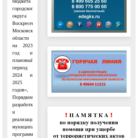
бюджета
городского
округа
Воскресенск
Московской
области
на 2023
год и
плановый
период
2024 и
2025
годов»,
Порядком
разработки
и
реализации
муниципальных
программ