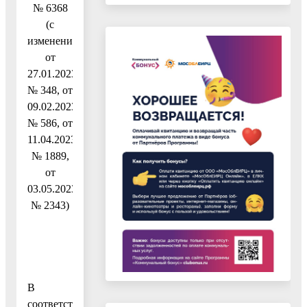
№ 6368
(с
изменениями
от
27.01.2023
№ 348, от
09.02.2023
№ 586, от
11.04.2023
№ 1889,
от
03.05.2023
№ 2343)
В
соответствии