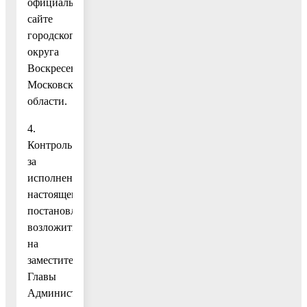
официальном
сайте
городского
округа
Воскресенск
Московской
области.
4.
Контроль
за
исполнением
настоящего
постановления
возложить
на
заместителя
Главы
Администрации