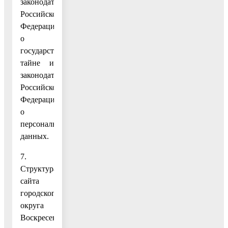
законодательства
Российской
Федерации
о
государственной
тайне и
законодательством
Российской
Федерации
о
персональных
данных.
7.
Структура
сайта
городского
округа
Воскресенск