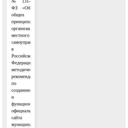
№ 131-
ФЗ «Об
общих
принципах
организации
местного
самоуправления
в
Российской
Федерации»,
методическими
рекомендациями
по
созданию
и
функционированию
официального
сайта
муниципального