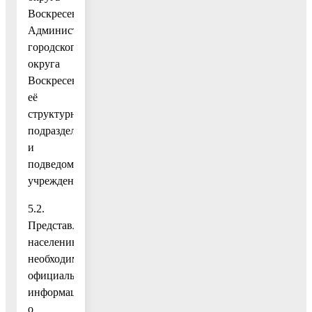
Воскресенск,
Администрации
городского
округа
Воскресенск,
её
структурных
подразделений
и
подведомственных
учреждений;
5.2.
Представление
населению
необходимой
официальной
информации
о