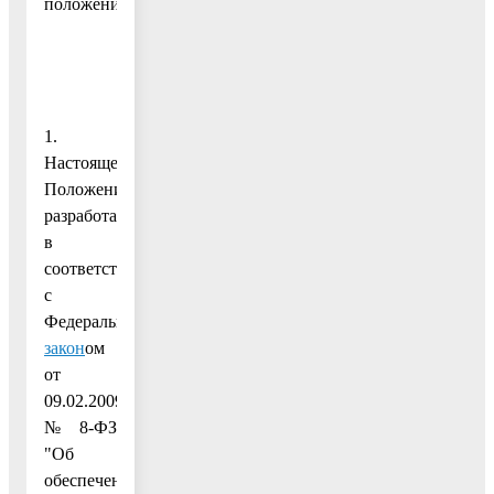
положения
1.
Настоящее
Положение
разработано
в
соответствии
с
Федеральным
закон
ом
от
09.02.2009
№ 8-ФЗ
"Об
обеспечении