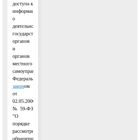
доступа к
информации
о
деятельности
государственных
органов
и
органов
местного
самоуправления",
Федеральным
закон
ом
от
02.05.2006
№ 59-ФЗ
"О
порядке
рассмотрения
обращений