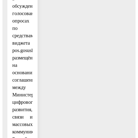
обсуждениях,
голосованиях,
опросах
по
средствам
виджета
pos.gosuslugi.ru,
размещённого
на
основании
соглашения
между
Министерством
цифрового
развития,
связи и
массовых
коммуникаций