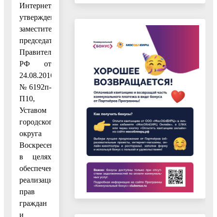
Интернет,
утвержденных
заместителем
председателя
Правительства
РФ от
24.08.2016
№ 6192п-
П10,
Уставом
городского
округа
Воскресенск,
в целях
обеспечения
реализации
прав
граждан
и