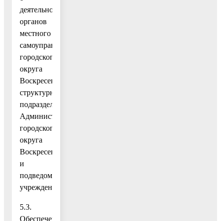
деятельности
органов
местного
самоуправления
городского
округа
Воскресенск,
структурных
подразделений
Администрации
городского
округа
Воскресенск
и
подведомственных
учреждений;
5.3.
Обеспечение