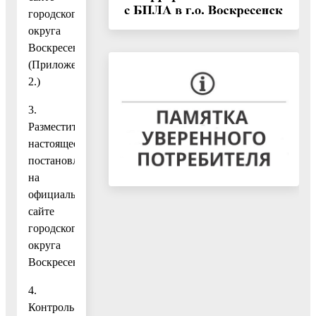
городского
округа
Воскресенск.
(Приложение
2.)
3.
Разместить
настоящее
постановление
на
официальном
сайте
городского
округа
Воскресенск.
4.
Контроль