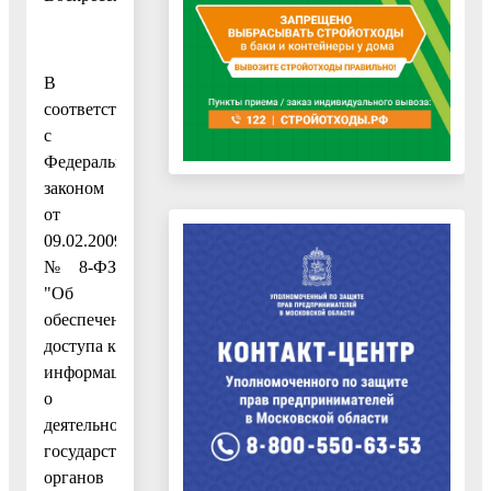
В
соответствии
с
Федеральным
законом
от
09.02.2009
№ 8-ФЗ
"Об
обеспечении
доступа к
информации
о
деятельности
государственных
органов