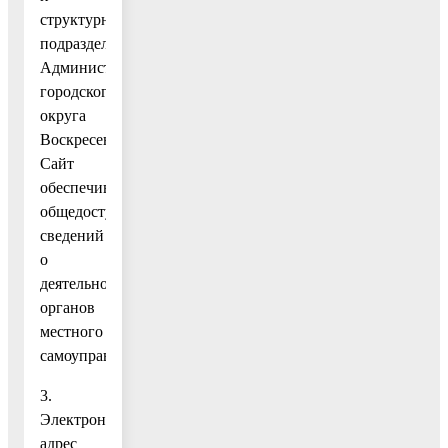
структурных
подразделений
Администрации
городского
округа
Воскресенск.
Сайт
обеспечивает
общедоступность
сведений
о
деятельности
органов
местного
самоуправления.
3.
Электронный
адрес