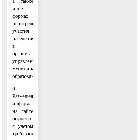
а также
иных
формах
непосредственного
участия
населения
в
организации
управления
муниципального
образования.
6.
Размещение
информации
на сайте
осуществляется
с учетом
требований