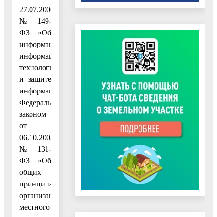
27.07.2006
№ 149-
ФЗ «Об
информации,
информационных
технологиях
и защите
информации»,
Федеральным
законом
от
06.10.2003
№ 131-
ФЗ «Об
общих
принципах
организации
местного