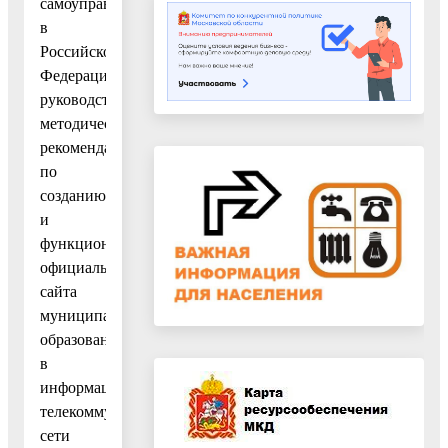
самоуправления
в
Российской
Федерации»;
руководствуясь
методическими
рекомендациями
по
созданию
и
функционированию
официального
сайта
муниципального
образования
в
информационно-
телекоммуникационной
сети