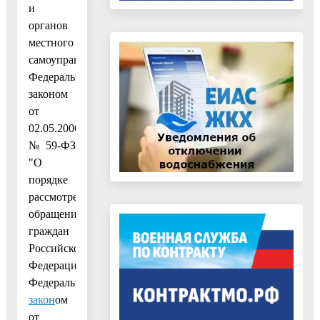
и
органов
местного
самоуправления",
Федеральным
законом
от
02.05.2006
№ 59-ФЗ
"О
порядке
рассмотрения
обращений
граждан
Российской
Федерации",
Федеральным
закон
ом
от