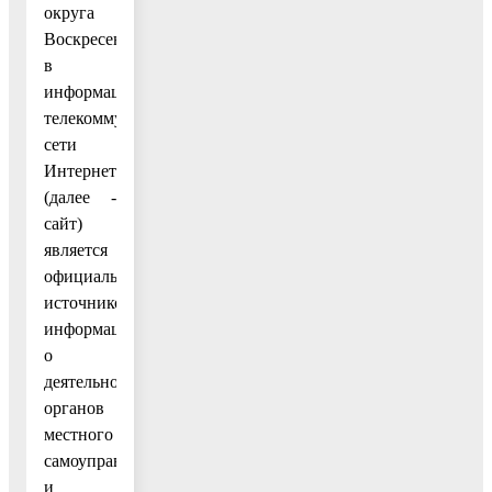
округа
Воскресенск
в
информационно-
телекоммуникационной
сети
Интернет
(далее -
сайт)
является
официальным
источником
информации
о
деятельности
органов
местного
самоуправления
и