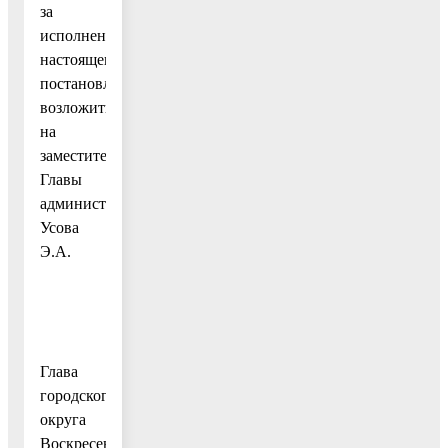
за
исполнением
настоящего
постановления
возложить
на
заместителя
Главы
администрации
Усова
Э.А.
Глава
городского
округа
Воскресенск