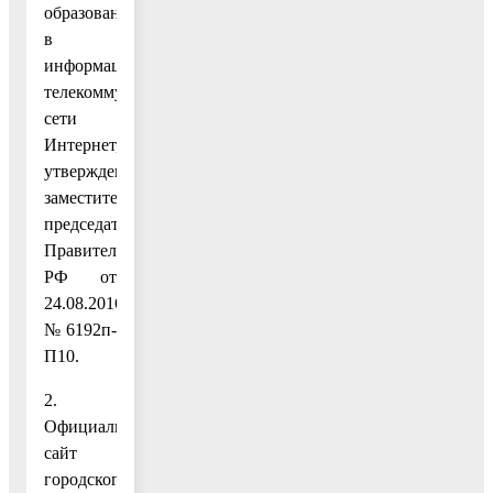
образования
в
информационно-
телекоммуникационной
сети
Интернет,
утвержденных
заместителем
председателя
Правительства
РФ от
24.08.2016
№ 6192п-
П10.
2.
Официальный
сайт
городского