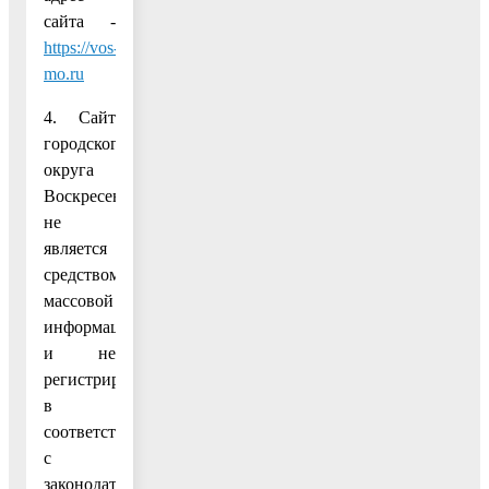
сайта -
https://vos-
mo.ru
4. Сайт
городского
округа
Воскресенск
не
является
средством
массовой
информации
и не
регистрируется
в
соответствии
с
законодательством