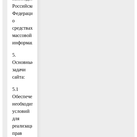
Российской
Федерации
о
средствах
массовой
информации.
5.
Основные
задачи
сайта:
5.1
Обеспечение
необходимых
условий
для
реализации
прав