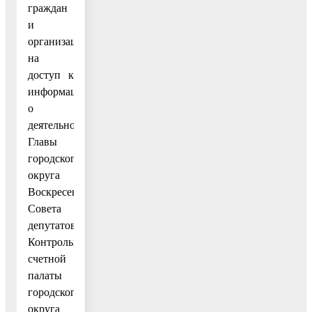
граждан
и
организаций
на
доступ к
информации
о
деятельности
Главы
городского
округа
Воскресенск,
Совета
депутатов,
Контрольно-
счетной
палаты
городского
округа