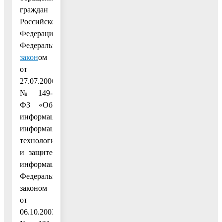
граждан
Российской
Федерации",
Федеральным
закон
ом
от
27.07.2006
№ 149-
ФЗ «Об
информации,
информационных
технологиях
и защите
информации»,
Федеральным
законом
от
06.10.2003