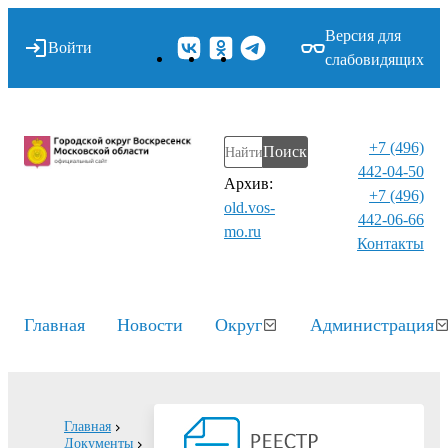
Версия для
Войти
слабовидящих
+7 (496)
Поиск
442-04-50
Архив:
+7 (496)
old.vos-
442-06-66
mo.ru
Контакты⁠
Главная
Новости
Округ
Администрация
Главная
Документы