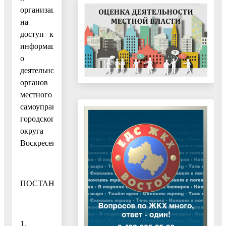
организаций
на
доступ к
информации
о
деятельности
органов
местного
самоуправления
городского
округа
Воскресенск
ПОСТАНОВЛЯЮ:
1.