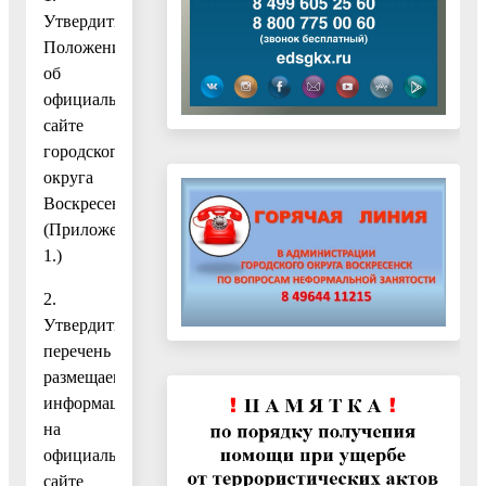
Утвердить
Положение
об
официальном
сайте
городского
округа
Воскресенск.
(Приложение
1.)
2.
Утвердить
перечень
размещаемой
информации
на
официальном
сайте