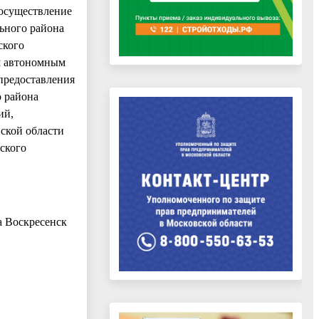
 осуществление
ьного района
ского
м автономным
предоставления
о района
ий,
ской области
ского
а Воскресенск