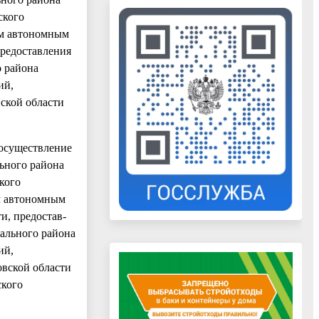
ского
ым автономным
редоставления
о района
ий,
ской области
 осуществление
ьного района
кого
м автономным
и, предостав-
ального района
ий,
вской области
ского