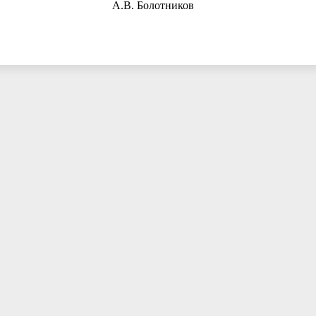
сенск А.В. Болотников