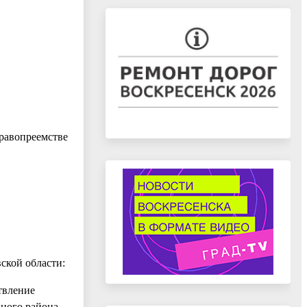
правопреемстве
ской области:
твление
ьного района