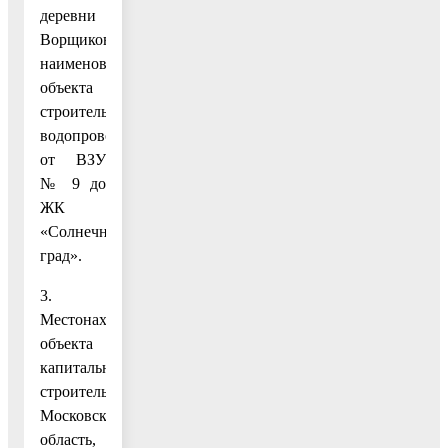
деревни
Ворщиково;
наименование
объекта
строительства:
водопровод
от ВЗУ
№ 9 до
ЖК
«Солнечный
град».
3.
Местонахождение
объекта
капитального
строительства:
Московская
область,