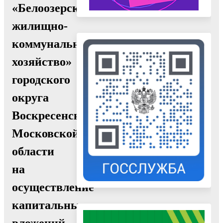
«Белоозерское
жилищно-
коммунальное
хозяйство»
городского
округа
Воскресенск
Московской
области
на
осуществление
капитальных
вложений