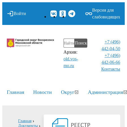
Версия для
Войти
слабовидящих
+7 (496)
Поиск
442-04-50
Архив:
+7 (496)
old.vos-
442-06-66
mo.ru
Контакты⁠
Главная
Новости
Округ
Администрация
Главная
Документы