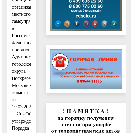
организации
местного
самоуправления
в
Российской
Федерации»,
постановлением
Администрации
городского
округа
Воскресенск
Московской
области
от
19.03.2020
1120 «Об
утверждении
Порядка