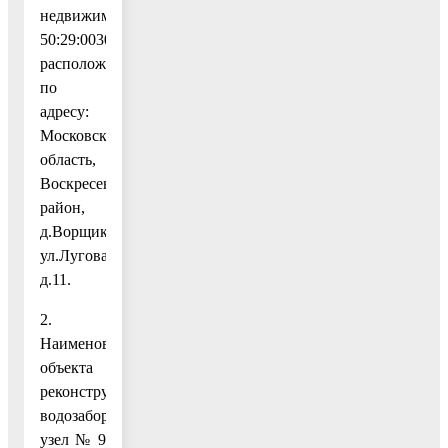
недвижимости
50:29:0030202:869,
расположенный
по
адресу:
Московская
область,
Воскресенский
район,
д.Ворщиково,
ул.Луговая,
д.11.
2.
Наименование
объекта
реконструкции:
водозаборный
узел № 9