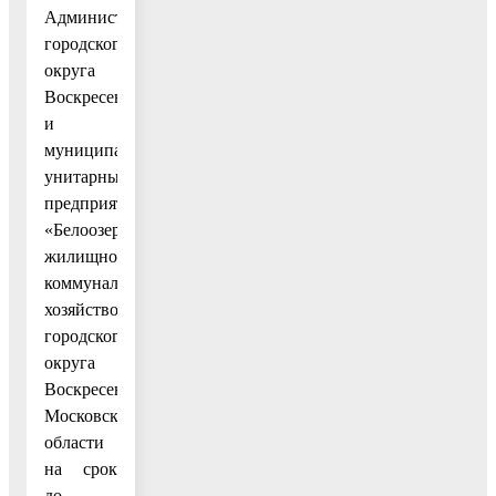
Администрацией
городского
округа
Воскресенск
и
муниципальным
унитарным
предприятием
«Белоозерское
жилищно-
коммунальное
хозяйство»
городского
округа
Воскресенск
Московской
области
на срок
до