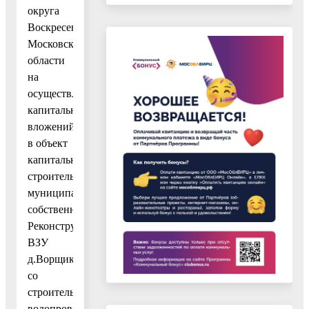
округа
Воскресенск
Московской
области
на
осуществление
капитальных
вложений
в объект
капитального
строительства
муниципальной
собственности:
Реконструкция
ВЗУ
д.Ворщиково
со
строительством
водопровода