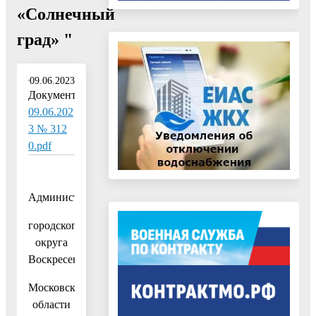
«Солнечный
град» "
09.06.2023
Документ:
09.06.202
3 № 312
0.pdf
Администрация
городского
округа
Воскресенск
Московской
области