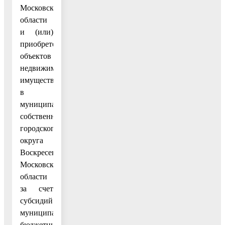
Московской
области
и (или)
приобретений
объектов
недвижимого
имущества
в
муниципальную
собственность
городского
округа
Воскресенск
Московской
области
за счет
субсидий
муниципальным
бюджетным