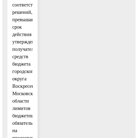
соответствующих
решений,
превышающий
срок
действия
утвержденных
получателю
средств
бюджета
городского
округа
Воскресенск
Московской
области
лимитов
бюджетных
обязательств
на
предоставление