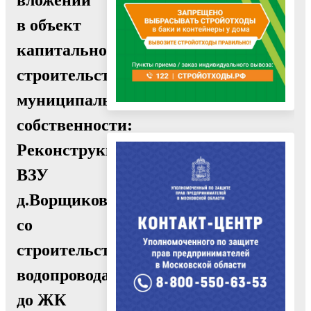
в объект
капитального
строительства
муниципальной
собственности:
Реконструкция
ВЗУ
д.Ворщиково
со
строительством
водопровода
до ЖК