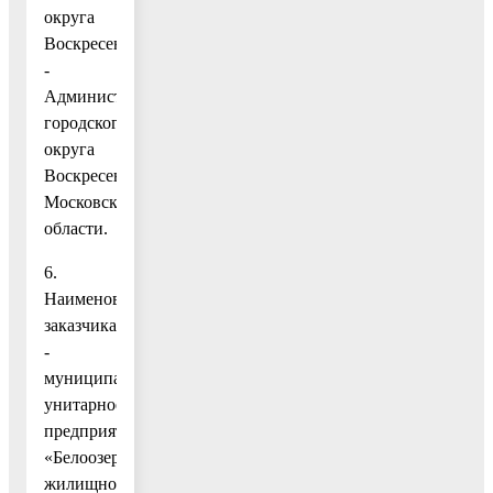
округа
Воскресенск
-
Администрация
городского
округа
Воскресенск
Московской
области.
6.
Наименование
заказчика
-
муниципальное
унитарное
предприятие
«Белоозерское
жилищно-