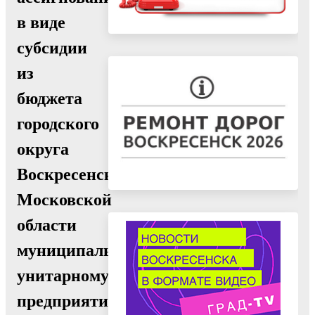
в виде
субсидии
из
бюджета
городского
округа
Воскресенск
Московской
области
муниципальному
унитарному
предприятию