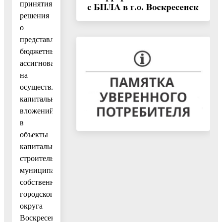
принятия
решения
о
представлении
бюджетных
ассигнований
на
осуществление
капитальных
вложений
в
объекты
капитального
строительства
муниципальной
собственности
городского
округа
Воскресенск