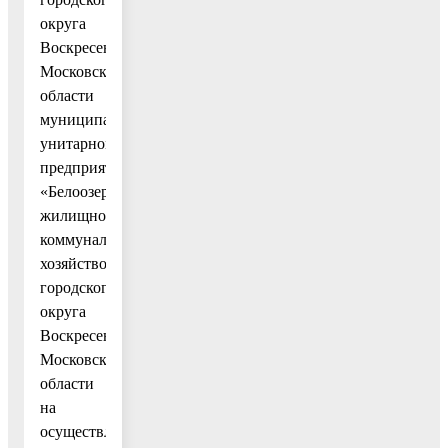
округа
Воскресенск
Московской
области
муниципальному
унитарному
предприятию
«Белоозерское
жилищно-
коммунальное
хозяйство»
городского
округа
Воскресенск
Московской
области
на
осуществление