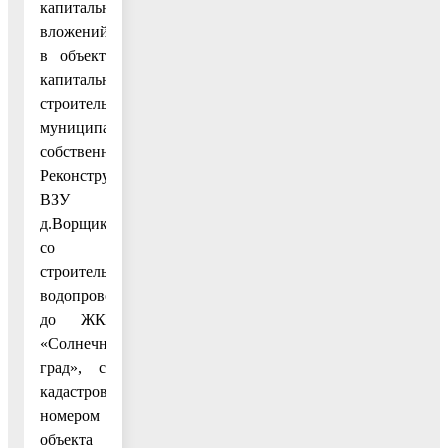
капитальных
вложений
в объект
капитального
строительства
муниципальной
собственности:
Реконструкция
ВЗУ
д.Ворщиково
со
строительством
водопровода
до ЖК
«Солнечный
град», с
кадастровым
номером
объекта