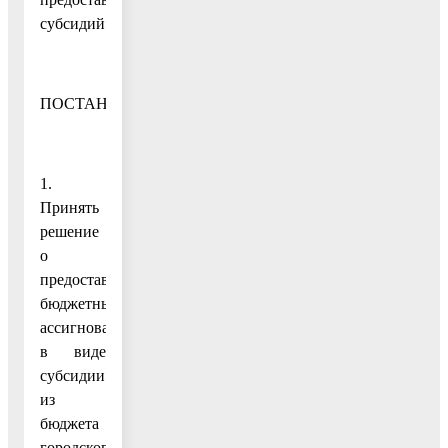
субсидий»
ПОСТАНОВЛЯЮ:
1.
Принять
решение
о
предоставлении
бюджетных
ассигнований
в виде
субсидии
из
бюджета
городского