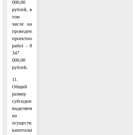
000,00
рублей, в
том
числе на
проведение
проектноизыскательских
работ - 8
347
000,00
рублей.
11.
Общий
размер
субсидии,
выделяемой
на
осуществление
капитальных