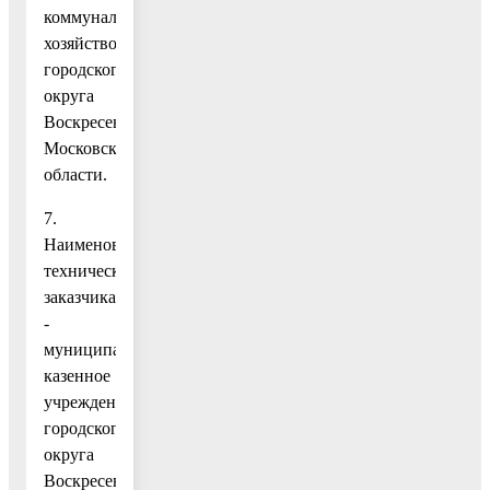
коммунальное
хозяйство»
городского
округа
Воскресенск
Московской
области.
7.
Наименование
технического
заказчика
-
муниципальное
казенное
учреждение
городского
округа
Воскресенск