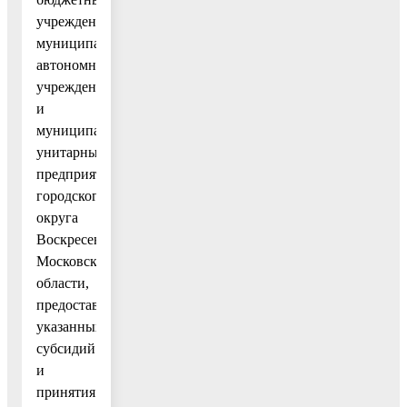
учреждениям,
муниципальным
автономным
учреждениям
и
муниципальным
унитарным
предприятиям
городского
округа
Воскресенск
Московской
области,
предоставления
указанных
субсидий
и
принятия