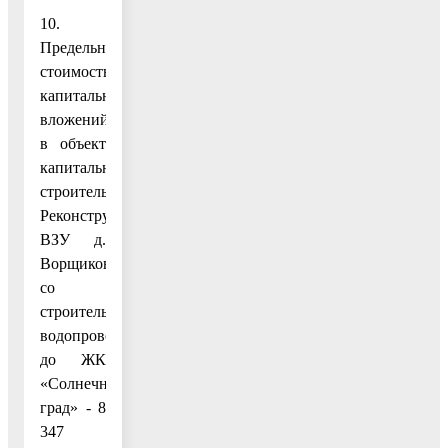
10.
Предельная
стоимость
капитальных
вложений
в объект
капитального
строительства:
Реконструкция
ВЗУ д.
Ворщиково
со
строительством
водопровода
до ЖК
«Солнечный
град» - 8
347