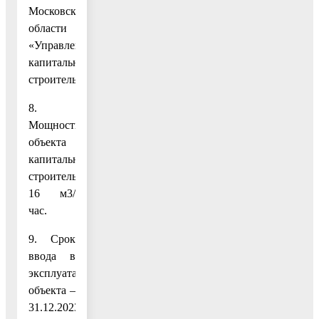
Московской
области
«Управление
капитального
строительства».
8.
Мощность
объекта
капитального
строительства
16 м3/
час.
9. Срок
ввода в
эксплуатацию
объекта –
31.12.2023.