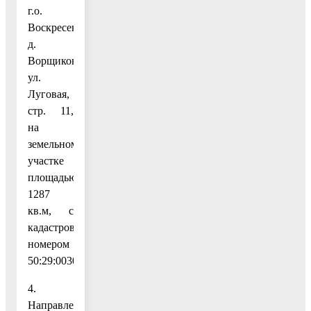
г.о.
Воскресенск,
д.
Ворщиково,
ул.
Луговая,
стр. 11,
на
земельном
участке
площадью
1287
кв.м, с
кадастровым
номером
50:29:0030202:1575.
4.
Направления