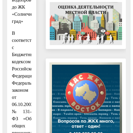
до ЖК
«Солнечный
град»
В
соответствии
с
Бюджетным
кодексом
Российской
Федерации,
Федеральным
законом
от
06.10.2003
№ 131-
ФЗ «Об
общих
принципах