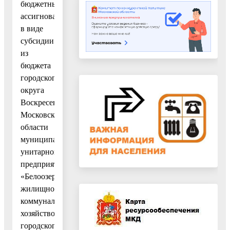
бюджетных
ассигнований
в виде
субсидии
из
бюджета
городского
округа
Воскресенск
Московской
области
муниципальному
унитарному
предприятию
«Белоозерское
жилищно-
коммунальное
хозяйство»
городского