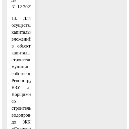
31.12.2023.
13. Для
осуществления
капитальных
вложений
в объект
капитального
строительства
муниципальной
собственности:
Реконструкция
ВЗУ д.
Ворщиково
со
строительством
водопровода
до ЖК
«Солнечный