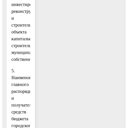
инвестирования:
реконструкция
и
строительство
объекта
капитального
строительства
муниципальной
собственности.
5.
Наименование
главного
распорядителя
и
получателя
средств
бюджета
городского