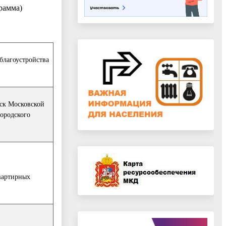
рамма)
лагоустройства
ск Московской
ородского
вартирных