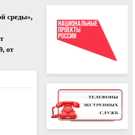
й среды»,
к
от
9, от