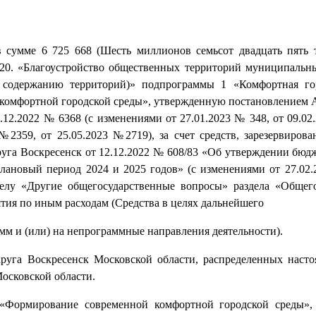
в сумме 6 725 668 (Шесть миллионов семьсот двадцать пять 
1.20. «Благоустройство общественных территорий муниципальн
 содержанию территорий)» подпрограммы 1 «Комфортная гор
комфортной городской среды», утвержденную постановлением
.12.2022 № 6368 (с изменениями от 27.01.2023 № 348, от 09.02
№2359, от 25.05.2023 №2719), за счет средств, зарезервирова
уга Воскресенск от 12.12.2022 № 608/83 «Об утверждении бюдж
лановый период 2024 и 2025 годов» (с изменениями от 27.02.
елу «Другие общегосударственные вопросы» раздела «Общег
тия по иным расходам (Средства в целях дальнейшего
м и (или) на непрограммные направления деятельности).
круга Воскресенск Московской области, распределенных наст
осковской области.
«Формирование современной комфортной городской среды»,