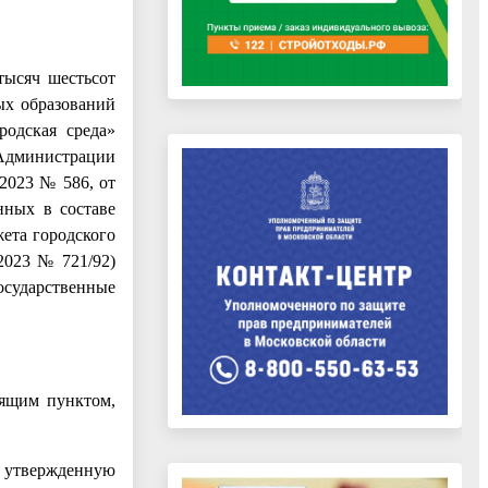
тысяч шестьсот
ых образований
одская среда»
 Администрации
.2023 № 586, от
нных в составе
ета городского
2023 № 721/92)
осударственные
оящим пунктом,
 утвержденную