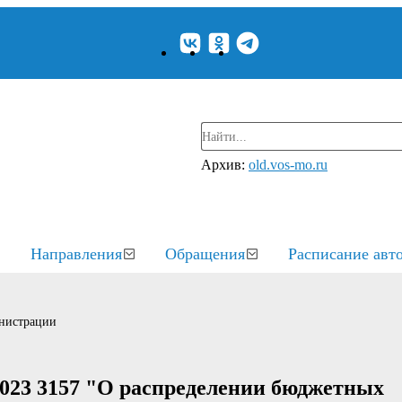
Архив:
old.vos-mo.ru
Направления
Обращения
Расписание авт
нистрации
2023 3157 "О распределении бюджетных