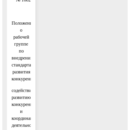
Положение
о
рабочей
группе
по
внедрению
стандарта
развития
конкуренции,
содействию
развитию
конкуренции
и
координации
деятельности