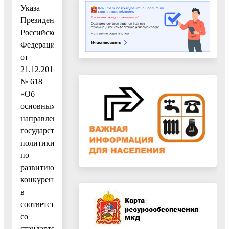
Указа
Президента
Российской
Федерации
от
21.12.2017
№ 618
«Об
основных
направлениях
государственной
политики
по
развитию
конкуренции»,
в
соответствии
со
стандартом