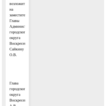
возложить
на
заместителя
Главы
Администрации
городского
округа
Воскресенск
Сайкину
О.В.
Глава
городского
округа
Воскресенск
А.В.