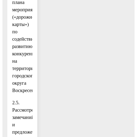
плана
мероприятий
(«дорожной
карты»)
по
содействию
развитию
конкуренции
на
территории
городского
округа
Воскресенск.
2.5.
Рассмотрение
замечаний
и
предложений