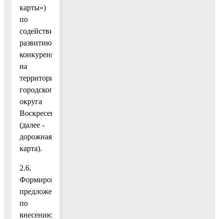
карты»)
по
содействию
развитию
конкуренции
на
территории
городского
округа
Воскресенск
(далее -
дорожная
карта).
2.6.
Формирование
предложений
по
внесению