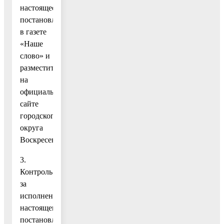
настоящее
постановление
в газете
«Наше
слово» и
разместить
на
официальном
сайте
городского
округа
Воскресенск.
3.
Контроль
за
исполнением
настоящего
постановления