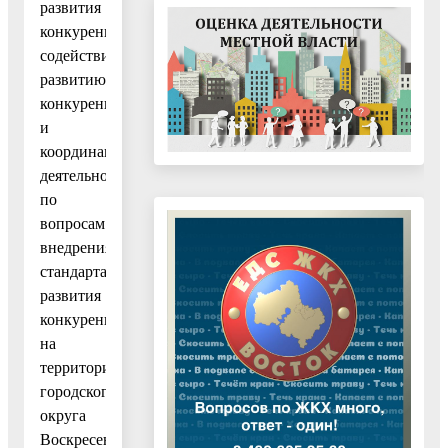
развития
конкуренции,
содействия
развитию
конкуренции
и
координации
деятельности
по
вопросам
внедрения
стандарта
развития
конкуренции
на
территории
городского
округа
Воскресенск