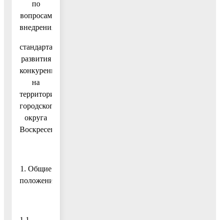
по
вопросам
внедрения
стандарта
развития
конкуренции
на
территории
городского
округа
Воскресенск
1. Общие
положения
1.1.