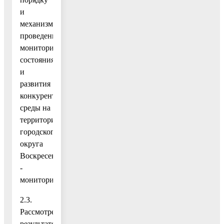
и
механизму
проведения
мониторинга
состояния
и
развития
конкурентной
среды на
территории
городского
округа
Воскресенск(далее
-
мониторинг).
2.3.
Рассмотрение
результатов