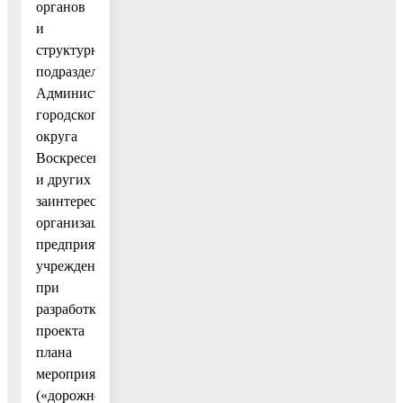
органов
и
структурных
подразделений
Администрации
городского
округа
Воскресенск
и других
заинтересованных
организаций,
предприятий,
учреждений
при
разработке
проекта
плана
мероприятий
(«дорожной