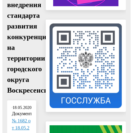
внедрения
стандарта
развития
конкуренции
на
территории
городского
округа
Воскресенск"
18.05.2020
Документ:
№ 1682 о
т 18.05.2