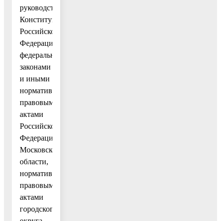
руководствуется
Конституцией
Российской
Федерации,
федеральными
законами
и иными
нормативными
правовыми
актами
Российской
Федерации,
Московской
области,
нормативными
правовыми
актами
городского
округа