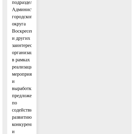
подразделений
Администрации
городского
округа
Воскресенск
и других
заинтересованных
организаций
в рамках
реализации
мероприятий
и
выработки
предложений
по
содействию
развитию
конкуренции
и