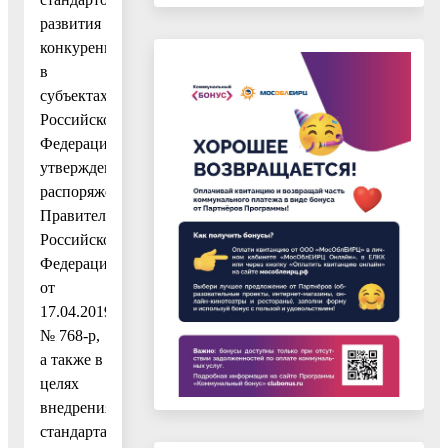
развития
конкуренции
в
субъектах
Российской
Федерации,
утвержденным
распоряжением
Правительства
Российской
Федерации
от
17.04.2019
№ 768-р,
а также в
целях
внедрения
стандарта