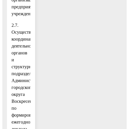
предприятий,
учреждений.
2.7.
Осуществление
координации
деятельности
органов
и
структурных
подразделений
Администрации
городского
округа
Воскресенск
по
формированию
ежегодного
доклада,