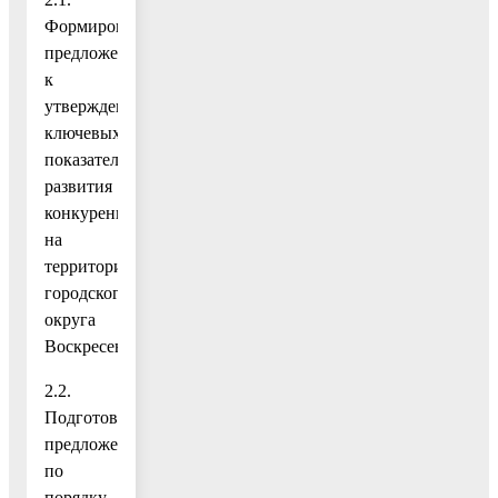
Формирование
предложений
к
утверждению
ключевых
показателей
развития
конкуренции
на
территории
городского
округа
Воскресенск.
2.2.
Подготовка
предложений
по
порядку