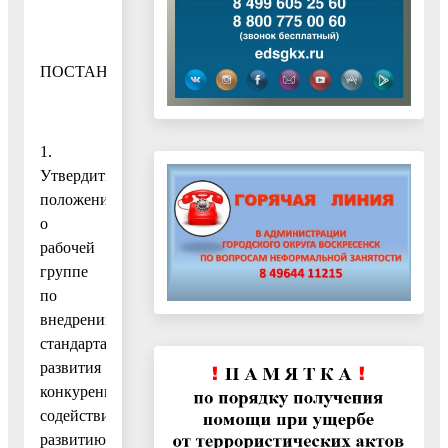
ПОСТАНОВЛЯЮ:
1.
Утвердить
положение
о
рабочей
группе
по
внедрению
стандарта
развития
конкуренции,
содействию
развитию