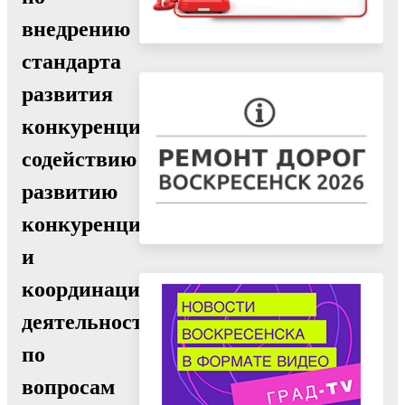
внедрению
стандарта
развития
конкуренции,
содействию
развитию
конкуренции
и
координации
деятельности
по
вопросам