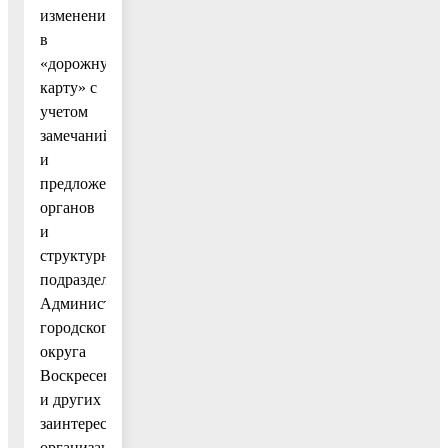
изменений
в
«дорожную
карту» с
учетом
замечаний
и
предложений
органов
и
структурных
подразделений
Администрации
городского
округа
Воскресенск
и других
заинтересованных
организаций,