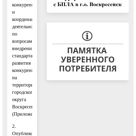
конкуренции
и
координации
деятельности
по
вопросам
внедрения
стандарта
развития
конкуренции
на
территории
городского
округа
Воскресенск.
(Приложение.)
2.
Опубликовать