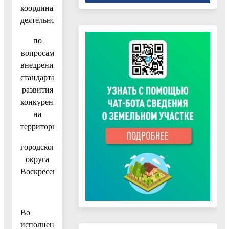
координации
деятельности
по
вопросам
внедрения
стандарта
развития
конкуренции
на
территории
городского
округа
Воскресенск
Во
исполнение