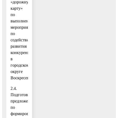
«дорожную
карту»
по
выполнению
мероприятий
по
содействию
развития
конкуренции
в
городском
округе
Воскресенск.
2.4.
Подготовка
предложений
по
формированию