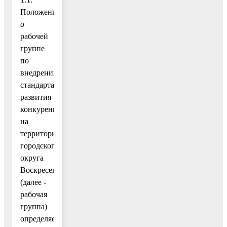
Положение
о
рабочей
группе
по
внедрению
стандарта
развития
конкуренции
на
территории
городского
округа
Воскресенск
(далее -
рабочая
группа)
определяет