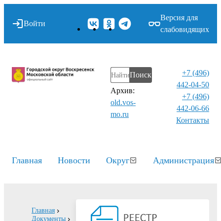
Версия для
Войти
слабовидящих
+7 (496)
Поиск
442-04-50
Архив:
+7 (496)
old.vos-
442-06-66
mo.ru
Контакты⁠
Главная
Новости
Округ
Администрация
Главная
Документы