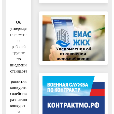
Об
утверждении
положения
о
рабочей
группе
по
внедрению
стандарта
развития
конкуренции,
содействию
развитию
конкуренции
и