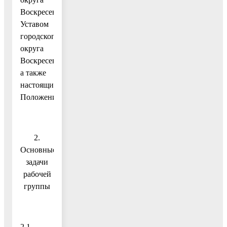
Воскресенск,
Уставом
городского
округа
Воскресенск,
а также
настоящим
Положением.
2.
Основные
задачи
рабочей
группы
2.1.