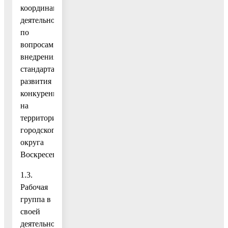
координации
деятельности
по
вопросам
внедрения
стандарта
развития
конкуренции
на
территории
городского
округа
Воскресенск.
1.3.
Рабочая
группа в
своей
деятельности