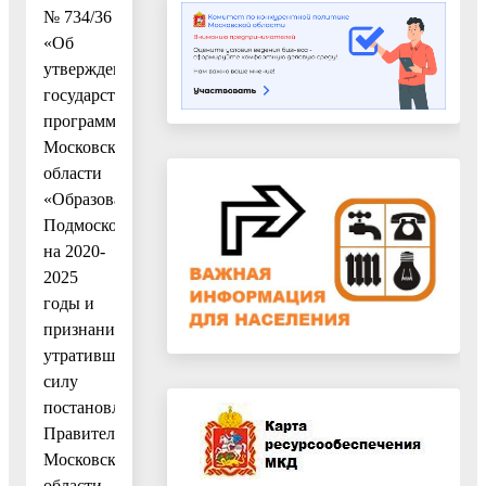
№ 734/36
«Об
утверждении
государственной
программы
Московской
области
«Образование
Подмосковья»
на 2020-
2025
годы и
признании
утратившим
силу
постановления
Правительства
Московской
области