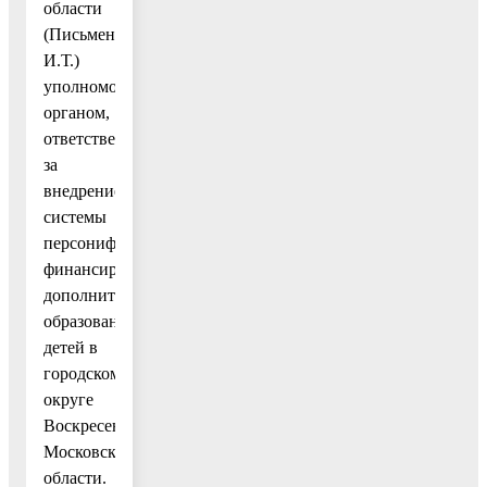
области
(Письменная
И.Т.)
уполномоченным
органом,
ответственным
за
внедрение
системы
персонифицированного
финансирования
дополнительного
образования
детей в
городском
округе
Воскресенск
Московской
области.