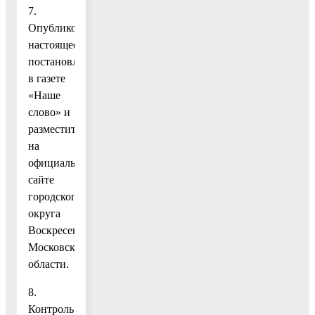
7.
Опубликовать
настоящее
постановление
в газете
«Наше
слово» и
разместить
на
официальном
сайте
городского
округа
Воскресенск
Московской
области.
8.
Контроль