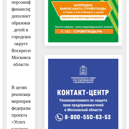
персонифицированного
финансирования
дополнительного
образования
детей в
городском
округе
Воскресенск
Московской
области
В целях
реализации
мероприятий
федерального
проекта
«Успех
каждого