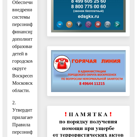
Обеспечить
внедрение
системы
персонифицированного
финансирования
дополнительного
образования
детей в
городском
округе
Воскресенск
Московской
области.
2.
Утвердить
прилагаемые
Правила
персонифицированного