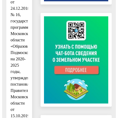
от
24.12.2018
№ 16,
государственной
программы
Московской
области
«Образование
Подмосковья»
на 2020-
2025
годы,
утвержденной
постановлением
Правительства
Московской
области
от
15.10.2019