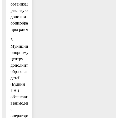
организациях,
реализующих
дополнительные
общеобразовательные
программы.
5.
Муниципальному
опорному
центру
дополнительного
образования
детей
(Будкин
Г.Н.)
обеспечить
взаимодействие
с
оператором