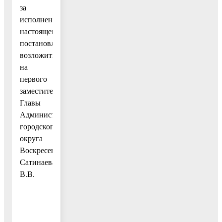
за
исполнением
настоящего
постановления
возложить
на
первого
заместителя
Главы
Администрации
городского
округа
Воскресенск
Сатинаева
В.В.