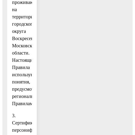
проживающих
на
территории
городского
округа
Воскресенск
Московской
области.
Настоящие
Правила
используют
понятия,
предусмотренные
региональными
Правилами.
3.
Сертификат
персонифицированного