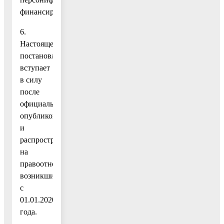
финансирования.
6.
Настоящее
постановление
вступает
в силу
после
официального
опубликования
и
распространяется
на
правоотношения,
возникшие
с
01.01.2020
года.