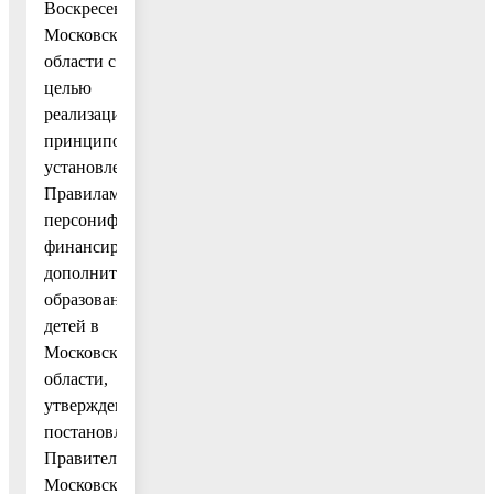
Воскресенск
Московской
области с
целью
реализации
принципов,
установленным
Правилами
персонифицированного
финансирования
дополнительного
образования
детей в
Московской
области,
утвержденными
постановлением
Правительства
Московской