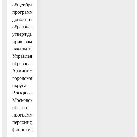
общеобразовательных
программ
дополнительного
образования,
утверждает
приказом
начальника
Управления
образования
Администрации
городского
округа
Воскресенск
Московской
области
программу
персонифицированного
финансирования,
в