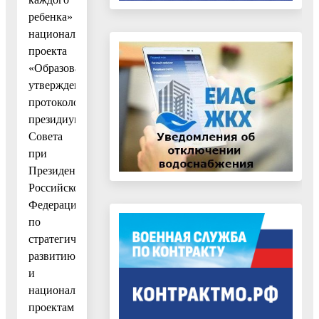
ребенка»
национального
проекта
«Образование»,
утвержденного
протоколом
президиума
Совета
при
Президенте
Российской
Федерации
по
стратегическому
развитию
и
национальным
проектам