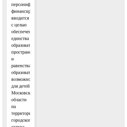
персонифицированного
финансирования
вводится
с целью
обеспечения
единства
образовательного
пространства
и
равенства
образовательных
возможностей
для детей
Московской
области
на
территории
городского
округа