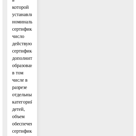
которой
устанавливает
номиналы
сертификатов,
число
действующих
сертификатов
дополнительного
образования,
в том
числе в
разрезе
отдельных
категорий
детей,
объем
обеспечения
сертификатов