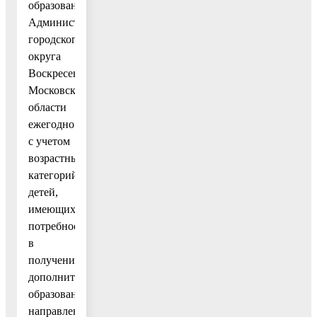
образования
Администрации
городского
округа
Воскресенск
Московской
области
ежегодно
с учетом
возрастных
категорий
детей,
имеющих
потребность
в
получении
дополнительного
образования,
направленности