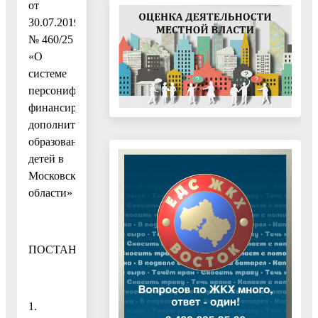
от
30.07.2019
№ 460/25
«О
системе
персонифицированного
финансирования
дополнительного
образования
детей в
Московской
области»
ПОСТАНОВЛЯЮ:
1.