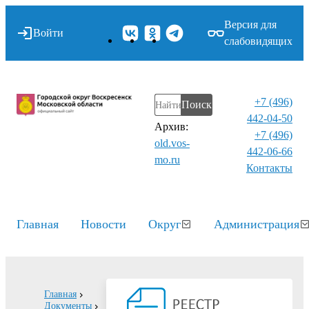
Версия для
Войти
слабовидящих
+7 (496)
Поиск
442-04-50
Архив:
+7 (496)
old.vos-
442-06-66
mo.ru
Контакты⁠
Главная
Новости
Округ
Администрация
Главная
Документы