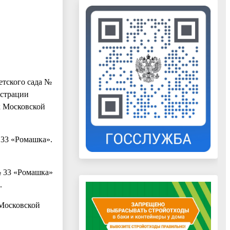
етского сада №
истрации
к Московской
 33 «Ромашка».
№ 33 «Ромашка»
.
 Московской