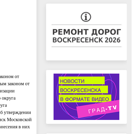
аконом от
ым законом от
низации
 округа
руга
Об утверждении
нск Московской
внесения в них