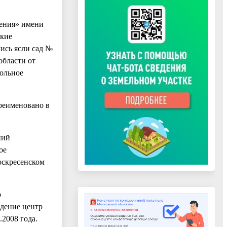
рения» имени
ские
ись ясли сад №
области от
ольное
ереименовано в
ний
ое
оскресенском
о
ждение центр
.2008 года.