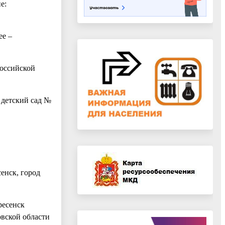
е:
ее –
Российской
 детский сад №
енск, город
ресенск
вской области