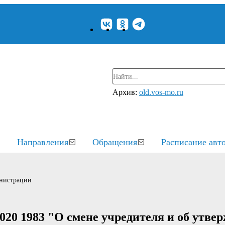
Архив:
old.vos-mo.ru
Направления
Обращения
Расписание авт
нистрации
020 1983 "О смене учредителя и об утве