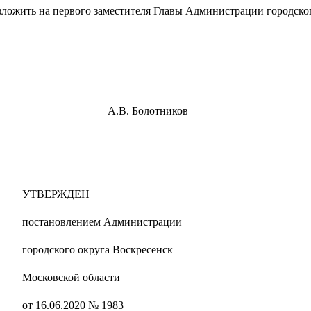
зложить на первого заместителя Главы Администрации городско
сенск А.В. Болотников
ДЕН
министрации
Воскресенск
бласти
 № 1983