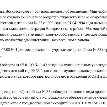
ива Воскресенского производственного объединения «Минудоб
 было создано акционерное общество открытого типа «Воскресен
твенно ясли - сад № 33 с 1993 года по 01.04.1994 года называл
ением главы администрации Воскресенского района Московской 
ьных учреждений в муниципальную собственность» детское дошк
 по имуществу администрации Воскресенского района.
.07.95 № 1 детское дошкольное учреждение детский сад № 33 п
.
 области от 05.01.99 № 1 «О создании муниципальных учрежде
еждения детский сад № 33 было создано муниципальное дошкольн
вающего вида, которое зарегистрировано в отделении МОРП в В
 учреждение «Детский сад № 33» общеразвивающего вида прошл
щий государственный статус: дошкольное образовательное учре
идетельство о государственной аккредитации АА 150397 от 22.01