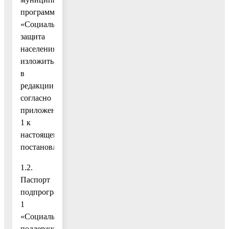
программы
«Социальная
защита
населения»
изложить
в
редакции
согласно
приложению
1 к
настоящему
постановления;
1.2.
Паспорт
подпрограммы
1
«Социальная
поддержка