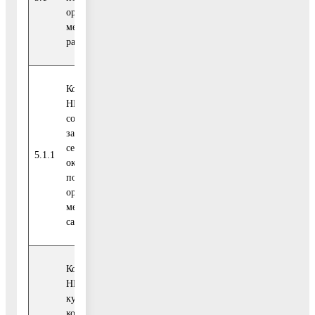
показатель
органами
местного самоуп-
равления всего*
Количество СО
НКО в сфере
социальной
защиты на-
селения, которым
Приоритетный
5.1.1
единиц
оказана
показатель
поддержка
органами
местного
самоуправления*
Количество СО
НКО в сфере
культуры,
которым оказана
Приоритетный