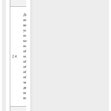
Доля детей-
инвалидов,
которым созданы
условия для
получения
качественного
начального
общего,
Соглашение с
2.4
основного
процент
ФОИГВ
общего, среднего
общего
образования, в
общей
численности
детей-инвали-дов
школьного
возраста