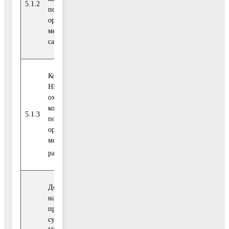
5.1.2
единиц
поддержка
показатель
органами
местного
самоуправления*
Количество СО
НКО в сфере
охраны здоровья,
которым оказана
Приоритетный
5.1.3
единиц
поддержка
показатель
органами
местного самоуп-
еееееее
равления
Доля расходов,
направляемых на
предоставление
субсидий СО