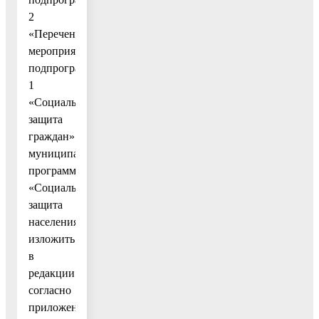
2
«Перечень
мероприятий
подпрограммы
1
«Социальная
защита
граждан»
муниципальной
программы
«Социальная
защита
населения»
изложить
в
редакции
согласно
приложению