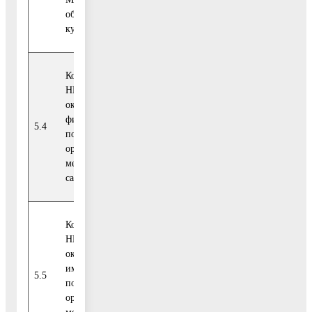
области в сфере
культуры
Количество СО
НКО, которым
оказана
финансовая
Отраслевой
5.4
единиц
поддержка
показатель
органами
местного
самоуправления
Количество СО
НКО, которым
оказана
имущественная
Отраслевой
5.5
единиц
поддержка
показатель
органами