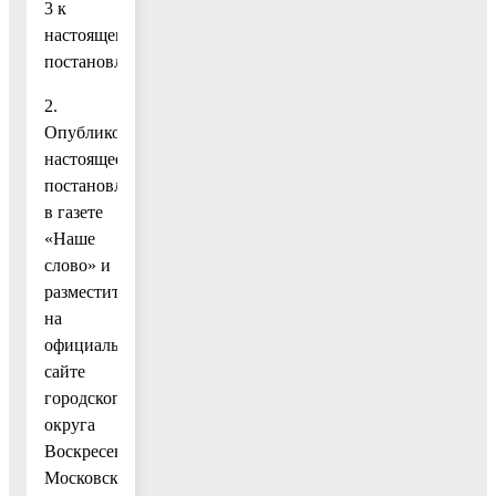
3 к
настоящему
постановлению.
2.
Опубликовать
настоящее
постановление
в газете
«Наше
слово» и
разместить
на
официальном
сайте
городского
округа
Воскресенск
Московской