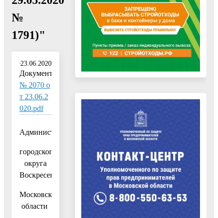
№
1791)"
23.06.2020
Документ:
№ 2070 о
т 23.06.2
020.pdf
Администрация
городского
округа
Воскресенск
Московской
области