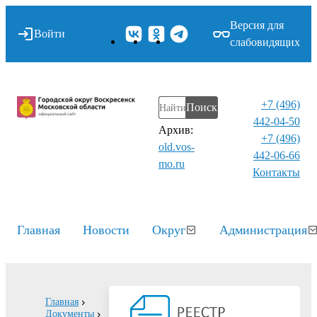
Версия для
Войти
слабовидящих
+7 (496)
Поиск
442-04-50
Архив:
+7 (496)
old.vos-
442-06-66
mo.ru
Контакты⁠
Главная
Новости
Округ
Администрация
Главная
Документы