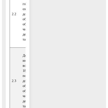
года до 7 лет,
охваченных
Соглашение с
2.2
дошкольным
процент
ФОИГВ
образованием, в
общей
численности
детей-инвалидов
такого возраста
Доля детей-
инвалидов в
возрасте от 5 до
18 лет,
получающих
Соглашение с
2.3
дополнительное
процент
ФОИГВ
образование, в
общей
численности
детей-инвалидов
такого возраста