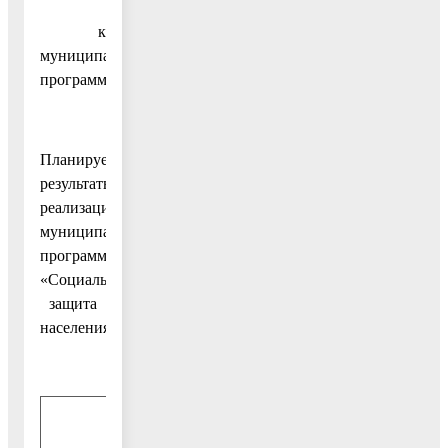
к
муниципальной
программе
Планируемые
результаты
реализации
муниципальной
программы
«Социальная
защита
населения»