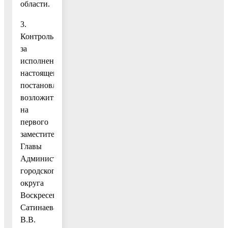
области.
3.
Контроль
за
исполнением
настоящего
постановления
возложить
на
первого
заместителя
Главы
Администрации
городского
округа
Воскресенск
Сатинаева
В.В.