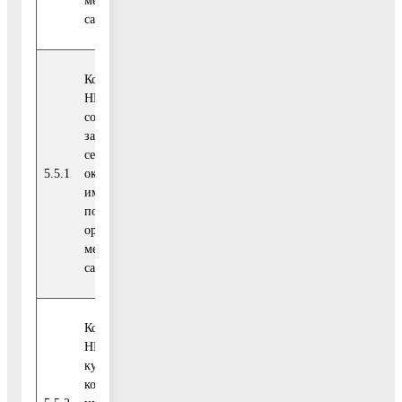
местного
самоуправления
Количество СО
НКО в сфере
социальной
защиты на-
селения которым
Отраслевой
5.5.1
оказана
единиц
показатель
имущественная
поддержка
органами
местного
самоуправления
Количество СО
НКО в сфере
культуры
которым оказана
Отраслевой