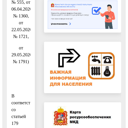
№ 555, от
06.04.2020
№ 1360,
от
22.05.2020
№ 1721,
от
29.05.2020
№ 1791)
В
соответствии
со
статьей
179