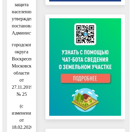
защита
населения»,
утвержденную
постановлением
Администрации
городского
округа
Воскресенск
Московской
области
от
27.11.2019
№ 25
(с
изменениями
от
18.02.2020