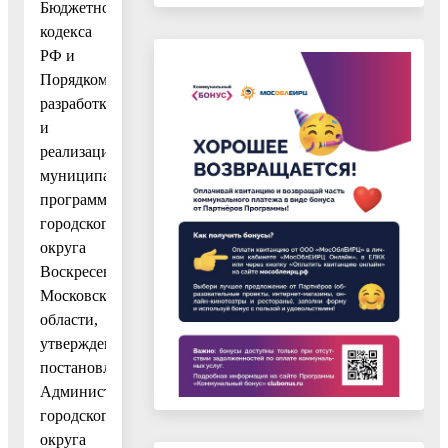
Бюджетного
кодекса
РФ и
Порядком
разработки
и
реализации
муниципальных
программ
городского
округа
Воскресенск
Московской
области,
утвержденным
постановлением
Администрации
городского
округа