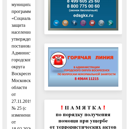
муниципальную
программу
«Социальная
защита
населения»,
утвержденную
постановлением
Администрации
городского
округа
Воскресенск
Московской
области
от
27.11.2019
№ 25 (с
изменениями
от
18.02.2020