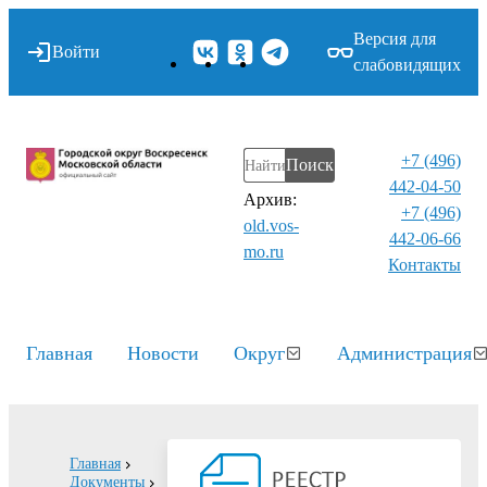
Версия для
Войти
слабовидящих
+7 (496)
Поиск
442-04-50
Архив:
+7 (496)
old.vos-
442-06-66
mo.ru
Контакты⁠
Главная
Новости
Округ
Администрация
Главная
Документы