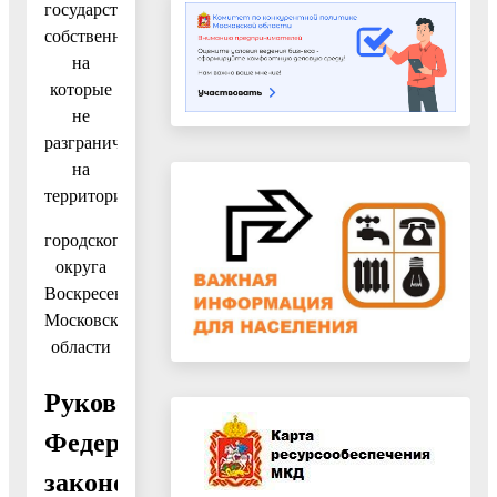
государственная
собственность
на
которые
не
разграничена»
на
территории
городского
округа
Воскресенск
Московской
области
Руководствуясь
Федеральным
законом