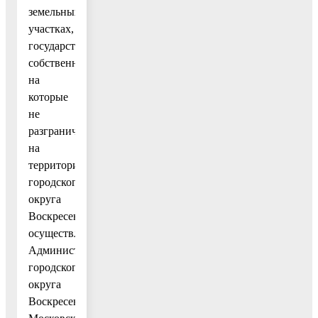
земельных
участках,
государственная
собственность
на
которые
не
разграничена»
на
территории
городского
округа
Воскресенск
осуществляется
Администрацией
городского
округа
Воскресенск