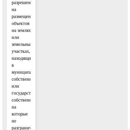
разрешения
на
размещение
объектов
на землях
или
земельных
участках,
находящихся
в
муниципальной
собственности
или
государственная
собственность
на
которые
не
разграничена».