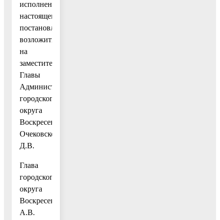
исполнением
настоящего
постановления
возложить
на
заместителя
Главы
Администрации
городского
округа
Воскресенск
Очековского
Д.В.
Глава
городского
округа
Воскресенск
А.В.