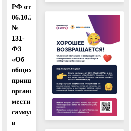
РФ от
06.10.2003
№
131-
ФЗ
«Об
общих
принципах
организации
местного
самоуправления
в