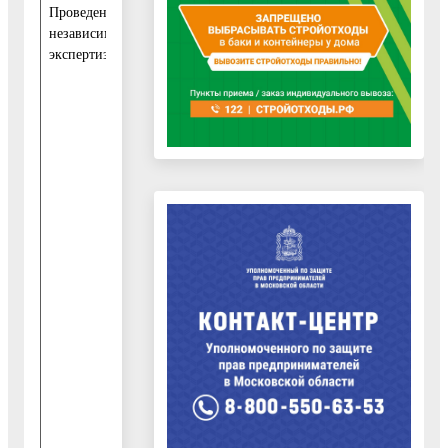
Проведение
0
независимой
6
экспертизы:
.
0
7
.
2
0
2
0
-
2
0
.
0
7
.
2
0
2
0