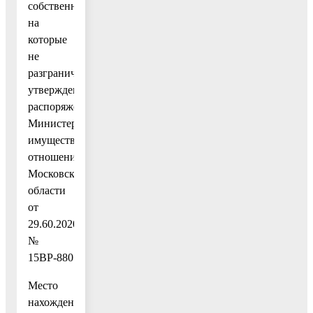
собственность
на
которые
не
разграничена»,
утвержденным
распоряжением
Министерства
имущественных
отношений
Московской
области
от
29.60.2020
№
15ВР-880.
Место
нахождения