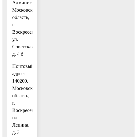
Администрации:
Московская
область,
г.
Воскресенск,
ул.
Советская,
д. 4 б
Почтовый
адрес:
140200,
Московская
область,
г.
Воскресенск,
пл.
Ленина,
д. 3