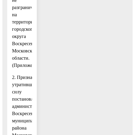
не
разграничена»
на
территории
городского
округа
Воскресенск
Московской
области.
(Приложение.)
2. Признать
утратившим
силу
постановление
администрации
Воскресенского
муниципального
района