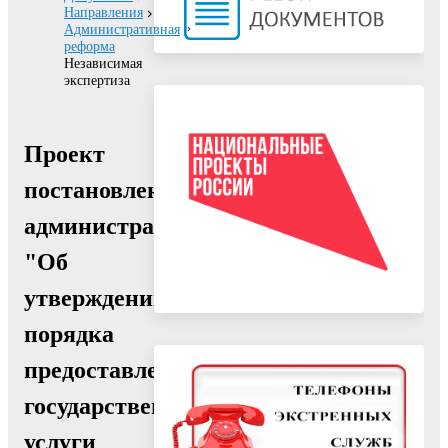
Направления
Административная
реформа
Независимая
экспертиза
Проект
постановления
администрации
"Об
утверждении
порядка
предоставления
государственной
услуги