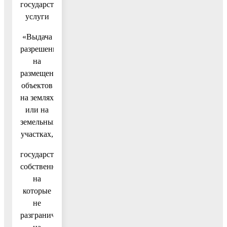
государственной
услуги
«Выдача
разрешения
на
размещение
объектов
на землях
или на
земельных
участках,
государственная
собственность
на
которые
не
разграничена»