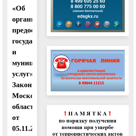
«Об
организации
предоставления
государственных
и
муниципальных
услуг»,
Законом
Московской
области
от
05.11.2019