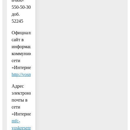
8-800-
550-50-30
доб.
52245
Официальный
сайт в
информационно-
коммуникационной
сети
«Интернет»:
http://vosmfc.ru/
Адрес
электронной
почты в
сети
«Интернет»:
mfc-
voskresenskmr@mosreg.ru