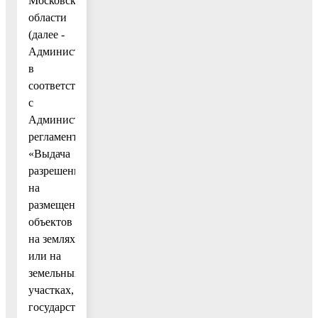
Московской
области
(далее -
Администрация),
в
соответствии
с
Административным
регламентом
«Выдача
разрешения
на
размещение
объектов
на землях
или на
земельных
участках,
государственная