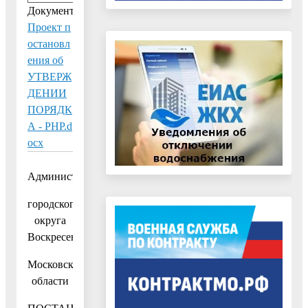
Документ:
Проект п
остановл
ения об
УТВЕРЖ
ДЕНИИ
ПОРЯДК
А - РНР.d
ocx
Администрация
городского
округа
Воскресенск
Московской
области