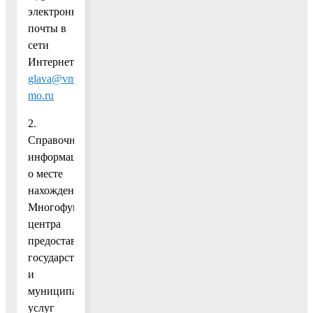
электронной
почты в
сети
Интернет:
glava@vmr-
mo.ru
2.
Справочная
информация
о месте
нахождения
Многофункционального
центра
предоставления
государственных
и
муниципальных
услуг