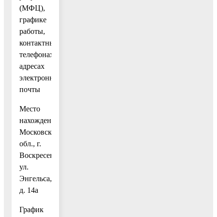
(МФЦ),
графике
работы,
контактных
телефонах,
адресах
электронной
почты
Место
нахождения:
Московская
обл., г.
Воскресенск,
ул.
Энгельса,
д. 14а
График