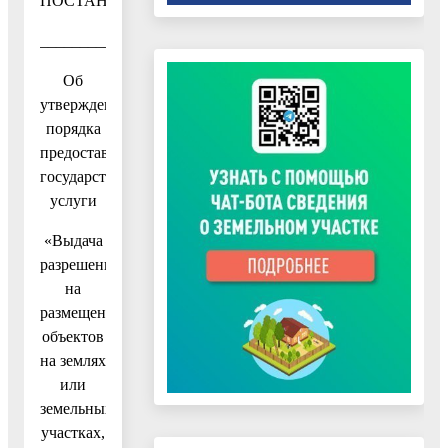
ПОСТАНОВЛЕНИЕ
__________________№__________________
Об
утверждении
порядка
предоставления
государственной
услуги
«Выдача
разрешения
на
размещение
объектов
на землях
или
земельных
участках,