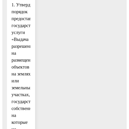
1. Утвердить
порядок
предоставления
государственной
услуги
«Выдача
разрешения
на
размещение
объектов
на землях
или
земельных
участках,
государственная
собственность
на
которые