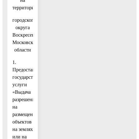
на
территории
городского
округа
Воскресенск
Московской
области
1.
Предоставление
государственной
услуги
«Выдача
разрешения
на
размещение
объектов
на землях
или на