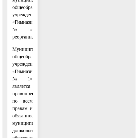
общеобразовательное
учреждение
«Гимназия
№ 1»
реорганизовано.
Муниципальное
общеобразовательное
учреждение
«Гимназия
№ 1»
является
правопреемником
по всем
правам и
обязанностям
муниципального
дошкольного
образовательного