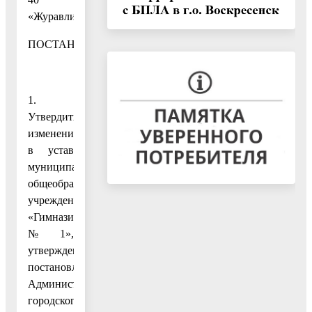
«Журавлик»
ПОСТАНОВЛЯЮ:
1.
Утвердить
изменения
в устав
муниципального
общеобразовательного
учреждения
«Гимназия
№ 1»,
утвержденный
постановлением
Администрации
городского