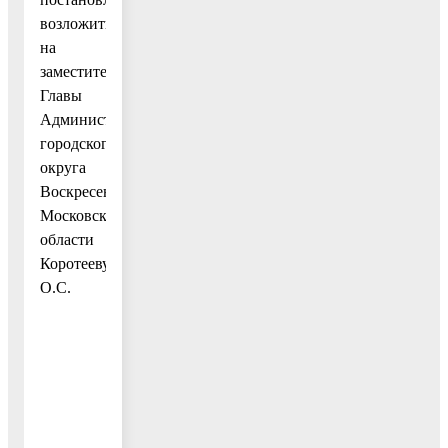
возложить
на
заместителя
Главы
Администрации
городского
округа
Воскресенск
Московской
области
Коротееву
О.С.