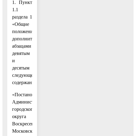
1. Пункт
1.1
раздела 1
«Общие
положения»
дополнить
абзацами
девятым
и
десятым
следующего
содержания:
«Постановлением
Администрации
городского
округа
Воскресенск
Московской