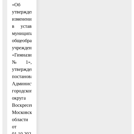
«Об
утверждении
изменений
в устав
муниципального
общеобразовательного
учреждения
«Гимназия
№ 1»,
утвержденный
постановлением
Администрации
городского
округа
Воскресенск
Московской
области
от
01.10.2021