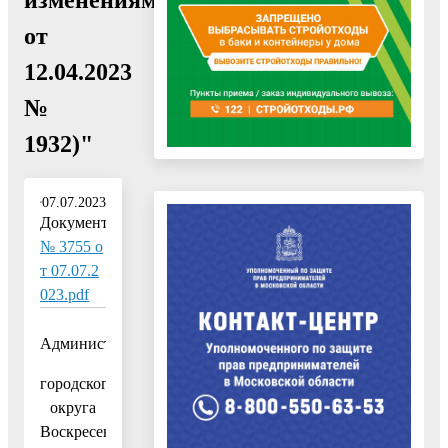
от
12.04.2023
№
1932)"
07.07.2023
Документ:
№ 3755 о
т 07.07.2
023.pdf
Администрация
городского
округа
Воскресенск