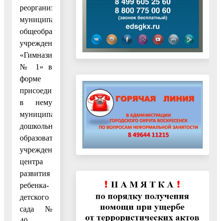
реорганизацией
муниципального
общеобразовательного
учреждения
«Гимназия
№ 1» в
форме
присоединения
в нему
муниципального
дошкольного
образовательного
учреждения
центра
развития
ребенка-
детского
сада №
40