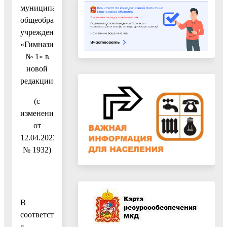
муниципального
общеобразовательного
учреждения
«Гимназия
№ 1» в
новой
редакции»
(с
изменениями
от
12.04.2023
№ 1932)
В
соответствии
с