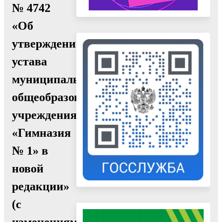
№ 4742
«Об
утверждении
устава
муниципального
общеобразовательного
учреждения
«Гимназия
№ 1» в
новой
редакции»
(с
изменениями