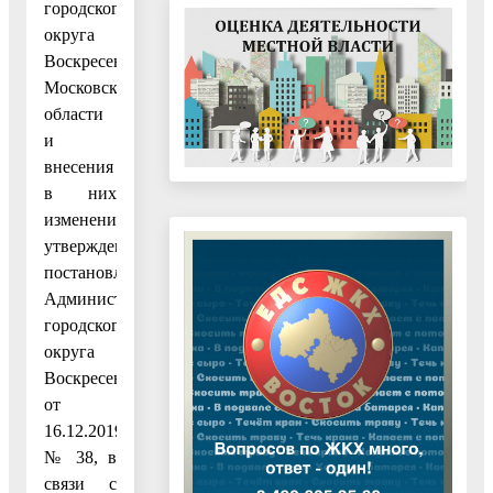
городского
округа
Воскресенск
Московской
области
и
внесения
в них
изменений,
утвержденным
постановлением
Администрации
городского
округа
Воскресенск
от
16.12.2019
№ 38, в
связи с