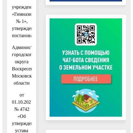
учреждения
«Гимназия
№ 1»,
утвержденный
постановлением
Администрации
городского
округа
Воскресенск
Московской
области
от
01.10.2021
№ 4742
«Об
утверждении
устава