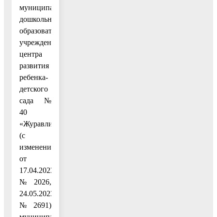
муниципального
дошкольного
образовательного
учреждения
центра
развития
ребенка-
детского
сада №
40
«Журавлик»
(с
изменениями
от
17.04.2023
№ 2026,
24.05.2023
№ 2691)
муниципальное