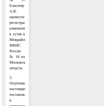
Елисееву
А.В.
провести
регистрацию
изменений
в устав в
Межрайонной
ИФНС
России
№ 18 по
Московской
области.
3.
Опубликовать
настоящее
постановление
в
периодическом