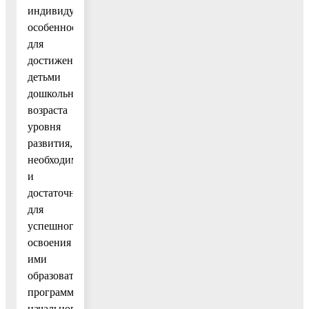
индивидуальных
особенностей,
для
достижения
детьми
дошкольного
возраста
уровня
развития,
необходимого
и
достаточного
для
успешного
освоения
ими
образовательных
программ
начального