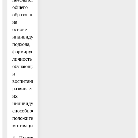
общего
образования,
на
основе
индивидуального
подхода,
формирует
личность
обучающихся
и
воспитанников,
развивает
их
индивидуальные
способности,
положительные
мотивации;».
4. Пункт