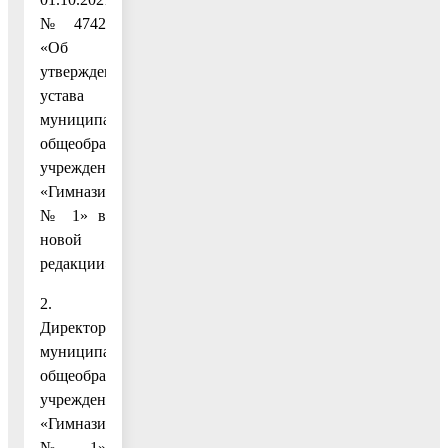
№ 4742
«Об
утверждении
устава
муниципального
общеобразовательного
учреждения
«Гимназия
№ 1» в
новой
редакции».
2.
Директору
муниципального
общеобразовательного
учреждения
«Гимназия
№ 1»