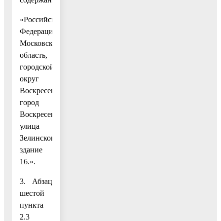
«Российская
Федерация,
Московская
область,
городской
округ
Воскресенск,
город
Воскресенск,
улица
Зелинского,
здание
16.».
3. Абзац
шестой
пункта
2.3