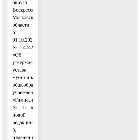
округа
Воскресенск
Московской
области
от
01.10.2021
№ 4742
«Об
утверждении
устава
муниципального
общеобразовательного
учреждения
«Гимназия
№ 1» в
новой
редакции»
(с
изменениями