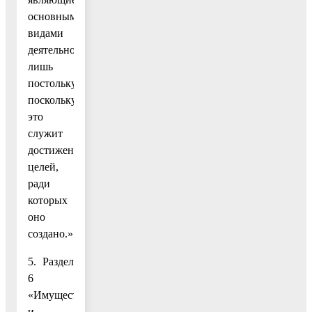
основными
видами
деятельности,
лишь
постольку,
поскольку
это
служит
достижению
целей,
ради
которых
оно
создано.».
5. Раздел
6
«Имущество
и