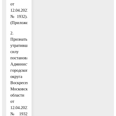
от
12.04.2023
№ 1932).
(Приложение.)
2.
Признать
утратившим
силу
постановление
Администрации
городского
округа
Воскресенск
Московской
области
от
12.04.2023
№ 1932