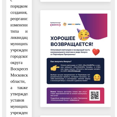
порядком
создания,
реорганизации,
изменения
типа и
ликвидации
муниципальных
учреждений
городского
округа
Воскресенск
Московской
области,
а также
утверждения
уставов
муниципальных
учреждений