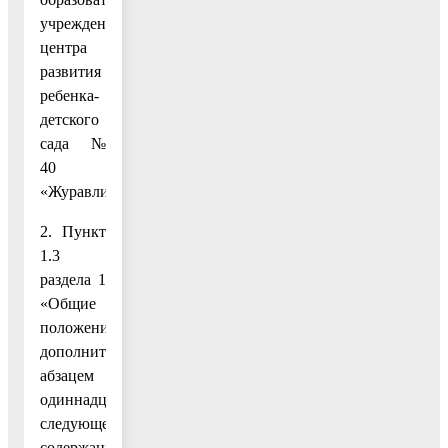
учреждения
центра
развития
ребенка-
детского
сада №
40
«Журавлик».».
2. Пункт
1.3
раздела 1
«Общие
положения»
дополнить
абзацем
одиннадцатым
следующего
содержания: