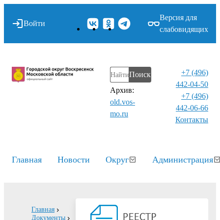
Версия для
Войти
слабовидящих
+7 (496)
Поиск
442-04-50
Архив:
+7 (496)
old.vos-
442-06-66
mo.ru
Контакты⁠
Главная
Новости
Округ
Администрация
Главная
Документы