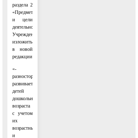
раздела 2
«Предмет
и цели
деятельности
Учреждения»
изложить
в новой
редакции:
«-
разносторонне
развивает
детей
дошкольного
возраста
с учетом
их
возрастных
и