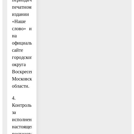
печатном
издании
«Наше
слово» и
на
официальном
сайте
городского
округа
Воскресенск
Московской
области.
4.
Контроль
за
исполнением
настоящего
постановления