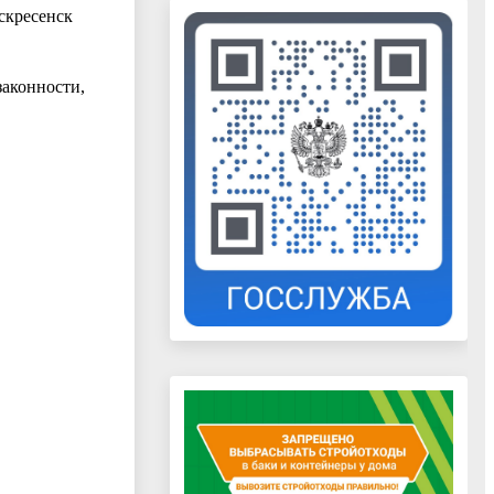
скресенск
аконности,