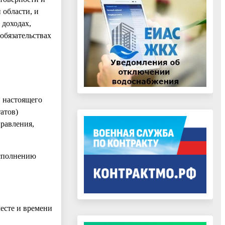
области, и
 доходах,
 обязательствах
 настоящего
атов)
правления,
исполнению
месте и времени