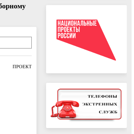
ыборному
КТ