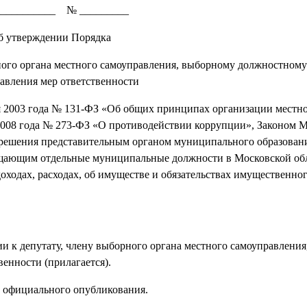
___________ № _________
б утверждении Порядка
ного органа местного самоуправления, выборному должностному
авления мер ответственности
2003 года № 131-ФЗ «Об общих принципах организации местн
 2008 года № 273-ФЗ «О противодействии коррупции», Законом 
я решения представительным органом муниципального образован
мещающим отдельные муниципальные должности в Московской об
ходах, расходах, об имуществе и обязательствах имущественног
 депутату, члену выборного органа местного самоуправления
енности (прилагается).
официального опубликования.