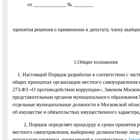
от _____________ № ________
принятия решения о применении к депутату, члену выбор
1.Общие положения
1. Настоящий Порядок разработан в соответствии с частью
общих принципах организации местного самоуправления в
273-ФЗ «О противодействии коррупции», Законом Московс
представительным органом муниципального образования 
отдельные муниципальные должности в Московской област
об имуществе и обязательствах имущественного характера
2. Порядок определяет процедуру и сроки принятия реш
местного самоуправления, выборному должностному лицу 
результатам проверки, проведенной в соответствии с
Зако