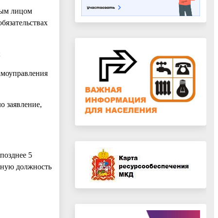
ным лицом
обязательствах
;
амоуправления
о заявление,
позднее 5
ьную должность