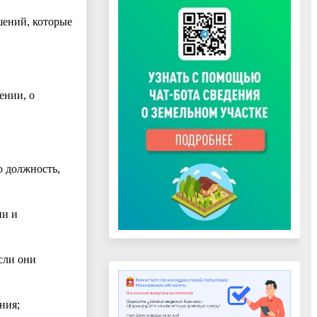
шений, которые
ении, о
 должность,
ии и
сли они
ния;