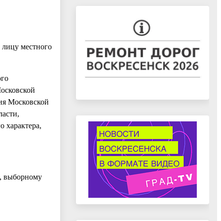
 лицу местного
ого
Московской
ия Московской
ласти,
о характера,
, выборному