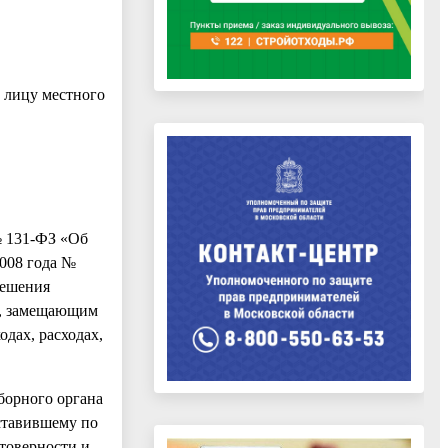
 лицу местного
№ 131-ФЗ «Об
008 года №
решения
м, замещающим
дах, расходах,
борного органа
ставившему по
товерности и