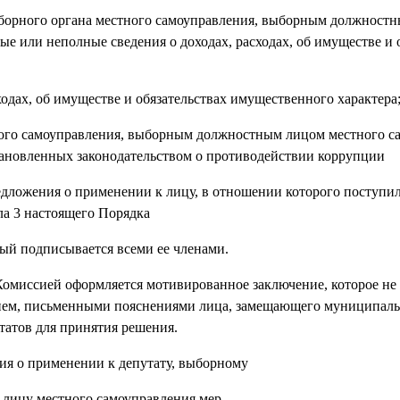
ыборного органа местного самоуправления, выборным должност
е или неполные сведения о доходах, расходах, об имуществе и 
ходах, об имуществе и обязательствах имущественного характера
ного самоуправления, выборным должностным лицом местного с
становленных законодательством о противодействии коррупции
ожения о применении к лицу, в отношении которого поступил
ела 3 настоящего Порядка
 подписывается всеми ее членами.
иссией оформляется мотивированное заключение, которое не 
ением, письменными пояснениями лица, замещающего муниципал
утатов для принятия решения.
ия о применении к депутату, выборному
лицу местного самоуправления мер