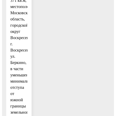
371 кв.м,
местоположение:
Московская
область,
городской
округ
Воскресенск,
г.
Воскресенск,
ул.
Беркино,
в части
уменьшения
минимального
отступа
от
южной
границы
земельного