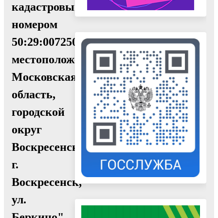
кадастровым
номером
50:29:0072505:704
местоположение:
Московская
область,
городской
округ
Воскресенск,
г.
Воскресенск,
ул.
Беркино"