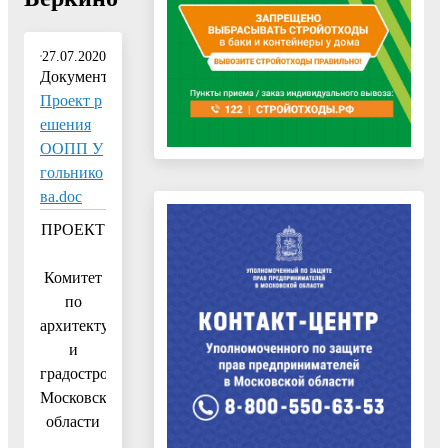
27.07.2020
Документ:
Проект р
ешения
ООПП У
гольнико
ва.doc
ПРОЕКТ
Комитет
по
архитектуре
и
градостроительству
Московской
области