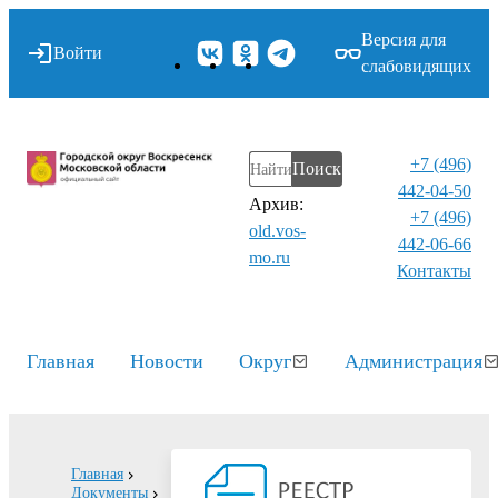
Версия для
Войти
слабовидящих
+7 (496)
Поиск
442-04-50
Архив:
+7 (496)
old.vos-
442-06-66
mo.ru
Контакты⁠
Главная
Новости
Округ
Администрация
Главная
Документы