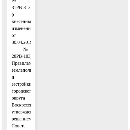
№
31РВ-313
(с
внесенными
изменениями
от
30.04.2019
№
28РВ-183),
Правилами
землепользования
и
застройки
городского
округа
Воскресенск,
утвержденными
решением
Совета