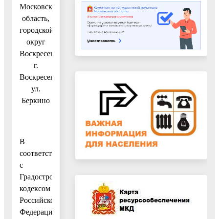
Московская
область,
городской
округ
Воскресенск,
г.
Воскресенск,
ул.
Беркино
В
соответствии
с
Градостроительным
кодексом
Российской
Федерации,