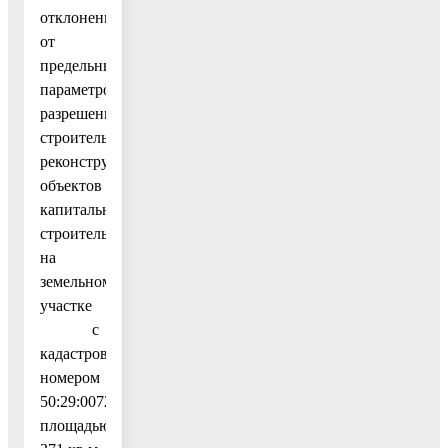
отклонение
от
предельных
параметров
разрешенного
строительства,
реконструкции
объектов
капитального
строительства
на
земельном
участке
с
кадастровым
номером
50:29:0072505:704
площадью