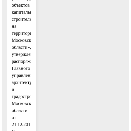
объектов
капитального
строительства
на
территории
Московской
области»,
утвержденным
распоряжением
Главного
управления
архитектуры
и
градостроительства
Московской
области
от
21.12.2017