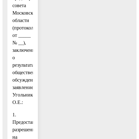
совета
Московской
области
(протокол
от _____
№ __),
заключение
о
результатах
общественных
обсуждений,
заявление
Угольниковой
О.Е.:
1.
Предоставить
разрешение
на