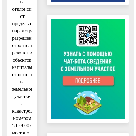
на
отклонение
от
предельных
параметров
разрешенного
строительства,
реконструкции
объектов
капитального
строительства
на
земельном
участке
с
кадастровым
номером
50:29:0072505:704
местоположение: