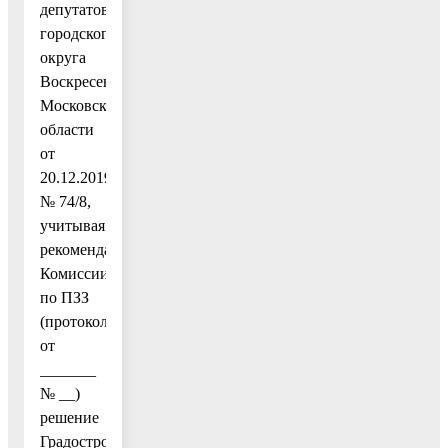
депутатов
городского
округа
Воскресенск
Московской
области
от
20.12.2019
№ 74/8,
учитывая
рекомендации
Комиссии
по ПЗЗ
(протокол
от
_______
№ __)
решение
Градостроительного