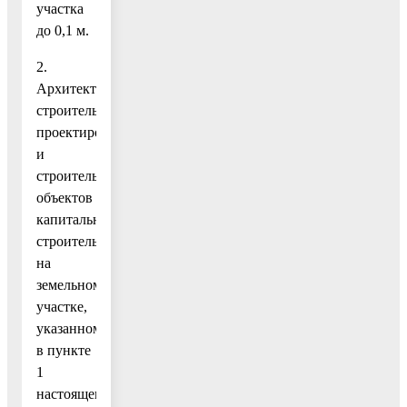
участка
до 0,1 м.
2.
Архитектурно-
строительное
проектирование
и
строительство
объектов
капитального
строительства
на
земельном
участке,
указанном
в пункте
1
настоящего