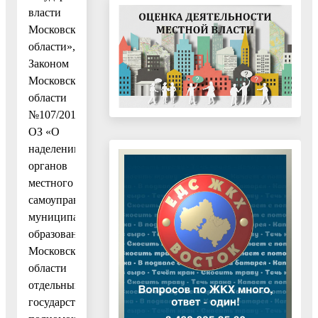
власти
Московской
области»,
Законом
Московской
области
№107/2014-
ОЗ «О
наделении
органов
местного
самоуправления
муниципальных
образований
Московской
области
отдельными
государственными