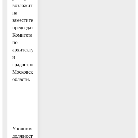
возложить
на
заместителя
председателя
Комитета
по
архитектуре
и
градостроительству
Московской
области.
Уполномоченное
должностное