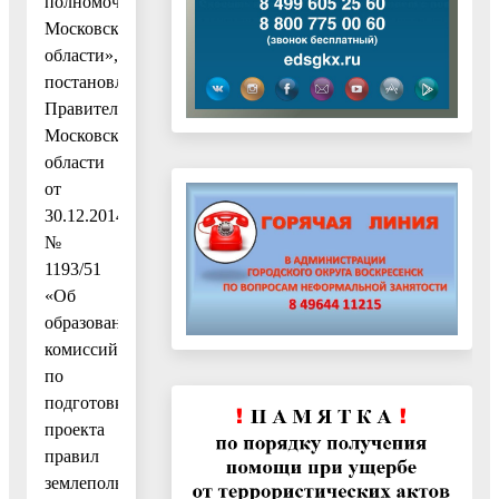
полномочиями
Московской
области»,
постановлением
Правительства
Московской
области
от
30.12.2014
№
1193/51
«Об
образовании
комиссий
по
подготовке
проекта
правил
землепользования