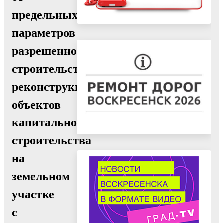
предельных
параметров
разрешенного
строительства,
реконструкции
объектов
капитального
строительства
на
земельном
участке
с