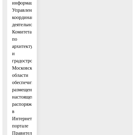
информации
Управления
координации
деятельности
Комитета
по
архитектуре
и
градостроительству
Московской
области
обеспечить
размещение
настоящего
распоряжения
в
Интернет-
портале
Правительства