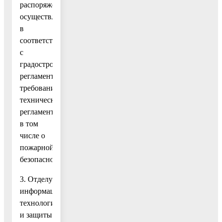
распоряжения,
осуществлять
в
соответствии
с
градостроительным
регламентом,
требованиями
технических
регламентов,
в том
числе о
пожарной
безопасности.
3. Отделу
информационных
технологий
и защиты