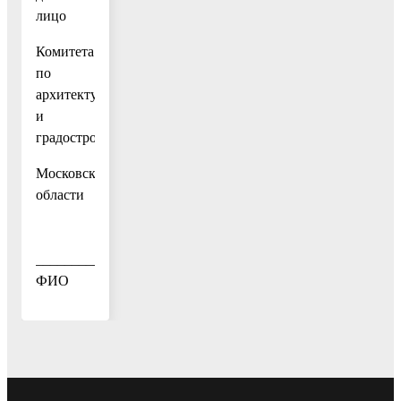
лицо
Комитета
по
архитектуре
и
градостроительству
Московской
области
______________
ФИО