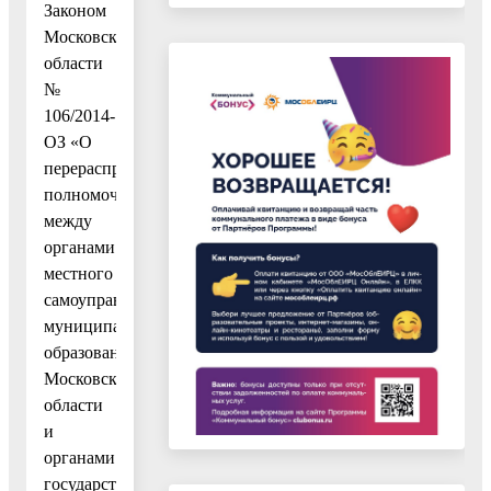
Законом
Московской
области
№
106/2014-
ОЗ «О
перераспределении
полномочий
между
органами
местного
самоуправления
муниципальных
образований
Московской
области
и
органами
государственной