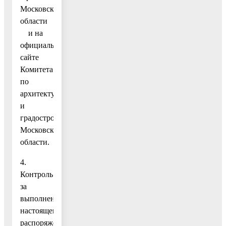
Московской
области
и на
официальном
сайте
Комитета
по
архитектуре
и
градостроительству
Московской
области.
4.
Контроль
за
выполнением
настоящего
распоряжения