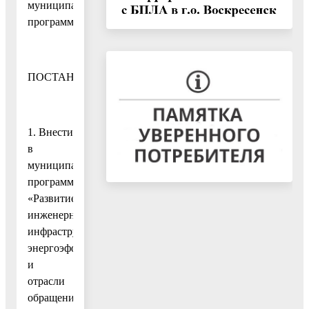
муниципальной
программы
ПОСТАНОВЛЯЮ:
1. Внести
в
муниципальную
программу
«Развитие
инженерной
инфраструктуры,
энергоэффективности
и
отрасли
обращения