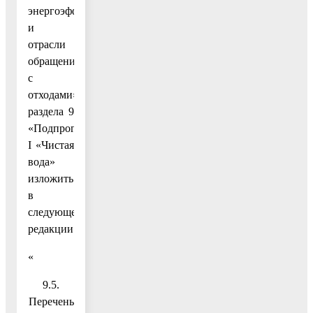
энергоэффективности
и
отрасли
обращения
с
отходами»
раздела 9
«Подпрограмма
I «Чистая
вода»
изложить
в
следующей
редакции:
«
9.5.
Перечень