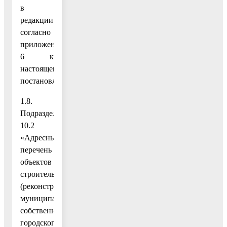
в
редакции
согласно
приложению
6 к
настоящему
постановлению;
1.8.
Подраздел
10.2
«Адресный
перечень
объектов
строительства
(реконструкции)
муниципальной
собственности
городского