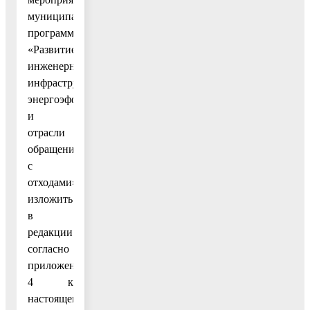
муниципальной
программы
«Развитие
инженерной
инфраструктуры,
энергоэффективности
и
отрасли
обращения
с
отходами»
изложить
в
редакции
согласно
приложению
4 к
настоящему