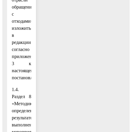
обращения
с
отходами»,
изложить
в
редакции
согласно
приложению
3 к
настоящему
постановлению;
1.4.
Раздел 8
«Методика
определения
результатов
выполнения
мероприятий