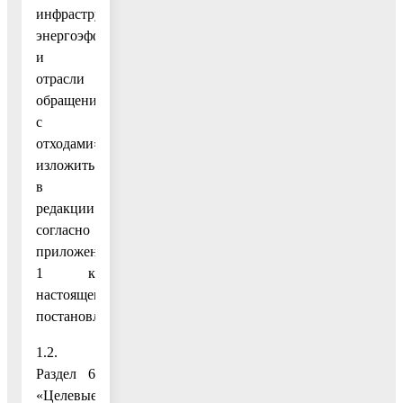
инфраструктуры,
энергоэффективности
и
отрасли
обращения
с
отходами»,
изложить
в
редакции
согласно
приложению
1 к
настоящему
постановлению;
1.2.
Раздел 6
«Целевые