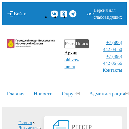
Версия для
Войти
слабовидящих
+7 (496)
Поиск
442-04-50
Архив:
+7 (496)
old.vos-
442-06-66
mo.ru
Контакты⁠
Главная
Новости
Округ
Администрация
Главная
Документы