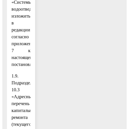
«Системы
водоотведения»
изложить
в
редакции
согласно
приложению
7 к
настоящему
постановлению;
1.9.
Подраздел
10.3
«Адресный
перечень
капитального
ремонта
(текущего