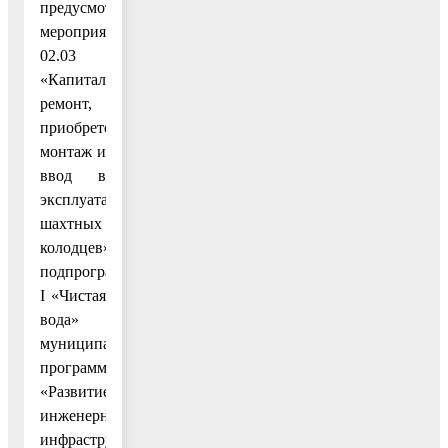
предусмотрено
мероприятием
02.03
«Капитальный
ремонт,
приобретение,
монтаж и
ввод в
эксплуатацию
шахтных
колодцев»
подпрограммы
I «Чистая
вода»
муниципальной
программы
«Развитие
инженерной
инфраструктуры,