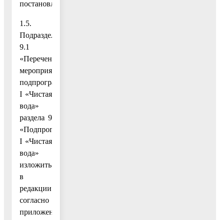
постановлению;
1.5.
Подраздел
9.1
«Перечень
мероприятий
подпрограммы
I «Чистая
вода»
раздела 9
«Подпрограмма
I «Чистая
вода»
изложить
в
редакции
согласно
приложению