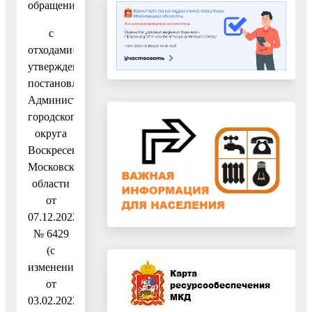
обращения
с
отходами»,
утвержденную
постановлением
Администрации
городского
округа
Воскресенск
Московской
области
от
07.12.2022
№ 6429
(с
изменениями
от
03.02.2023