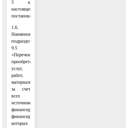
5 к
настоящему
постановлению;
1.6.
Наименование
подраздела
9.5
«Перечень
приобретаемых
услуг,
работ,
материалов
за счет
всех
источников
финансирования,
финансирование
которых