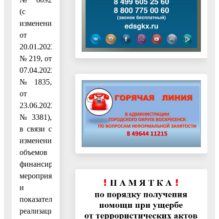
(с
изменением
от
20.01.2023
№ 219, от
07.04.2023
№ 1835,
от
23.06.2023
№ 3381),
в связи с
изменением
объемов
финансирования
мероприятий
и
показателей
реализации