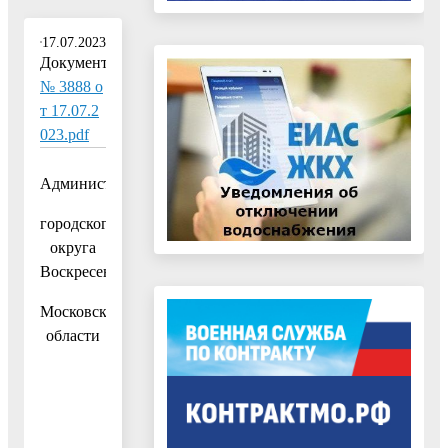
17.07.2023
Документ:
№ 3888 о
т 17.07.2
023.pdf
Администрация
городского
округа
Воскресенск
Московской
области