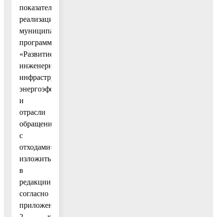
показатели
реализации
муниципальной
программы
«Развитие
инженерной
инфраструктуры,
энергоэффективности
и
отрасли
обращения
с
отходами»,
изложить
в
редакции
согласно
приложению
2 к