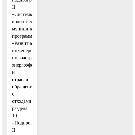
II
«Системы
водоотведения»
муниципальной
программы
«Развитие
инженерной
инфраструктуры,
энергоэффективности
и
отрасли
обращения
с
отходами»
раздела
10
«Подпрограмма
II