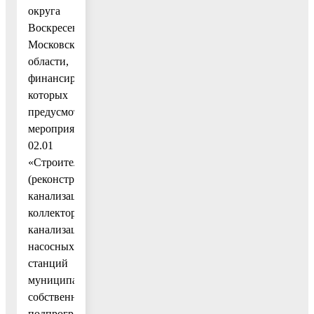
округа
Воскресенск
Московской
области,
финансирование
которых
предусмотрено
мероприятием
02.01
«Строительство
(реконструкция)
канализационных
коллекторов,
канализационных
насосных
станций
муниципальной
собственности»
подпрограммы