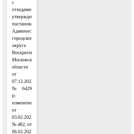
с
отходами»,
утвержденную
постановлением
Администрации
городского
округа
Воскресенск
Московской
области
от
07.12.2022
№ 6429
(с
изменениями
от
03.02.2023
№ 482, от
06.02.2023