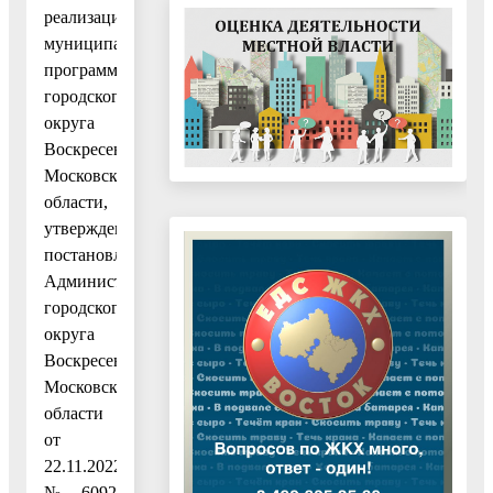
реализации
муниципальных
программ
городского
округа
Воскресенск
Московской
области,
утвержденным
постановлением
Администрации
городского
округа
Воскресенск
Московской
области
от
22.11.2022
№ 6092