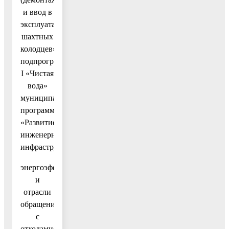
и ввод в
эксплуатацию
шахтных
колодцев»
подпрограммы
I «Чистая
вода»
муниципальной
программы
«Развитие
инженерной
инфраструктуры,
энергоэффективности
и
отрасли
обращения
с
отходами»