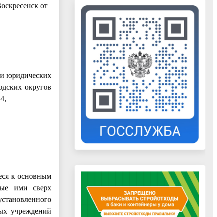
оскресенск от
 и юридических
одских округов
4,
еся к основным
мые ими сверх
установленного
ных учреждений