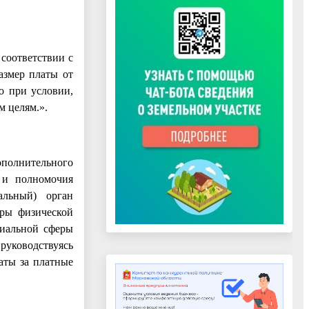
соответствии с
азмер платы от
о при условии,
м целям.».
ополнительного
 и полномочия
альный) орган
еры физической
циальной сферы
 руководствуясь
аты за платные