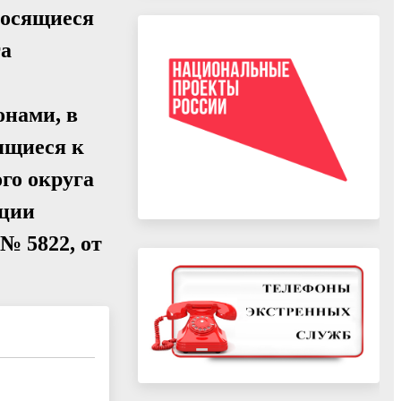
носящиеся
га
онами, в
сящиеся к
го округа
ации
 № 5822, от