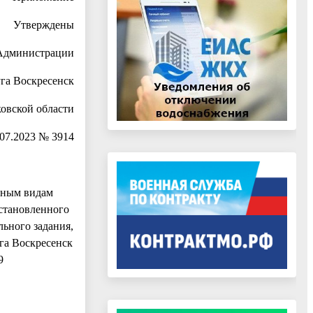
Утверждены
Администрации
уга Воскресенск
овской области
.07.2023 № 3914
овным видам
становленного
ьного задания,
га Воскресенск
9