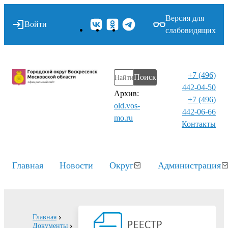
Версия для
Войти
слабовидящих
+7 (496)
Поиск
442-04-50
Архив:
+7 (496)
old.vos-
442-06-66
mo.ru
Контакты⁠
Главная
Новости
Округ
Администрация
Главная
Документы