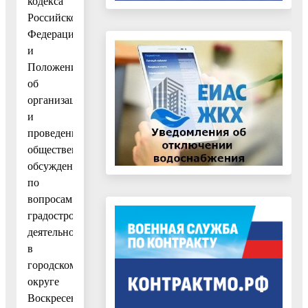
кодекса
Российской
Федерации
и
Положением
об
организации
и
проведении
общественных
обсуждений
по
вопросам
градостроительной
деятельности
в
городском
округе
Воскресенск