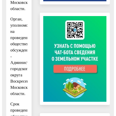
Московской
области.
Орган,
уполномоченный
на
проведение
общественных
обсуждений,
-
Администрация
городского
округа
Воскресенск
Московской
области.
Срок
проведения