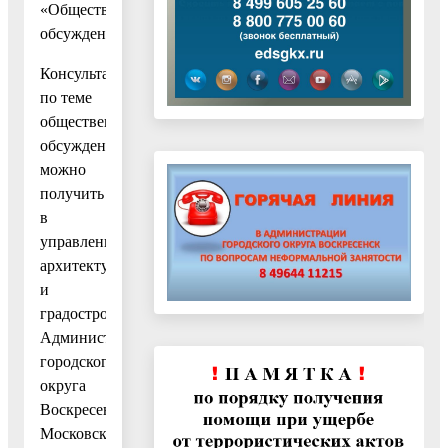
«Общественные
обсуждения».
Консультации
по теме
общественных
обсуждений
можно
получить
в
управлении
архитектуры
и
градостроительства
Администрации
городского
округа
Воскресенск
Московской