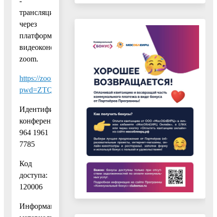
-
трансляции»
через
платформу
видеоконференции
zoom.
https://zoom.us/j/96419617785?
pwd=ZTQ0VUw4R3JPb0lnTnhMV0lRNU45QT09
Идентификатор
конференции:
964 1961
7785
Код
доступа:
120006
Информационные