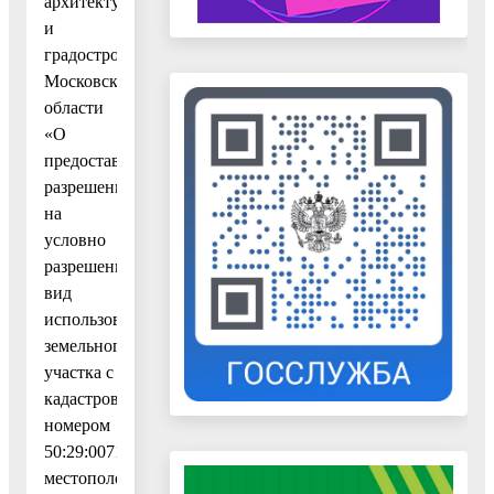
архитектуре
и
градостроительству
Московской
области
«О
предоставлении
разрешения
на
условно
разрешенный
вид
использования
земельного
участка с
кадастровым
номером
50:29:0071501:31,
местоположение: