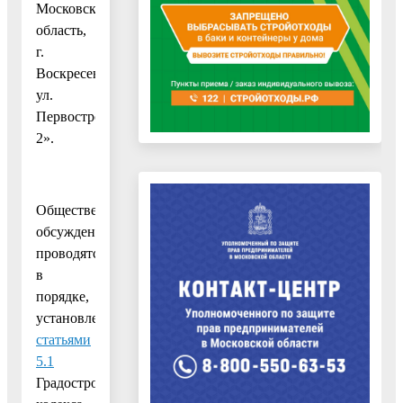
Московская
область,
г.
Воскресенск,
ул.
Первостроителей,
2».
Общественные
обсуждения
проводятся
в
порядке,
установленном
статьями
5.1
Градостроительного