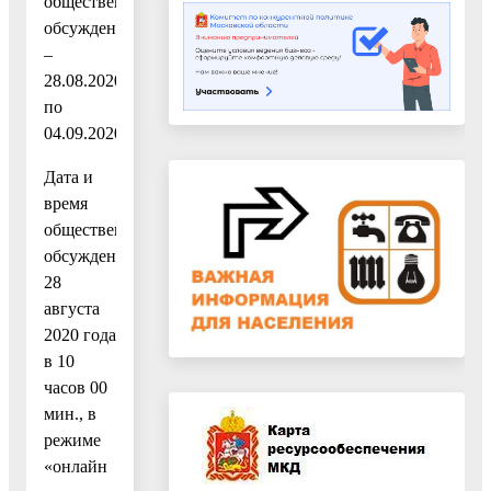
общественных
обсуждений
–
28.08.2020
по
04.09.2020.
Дата и
время
общественных
обсуждений:
28
августа
2020 года
в 10
часов 00
мин., в
режиме
«онлайн