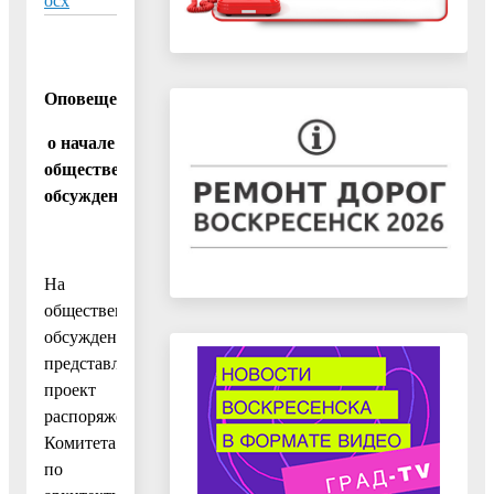
ocx
Оповещение
о начале
общественных
обсуждений
На
общественные
обсуждения
представляется
проект
распоряжения
Комитета
по