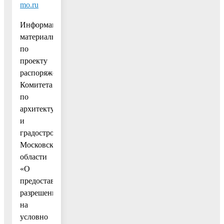
mo.ru
Информационные
материалы
по
проекту
распоряжения
Комитета
по
архитектуре
и
градостроительству
Московской
области
«О
предоставлении
разрешения
на
условно