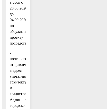
в срок с
28.08.2020
до
04.09.2020
по
обсуждаемому
проекту
посредством:
-
почтового
отправления
в адрес
управления
архитектуры
и
градостроительства
Администрации
городского