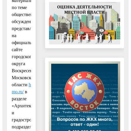
материалы
по теме
общественных
обсуждений
представлены
на
официальном
сайте
городского
округа
Воскресенск
Московской
области
https://vos-
mo.ru/
в
разделе
«Архитектура
и
градостроительство»,
подраздел