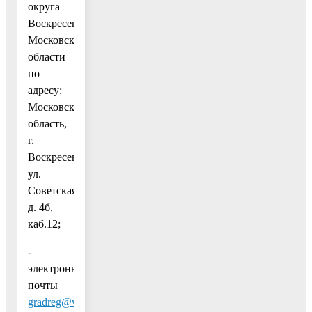
округа
Воскресенск
Московской
области
по
адресу:
Московская
область,
г.
Воскресенск,
ул.
Советская,
д. 4б,
каб.12;
-
электронной
почты
gradreg@vmr-