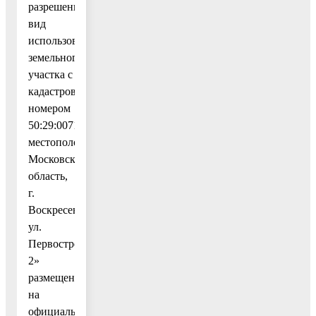
разрешенный
вид
использования
земельного
участка с
кадастровым
номером
50:29:0071501:31,
местоположение:
Московская
область,
г.
Воскресенск,
ул.
Первостроителей,
2»
размещены
на
официальном