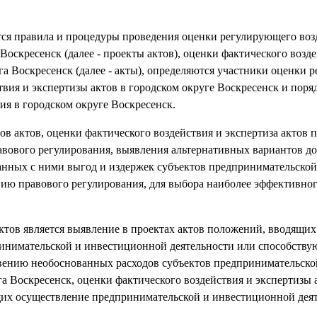
ются правила и процедуры проведения оценки регулирующего воз
оскресенск (далее - проекты актов), оценки фактического возде
а Воскресенск (далее - акты), определяются участники оценки 
твия и экспертизы актов в городском округе Воскресенск и поря
ия в городском округе Воскресенск.
в актов, оценки фактического воздействия и экспертиза актов 
равового регулирования, выявления альтернативных вариантов д
занных с ними выгод и издержек субъектов предпринимательской
ию правового регулирования, для выбора наиболее эффективног
ктов является выявление в проектах актов положений, вводящи
принимательской и инвестиционной деятельности или способств
вению необоснованных расходов субъектов предпринимательско
а Воскресенск, оценки фактического воздействия и экспертизы 
щих осуществление предпринимательской и инвестиционной деят