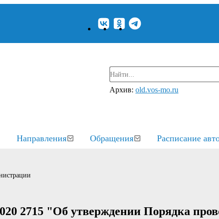
Архив:
old.vos-mo.ru
Направления
Обращения
Расписание авт
нистрации
2020 2715 "Об утверждении Порядка про