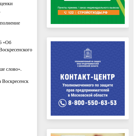
оценки
.
аполнение
6 «Об
Воскресенского
ше слово».
а Воскресенск