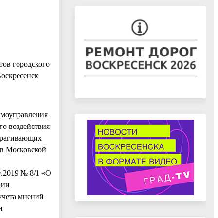
тов городского
Воскресенск
самоуправления
го воздействия
атрагивающих
ов Московской
9.2019 № 8/1 «О
ции
учета мнений
н