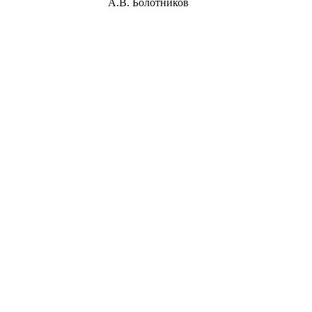
сенск А.В. Болотников
Утверж