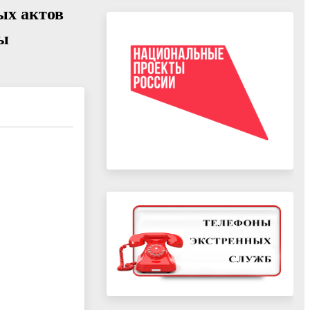
ых актов
зы