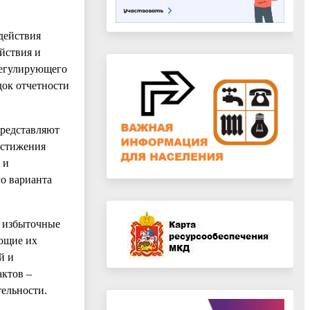
действия
йствия и
регулирующего
док отчетности
представляют
остижения
 и
о варианта
х избыточные
ующие их
й и
актов –
ельности.