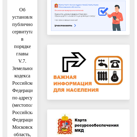
Об
установлении
публичного
сервитута
в
порядке
главы
V.7.
Земельного
кодекса
Российской
Федерации
по адресу
(местоположение):
Российская
Федерация,
Московская
область,