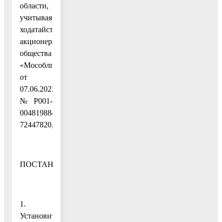
области,
учитывая
ходатайство
акционерного
общества
«Мособлгаз»
от
07.06.2023
№ P001-
0048198848-
72447820,
ПОСТАНОВЛЯЮ:
1.
Установить