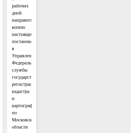
рабочих
дней
направить
копию
настоящего
постановления
в
Управление
Федеральной
службы
государственной
регистрации,
кадастра
и
картографии
по
Московской
области