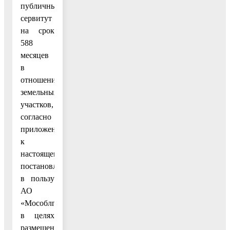
публичный
сервитут
на срок
588
месяцев
в
отношении
земельных
участков,
согласно
приложению
к
настоящему
постановлению,
в пользу
АО
«Мособлгаз»,
в целях
размещения