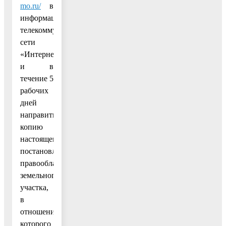
mo.ru/
в
информационно-
телекоммуникационной
сети
«Интернет»
и в
течение 5
рабочих
дней
направить
копию
настоящего
постановления
правообладателю
земельного
участка,
в
отношении
которого