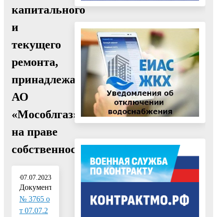
капитального
и
текущего
ремонта,
принадлежащего
АО
«Мособлгаз»
на праве
собственности"
07.07.2023
Документ:
№ 3765 о
т 07.07.2