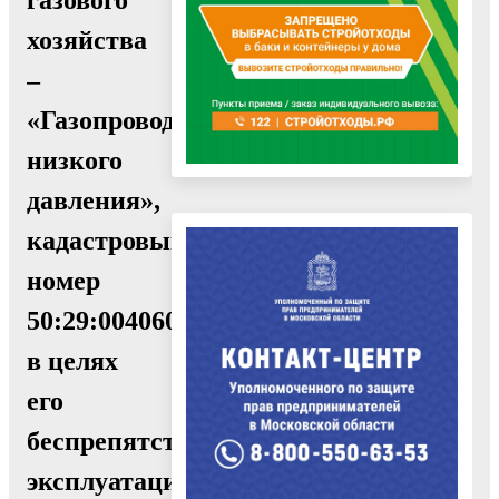
хозяйства
–
«Газопровод
низкого
давления»,
кадастровый
номер
50:29:0040606:277,
в целях
его
беспрепятственной
эксплуатации,