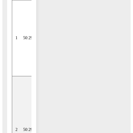
140241,
Московская
область, р-н
Воскресенский,
рп Хорлово, ул.
1
50:29:0040606:629
Май-ская,
Российская
Федерация,
городской округ
Воскресенск
Местоположение
установлено
относительно
ориентира,
расположенно-
го в границах
участка.
2
50:29:0040606:16
Почтовый адрес