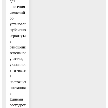
для
внесения
сведений
об
установлении
публичного
сервитута
в
отношении
земельного
участка,
указанного
в пункте
1
настоящего
постановления,
в
Единый
государственный