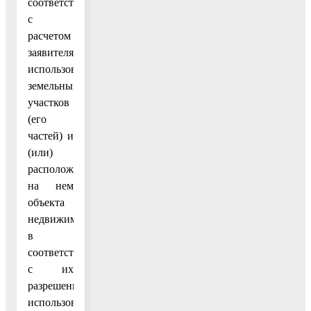
соответствии
с
расчетом
заявителя
использование
земельных
участков
(его
частей) и
(или)
расположенного
на нем
объекта
недвижимости
в
соответствии
с их
разрешенным
использованием