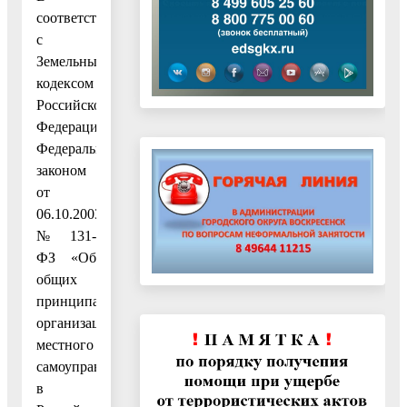
соответствии
с
Земельным
кодексом
Российской
Федерации,
Федеральным
законом
от
06.10.2003
№ 131-
ФЗ «Об
общих
принципах
организации
местного
самоуправления
в