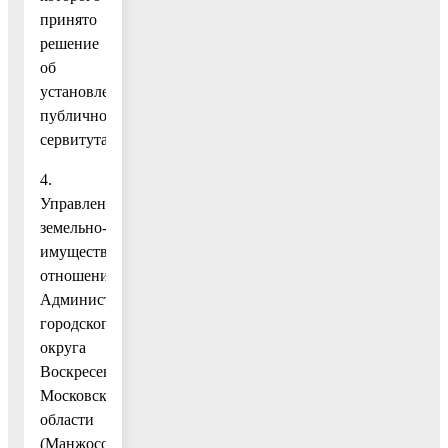
принято
решение
об
установлении
публичного
сервитута.
4.
Управлению
земельно-
имущественных
отношений
Администрации
городского
округа
Воскресенск
Московской
области
(Манжосова