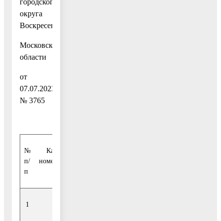
городского
округа
Воскресенск
Московской
области
от
07.07.2023
№ 3765
№
Кадастровый
Адрес /
п/
номер земельного
описание
п
участка
местоположения
1
2
3