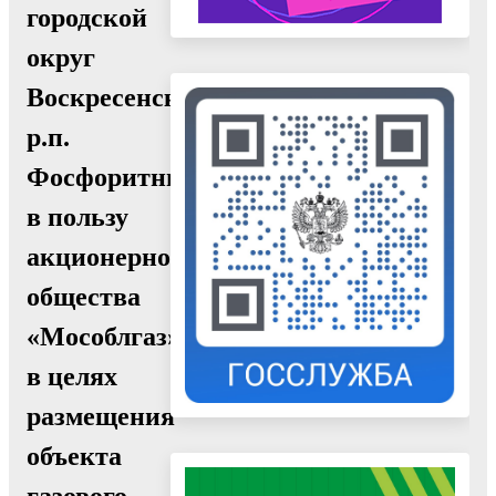
городской
округ
Воскресенск,
р.п.
Фосфоритный,
в пользу
акционерного
общества
«Мособлгаз»
в целях
размещения
объекта
газового