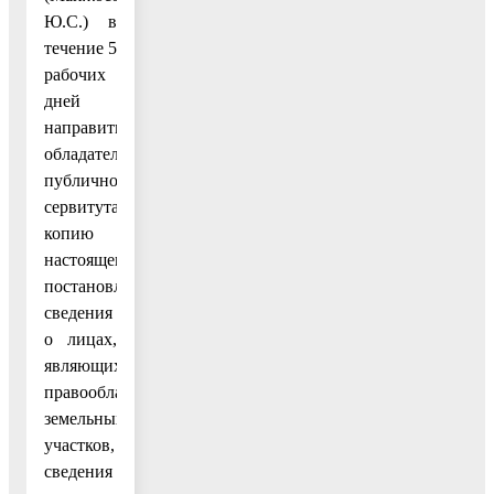
Ю.С.) в
течение 5
рабочих
дней
направить
обладателю
публичного
сервитута
копию
настоящего
постановления,
сведения
о лицах,
являющихся
правообладателями
земельных
участков,
сведения