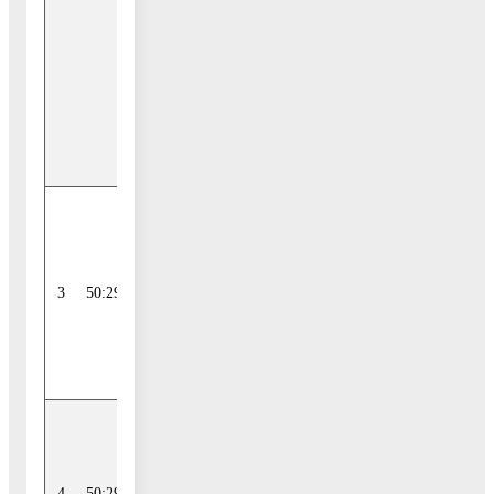
ориентира: обл.
Московская, р-н
Воскресенский,
г/пос
Воскресенск, п.
Хорлово, ул.
Майская, дом 22.
Российская
Федерация,
Московская обл.,
3
50:29:0040606:111
г.о. Воскресенск,
рп. Фосфо-
ритный, ул.
Майская, з/у 20
Московская
область,
Воскресенский
4
50:29:0040606:250