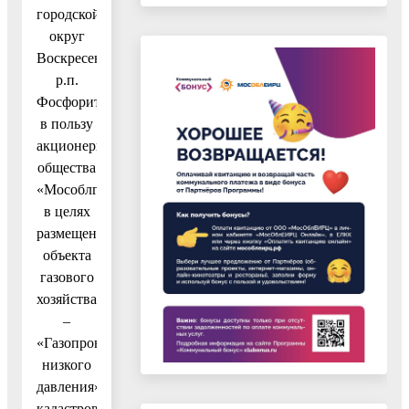
городской
округ
Воскресенск,
р.п.
Фосфоритный,
в пользу
акционерного
общества
«Мособлгаз»
в целях
размещения
объекта
газового
хозяйства
–
«Газопровод
низкого
давления»,
кадастровый