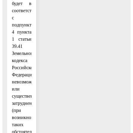
будет в
соответствии
с
подпунктом
4 пункта
1 статьи
39.41
Земельного
кодекса
Российской
Федерации
невозможно
или
существенно
затруднено
(при
возникновении
таких
обстоятельств)