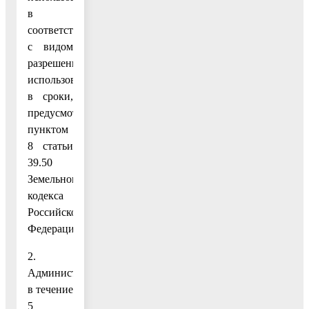
в
соответствии
с видом
разрешенного
использования,
в сроки,
предусмотренные
пунктом
8 статьи
39.50
Земельного
кодекса
Российской
Федерации.
2.
Администрации
в течение
5