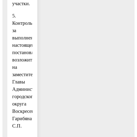
участки.
5.
Контроль
за
выполнением
настоящего
постановления
возложить
на
заместителя
Главы
Администрации
городского
округа
Воскресенск
Гарибяна
С.П.