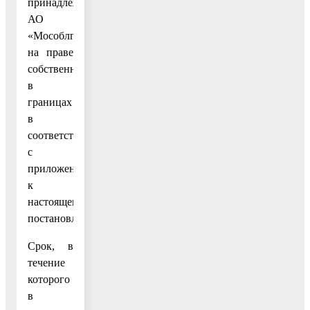
принадлежащего
АО
«Мособлгаз»
на праве
собственности,
в
границах
в
соответствии
с
приложением
к
настоящему
постановлению.
Срок, в
течение
которого
в