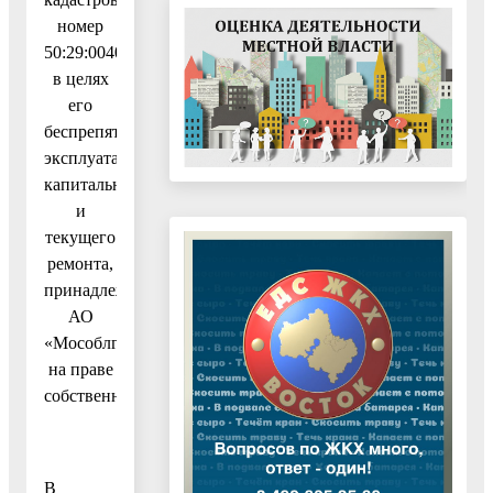
номер
50:29:0040606:277,
в целях
его
беспрепятственной
эксплуатации,
капитального
и
текущего
ремонта,
принадлежащего
АО
«Мособлгаз»
на праве
собственности
В