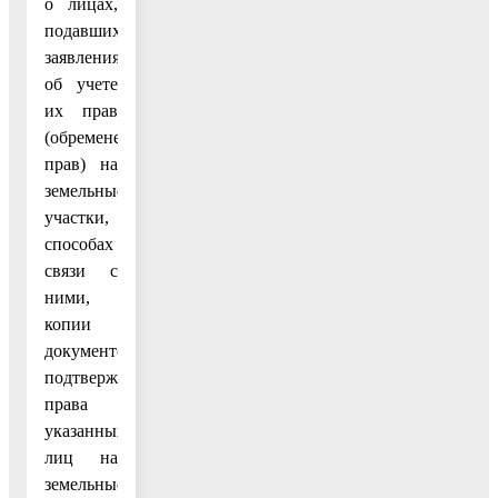
о лицах,
подавших
заявления
об учете
их прав
(обременений
прав) на
земельные
участки,
способах
связи с
ними,
копии
документов,
подтверждающих
права
указанных
лиц на
земельные