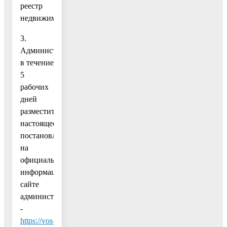
реестр
недвижимости.
3.
Администрации
в течение
5
рабочих
дней
разместить
настоящее
постановление
на
официальном
информационном
сайте
администрации
-
https://vos-