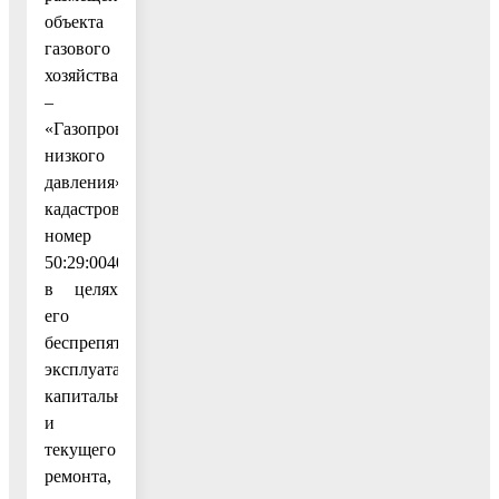
объекта
газового
хозяйства
–
«Газопровод
низкого
давления»,
кадастровый
номер
50:29:0040606:277,
в целях
его
беспрепятственной
эксплуатации,
капитального
и
текущего
ремонта,