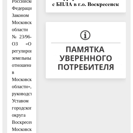
Российской
Федерации»,
Законом
Московской
области
№ 23/96-
ОЗ «О
регулировании
земельных
отношений
в
Московской
области»,
руководствуясь
Уставом
городского
округа
Воскресенск
Московской