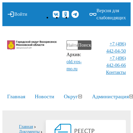
Версия для
Войти
слабовидящих
+7 (496)
Поиск
442-04-50
Архив:
+7 (496)
old.vos-
442-06-66
mo.ru
Контакты⁠
Главная
Новости
Округ
Администрация
Главная
Документы