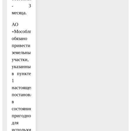
- 3
месяца.
АО
«Мособлгаз»
обязано
привести
земельные
участки,
указанные
в пункте
1
настоящего
постановления,
в
состояние,
пригодное
для
использования