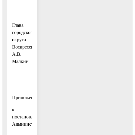
Глава
городского
округа
Воскресенск
А.В.
Малкин
Приложение
к
постановлению
Администрации