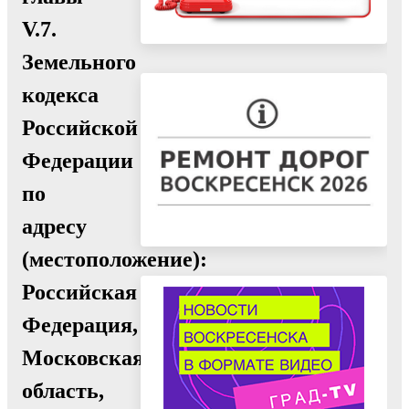
V.7.
Земельного
кодекса
Российской
Федерации
по
адресу
(местоположение):
Российская
Федерация,
Московская
область,