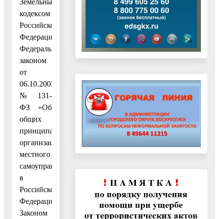
Земельным
кодексом
Российской
Федерации,
Федеральным
законом
от
06.10.2003
№ 131-
ФЗ «Об
общих
принципах
организации
местного
самоуправления
в
Российской
Федерации»,
Законом