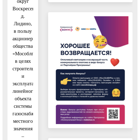
округ
Воскресенск,
д.
Лидино,
в пользу
акционерного
общества
«Мособлгаз»
в целях
строительства
и
эксплуатации
линейного
объекта
системы
газоснабжения
местного
значения
–