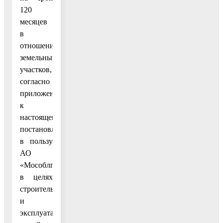
120
месяцев
в
отношении
земельных
участков,
согласно
приложению
к
настоящему
постановлению,
в пользу
АО
«Мособлгаз»,
в целях
строительства
и
эксплуатации