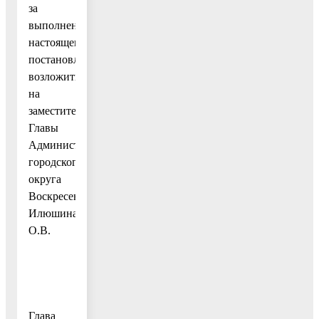
за
выполнением
настоящего
постановления
возложить
на
заместителя
Главы
Администрации
городского
округа
Воскресенск
Илюшина
О.В.
Глава