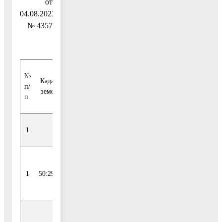
от
04.08.2023
№ 4357
№
Кадастровый номер
Адрес/описание
п/
земельного участка
местоположения
п
1
2
3
Московская
1
50:29:0000000:52446
область, р-н
Воскресенский
Московская