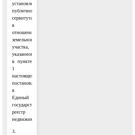
установлении
публичного
сервитута
в
отношении
земельного
участка,
указанного
в пункте
1
настоящего
постановления,
в
Единый
государственный
реестр
недвижимости.
3.