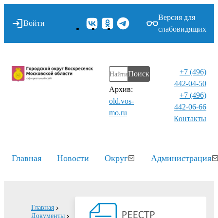
Версия для
Войти
слабовидящих
+7 (496)
Поиск
442-04-50
Архив:
+7 (496)
old.vos-
442-06-66
mo.ru
Контакты⁠
Главная
Новости
Округ
Администрация
Главная
Документы