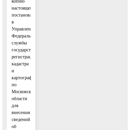
копию
настоящего
постановления
в
Управление
Федеральной
службы
государственной
регистрации,
кадастра
и
картографии
по
Московской
области
для
внесения
сведений
об