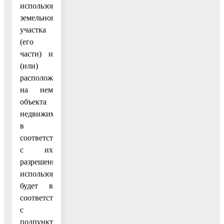
использование
земельного
участка
(его
части) и
(или)
расположенного
на нем
объекта
недвижимости
в
соответствии
с их
разрешенным
использованием
будет в
соответствии
с
подпунктом