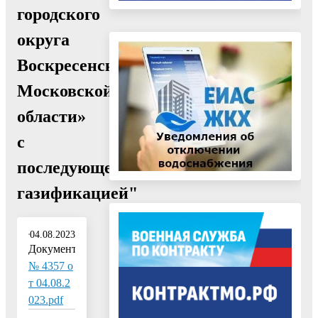
городского
округа
Воскресенск
Московской
области»
с
последующей
газификацией"
04.08.2023
Документ:
№ 4357 о
т 04.08.2
023.pdf