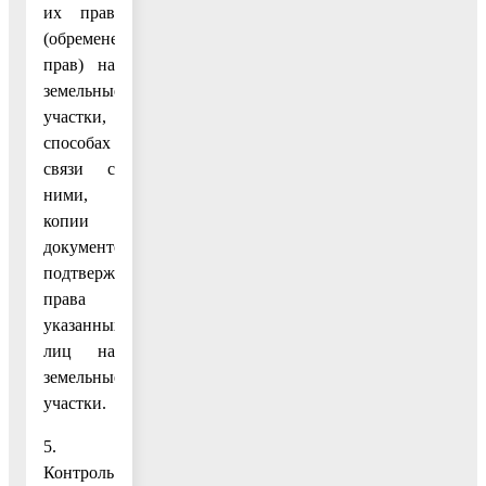
их прав
(обременений
прав) на
земельные
участки,
способах
связи с
ними,
копии
документов,
подтверждающих
права
указанных
лиц на
земельные
участки.
5.
Контроль