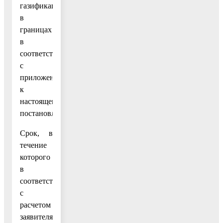
газификацией,
в
границах
в
соответствии
с
приложением
к
настоящему
постановлению.
Срок, в
течение
которого
в
соответствии
с
расчетом
заявителя