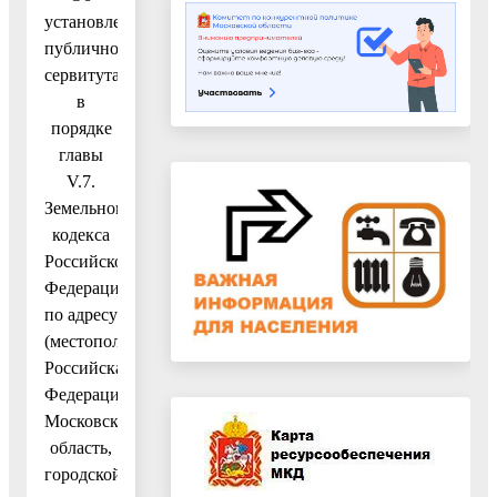
установлении
публичного
сервитута
в
порядке
главы
V.7.
Земельного
кодекса
Российской
Федерации
по адресу
(местоположение):
Российская
Федерация,
Московская
область,
городской