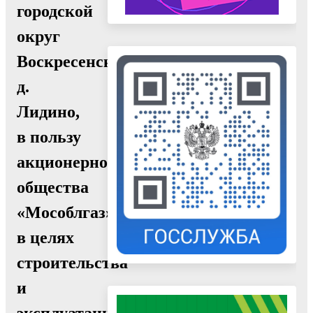
городской
округ
Воскресенск,
д.
Лидино,
в пользу
акционерного
общества
«Мособлгаз»
в целях
строительства
и
эксплуатации