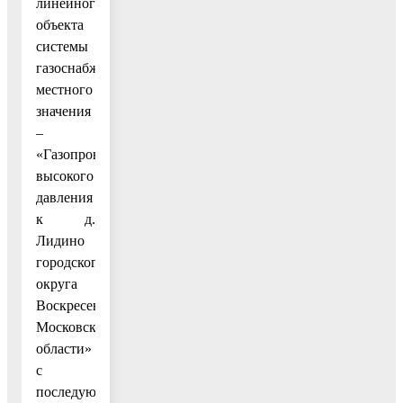
линейного
объекта
системы
газоснабжения
местного
значения
–
«Газопровод
высокого
давления
к д.
Лидино
городского
округа
Воскресенск
Московской
области»
с
последующей