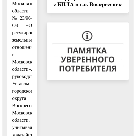
Московской
области
№ 23/96-
ОЗ «О
регулировании
земельных
отношений
в
Московской
области»,
руководствуясь
Уставом
городского
округа
Воскресенск
Московской
области,
учитывая
ходатайство