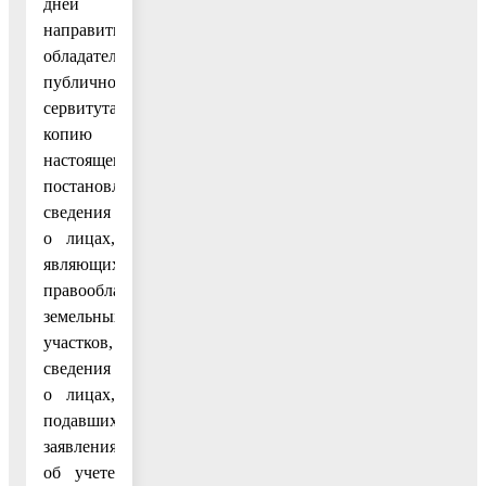
дней
направить
обладателю
публичного
сервитута
копию
настоящего
постановления,
сведения
о лицах,
являющихся
правообладателями
земельных
участков,
сведения
о лицах,
подавших
заявления
об учете