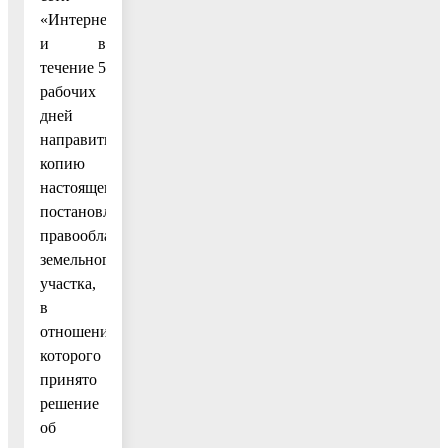
«Интернет»
и в
течение 5
рабочих
дней
направить
копию
настоящего
постановления
правообладателю
земельного
участка,
в
отношении
которого
принято
решение
об