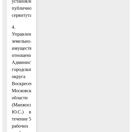
установлении
публичного
сервитута.
4.
Управлению
земельно-
имущественных
отношений
Администрации
городского
округа
Воскресенск
Московской
области
(Манжосова
Ю.С.) в
течение 5
рабочих