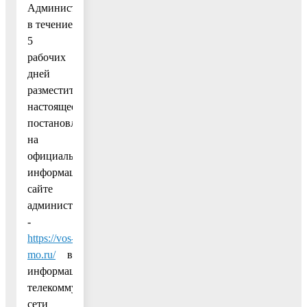
Администрации
в течение
5
рабочих
дней
разместить
настоящее
постановление
на
официальном
информационном
сайте
администрации
-
https://vos-
mo.ru/
в
информационно-
телекоммуникационной
сети