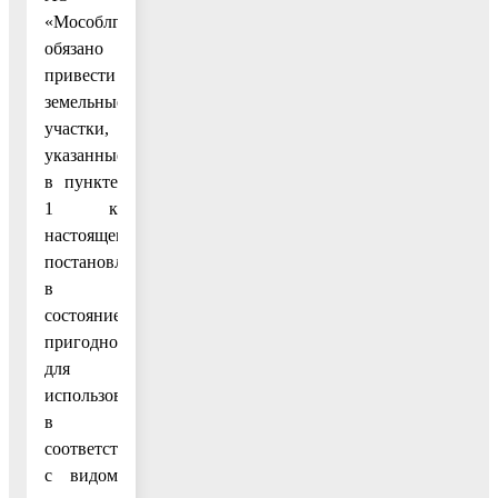
«Мособлгаз»
обязано
привести
земельные
участки,
указанные
в пункте
1 к
настоящему
постановлению,
в
состояние,
пригодное
для
использования
в
соответствии
с видом