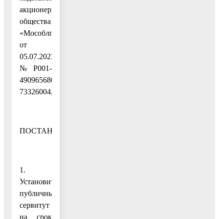
акционерного
общества
«Мособлгаз»
от
05.07.2023
№ P001-
4909656807-
73326004,
ПОСТАНОВЛЯЮ:
1.
Установить
публичный
сервитут
на срок