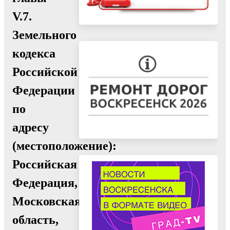
V.7.
Земельного
кодекса
Российской
Федерации
по
адресу
(местоположение):
Российская
Федерация,
Московская
область,