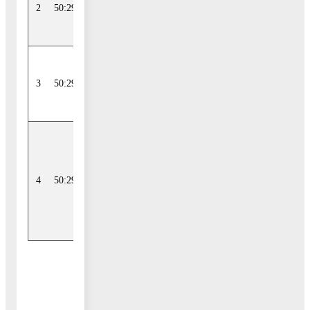
2
50:29:0020202:546
область, р-н
Воскресенский
Московская
3
50:29:0000000:52471
область, р-н
Воскресенский
Московская
область, р-н
Воскресенский,
4
50:29:0000000:51366
с/п
Ашитковское, д
Леоново