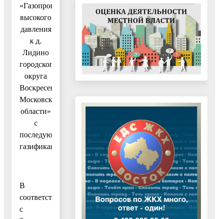
«Газопровод
высокого
давления
к д.
Лидино
городского
округа
Воскресенск
Московской
области»
с
последующей
газификацией
В
соответствии
с