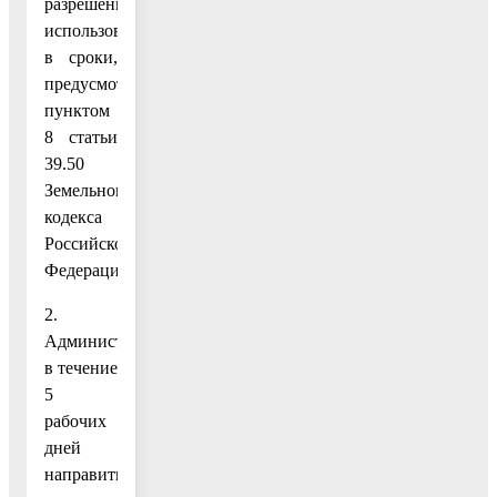
разрешенного
использования,
в сроки,
предусмотренные
пунктом
8 статьи
39.50
Земельного
кодекса
Российской
Федерации.
2.
Администрации
в течение
5
рабочих
дней
направить