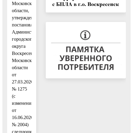
Московской
области,
утвержденную
постановлением
Администрации
городского
округа
Воскресенск
Московской
области
от
27.03.2020
№ 1275
(с
изменениями
от
16.06.2020
№ 2004)
следующее