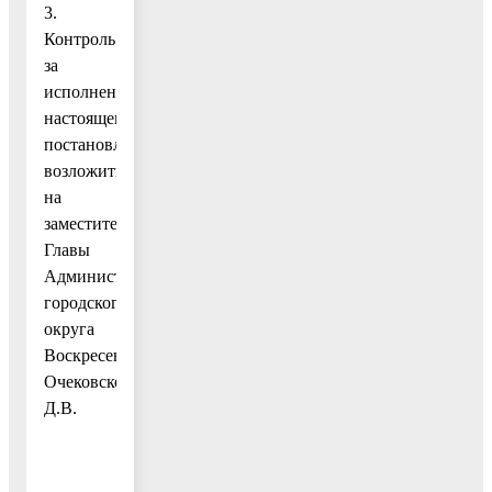
3.
Контроль
за
исполнением
настоящего
постановления
возложить
на
заместителя
Главы
Администрации
городского
округа
Воскресенск
Очековского
Д.В.