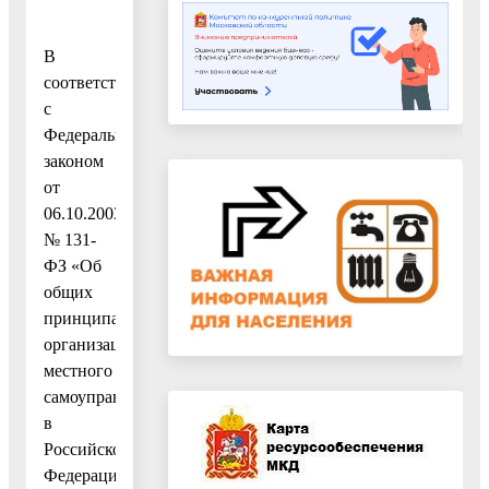
В
соответствии
с
Федеральным
законом
от
06.10.2003
№ 131-
ФЗ «Об
общих
принципах
организации
местного
самоуправления
в
Российской
Федерации»