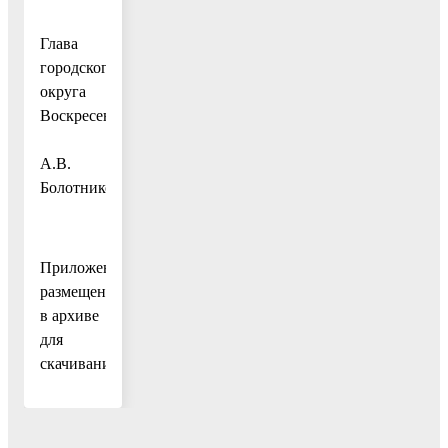
Глава
городского
округа
Воскресенск
А.В.
Болотников
Приложения
размещены
в архиве
для
скачивания