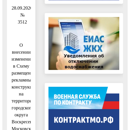
28.09.2020
№
3512
О
внесении
изменения
в Схему
размещения
рекламных
конструкций
на
территории
городского
округа
Воскресенск
Московской