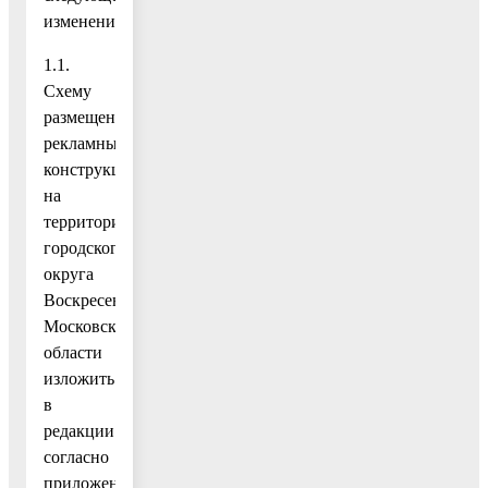
изменение:
1.1.
Схему
размещения
рекламных
конструкций
на
территории
городского
округа
Воскресенск
Московской
области
изложить
в
редакции
согласно
приложению