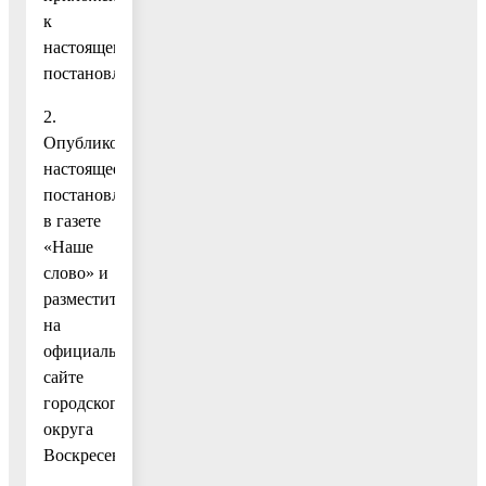
к
настоящему
постановлению.
2.
Опубликовать
настоящее
постановление
в газете
«Наше
слово» и
разместить
на
официальном
сайте
городского
округа
Воскресенск.