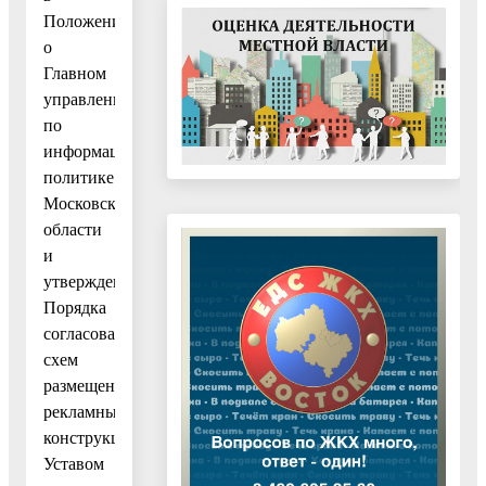
Положение
о
Главном
управлении
по
информационной
политике
Московской
области
и
утверждении
Порядка
согласования
схем
размещения
рекламных
конструкций»,
Уставом