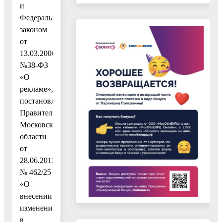
и
Федеральным
законом
от
13.03.2006
№38-ФЗ
«О
рекламе»,
постановлением
Правительства
Московской
области
от
28.06.2013
№ 462/25
«О
внесении
изменения
в