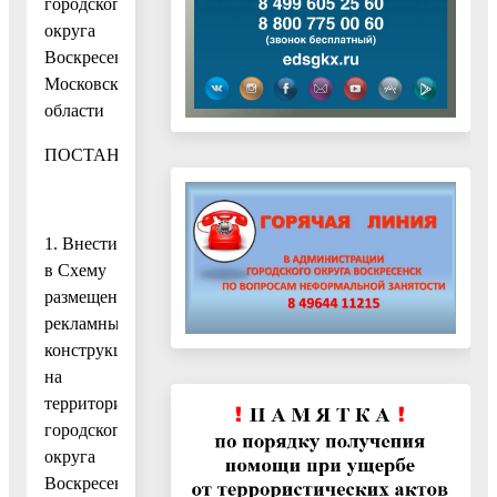
городского
округа
Воскресенск
Московской
области
ПОСТАНОВЛЯЮ:
1. Внести
в Схему
размещения
рекламных
конструкций
на
территории
городского
округа
Воскресенск