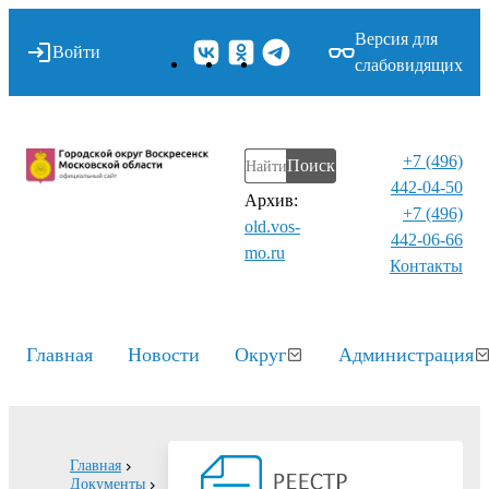
Версия для
Войти
слабовидящих
+7 (496)
Поиск
442-04-50
Архив:
+7 (496)
old.vos-
442-06-66
mo.ru
Контакты⁠
Главная
Новости
Округ
Администрация
Главная
Документы