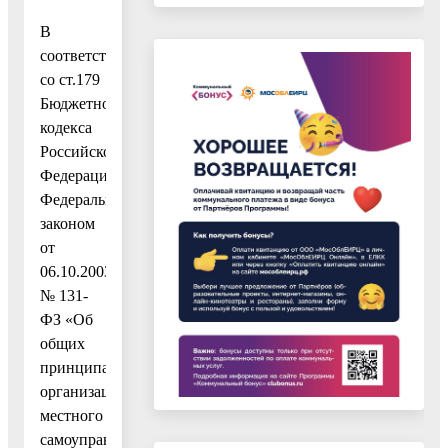
В
соответствии
со ст.179
Бюджетного
кодекса
Российской
Федерации,
Федеральным
законом
от
06.10.2003
№ 131-
ФЗ «Об
общих
принципах
организации
местного
самоуправления