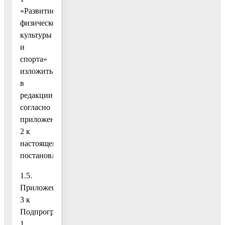
«Развитие
физической
культуры
и
спорта»
изложить
в
редакции
согласно
приложению
2 к
настоящему
постановлению;
1.5.
Приложение
3 к
Подпрограмме
1