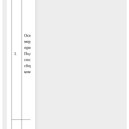
Всего, в т.ч.:
842,16
866,76
479,70
Средства
бюдже-та
860
125
133
городского
Основное
698,76
143,36
609,70
округа Воскре-
меро-
сенск
приятие 1
1.
Под-готовка
спор-тивных
сбор-ных
Средства
команд
бюдже-та
0,00
0,00
0,00
Московской
области
Внебюджетные
50
7
7
источники
143,40
723,40
870,00