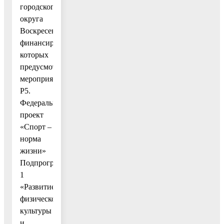
городского
округа
Воскресенск,
финансирование
которых
предусмотрено
мероприятием
Р5.
Федеральный
проект
«Спорт –
норма
жизни»
Подпрограммы
1
«Развитие
физической
культуры
и