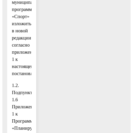
муниципальной
программы
«Спорт»
изложить
в новой
редакции
согласно
приложению
1 к
настоящему
постановлению;
1.2.
Подпункт
1.6
Приложения
1 к
Программе
«Планируемые