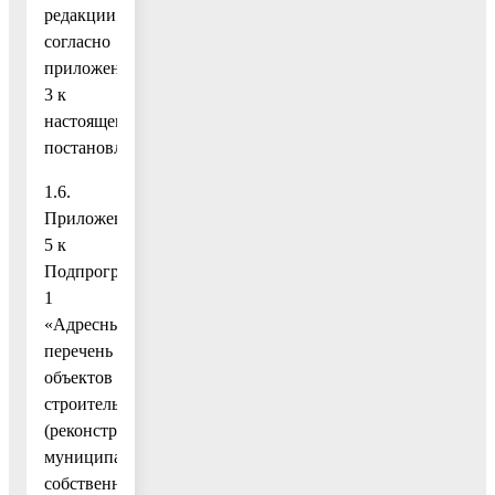
редакции
согласно
приложению
3 к
настоящему
постановлению;
1.6.
Приложение
5 к
Подпрограмме
1
«Адресный
перечень
объектов
строительства
(реконструкции)
муниципальной
собственности