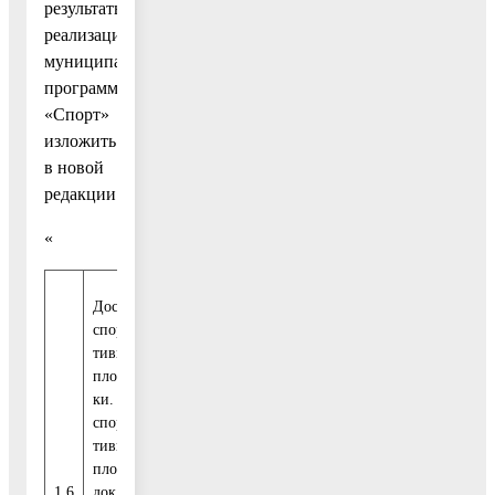
результаты
реализации
муниципальной
программы
«Спорт»
изложить
в новой
редакции:
«
Доступные
спор-
тивные
площад-
ки. Доля
спор-
тивных
площа-
Рейтинг
Про-
1.6
док,
75,0
70,0
85,0
90,0