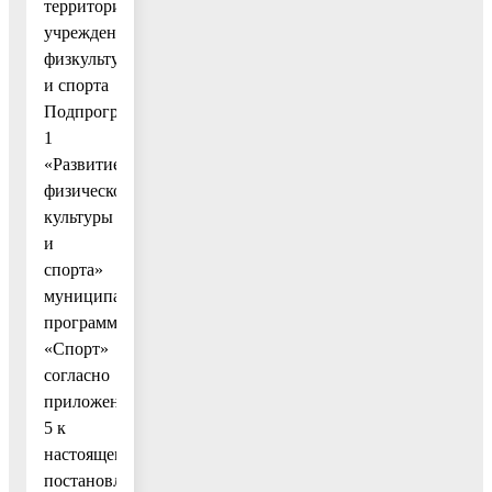
территорий
учреждений
физкультуры
и спорта
Подпрограммы
1
«Развитие
физической
культуры
и
спорта»
муниципальной
программы
«Спорт»
согласно
приложению
5 к
настоящему
постановлению;