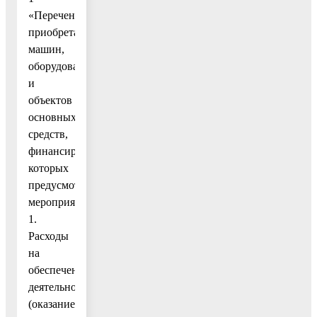
«Перечень
приобретаемых
машин,
оборудования
и
объектов
основных
средств,
финансирование
которых
предусмотрено
мероприятием
1.
Расходы
на
обеспечение
деятельности
(оказание