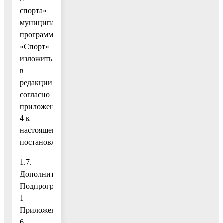
спорта»
муниципальной
программы
«Спорт»
изложить
в
редакции
согласно
приложению
4 к
настоящему
постановлению;
1.7.
Дополнить
Подпрограмму
1
Приложением
6