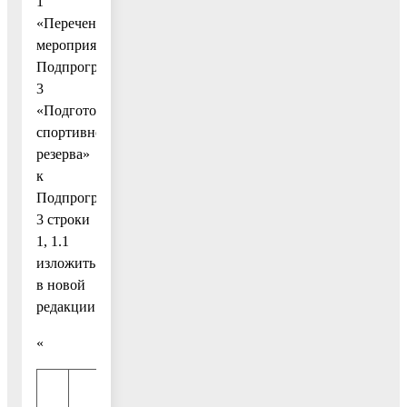
1
«Перечень
мероприятий
Подпрограммы
3
«Подготовка
спортивного
резерва»
к
Подпрограмме
3 строки
1, 1.1
изложить
в новой
редакции:
«
910
132
141