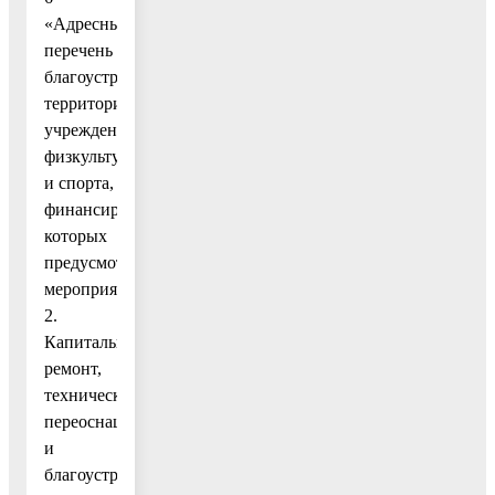
«Адресный
перечень
благоустройства
территорий
учреждений
физкультуры
и спорта,
финансирование
которых
предусмотрено
мероприятием
2.
Капитальный
ремонт,
техническое
переоснащение
и
благоустройство