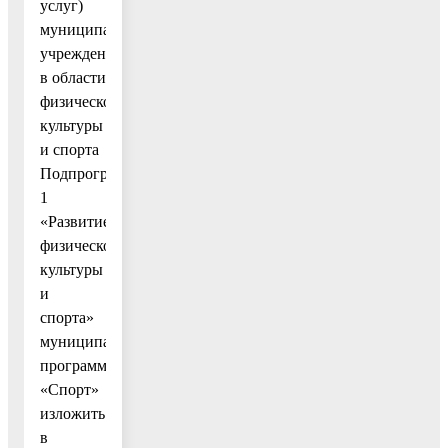
услуг)
муниципальных
учреждений
в области
физической
культуры
и спорта
Подпрограммы
1
«Развитие
физической
культуры
и
спорта»
муниципальной
программы
«Спорт»
изложить
в