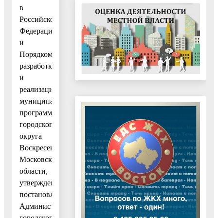
в
Российской
Федерации»
и
Порядком
разработки
и
реализации
муниципальных
программ
городского
округа
Воскресенск
Московской
области,
утвержденным
постановлением
Администрации
городского