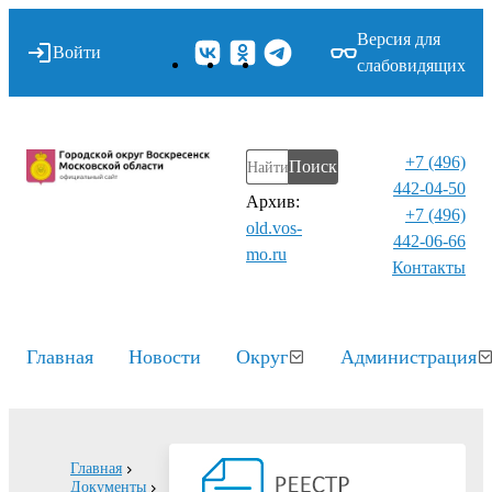
Версия для
Войти
слабовидящих
+7 (496)
Поиск
442-04-50
Архив:
+7 (496)
old.vos-
442-06-66
mo.ru
Контакты⁠
Главная
Новости
Округ
Администрация
Главная
Документы