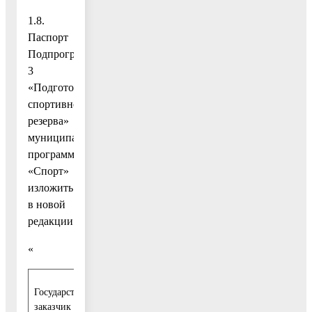
1.8.
Паспорт
Подпрограммы
3
«Подготовка
спортивного
резерва»
муниципальной
программы
«Спорт»
изложить
в новой
редакции:
«
Государственный
Управление по физической культуре, спор
заказчик
городского округа Воскресенск Московской