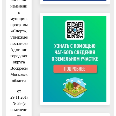
изменений
в
муниципальную
программу
«Спорт»,
утвержденную
постановлением
Администрации
городского
округа
Воскресенск
Московской
области
от
29.11.2019
№ 29 (с
изменениями
от