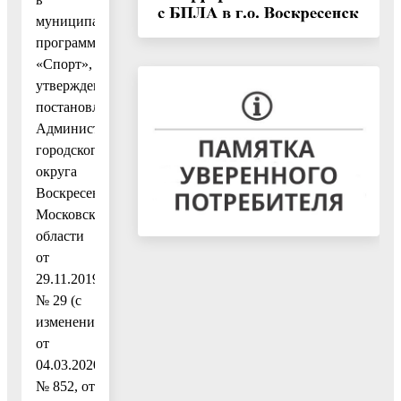
муниципальную
программу
«Спорт»,
утвержденную
постановлением
Администрации
городского
округа
Воскресенск
Московской
области
от
29.11.2019
№ 29 (с
изменениями
от
04.03.2020
№ 852, от