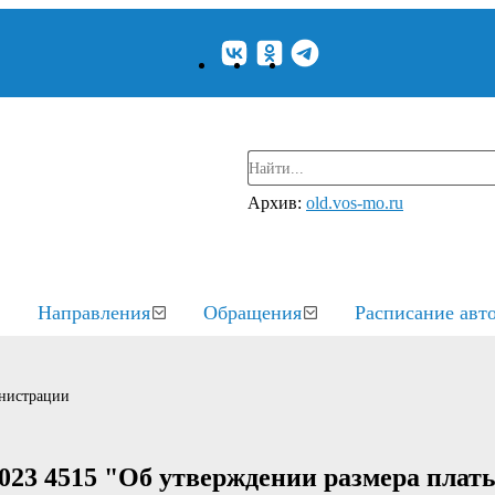
Архив:
old.vos-mo.ru
Направления
Обращения
Расписание авт
нистрации
023 4515 "Об утверждении размера плат