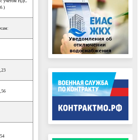
 с учетом НДС
б.)
есам:
,23
,56
,54