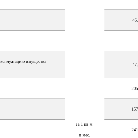
46
 эксплуатацию имущества
47
205
157
за 1 кв.м.
241
в мес.