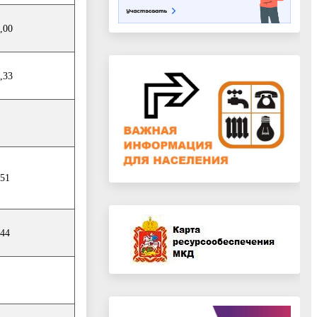
,00
,33
,51
,44