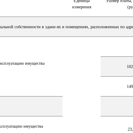
Единица
Размер платы,
измерения
(ру
альной собственности в здани-ях и помещениях, расположенных по адр
 эксплуатацию имущества
102
149
эксплуатацию имущества
23