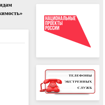
видам
жимость»