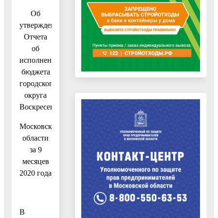
Об
утверждении
Отчета
об
исполнении
бюджета
городского
округа
Воскресенск
Московской
области
за 9
месяцев
2020 года
В