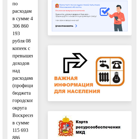
по
расходам
в сумме 4
306 860
193
рубля 08
копеек с
превышением
доходов
над
расходами
(профицит
бюджета
городского
округа
Воскресенск)
в сумме
115 693
886