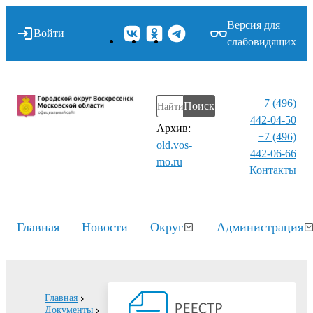
Версия для
Войти
слабовидящих
+7 (496)
Поиск
442-04-50
Архив:
+7 (496)
old.vos-
442-06-66
mo.ru
Контакты⁠
Главная
Новости
Округ
Администрация
Главная
Документы