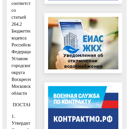
соответствии
со
статьей
264.2
Бюджетного
кодекса
Российской
Федерации,
Уставом
городского
округа
Воскресенск
Московской
области
ПОСТАНОВЛЯЮ:
1.
Утвердить