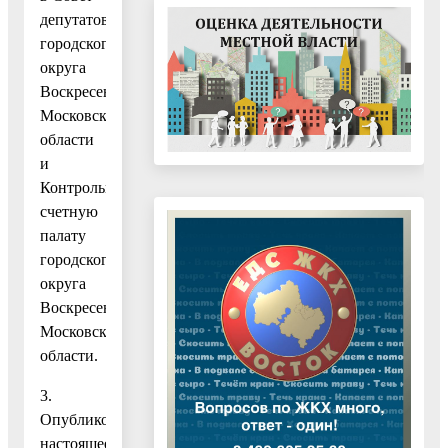
депутатов
городского
округа
Воскресенск
Московской
области
и
Контрольно-
счетную
палату
городского
округа
Воскресенск
Московской
области.
3.
Опубликовать
настоящее