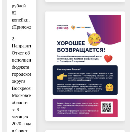
рублей
62
копейки.
(Приложение.)
2.
Направить
Отчет об
исполнении
бюджета
городского
округа
Воскресенск
Московской
области
за 9
месяцев
2020 года
в Совет