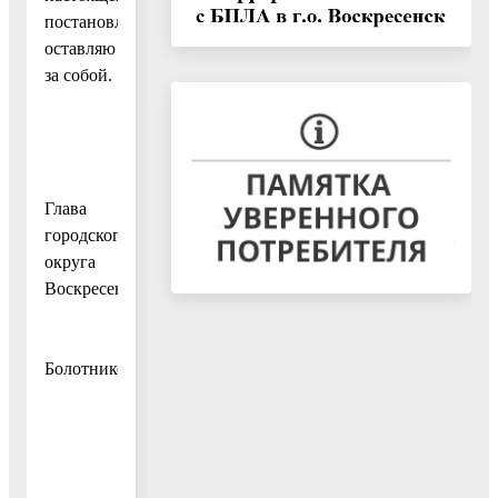
постановления
оставляю
за собой.
Глава
городского
округа
Воскресенск
А.В.
Болотников