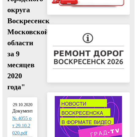
округа
Воскресенск
Московской
области
за 9
месяцев
2020
года"
29.10.2020
Документ:
№ 4055 о
т 29.10.2
020.pdf