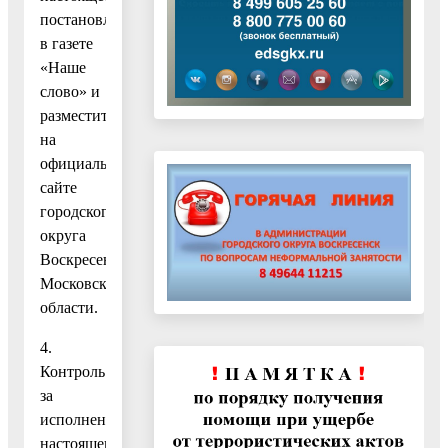
постановление
в газете
«Наше
слово» и
разместить
на
официальном
сайте
городского
округа
Воскресенск
Московской
области.
4.
Контроль
за
исполнением
настоящего