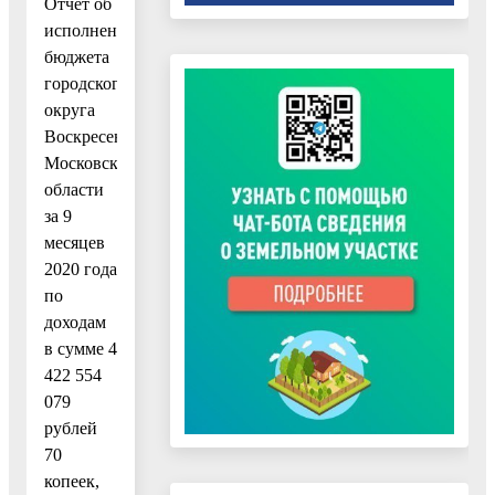
Отчет об
исполнении
бюджета
городского
округа
Воскресенск
Московской
области
за 9
месяцев
2020 года
по
доходам
в сумме 4
422 554
079
рублей
70
копеек,