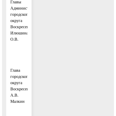
Главы
Администрации
городского
округа
Воскресенск
Илюшина
О.В.
Глава
городского
округа
Воскресенск
А.В.
Малкин