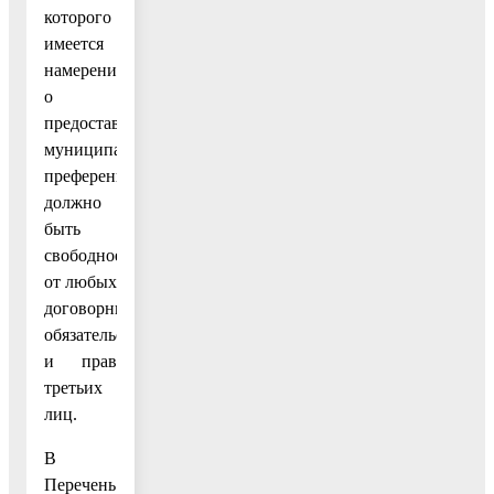
которого
имеется
намерение
о
предоставлении
муниципальной
преференции,
должно
быть
свободное
от любых
договорных
обязательств
и прав
третьих
лиц.
В
Перечень