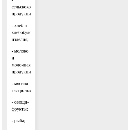
сельскохозяйственная
продукция;
- хлеб и
хлебобулочные
изделия;
- молоко
и
молочная
продукция;
- мясная
гастрономия;
- овощи-
фрукты;
- рыба;