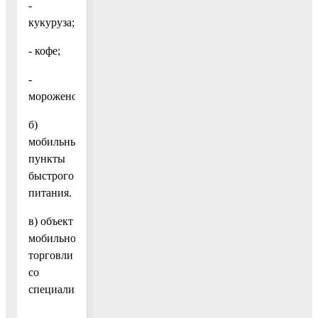
-
кукуруза;
- кофе;
-
мороженое.
б)
мобильные
пункты
быстрого
питания.
в) объект
мобильной
торговли
со
специализацией:
-