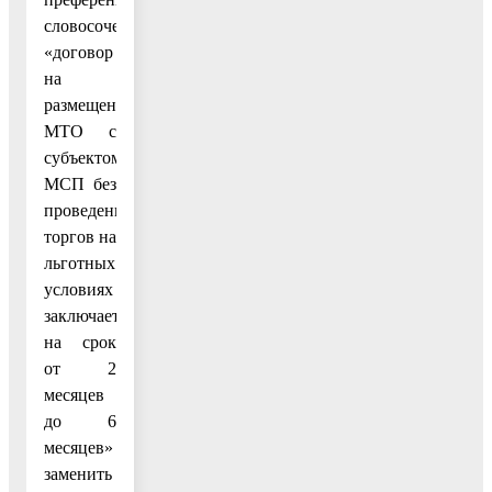
словосочетание
«договор
на
размещение
МТО с
субъектом
МСП без
проведения
торгов на
льготных
условиях
заключается
на срок
от 2
месяцев
до 6
месяцев»
заменить