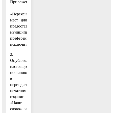
Приложение
1
«Перечень
мест для
предоставления
муниципальной
преференции»
исключить.
2.
Опубликовать
настоящее
постановление
в
периодическом
печатном
издании
«Наше
слово» и