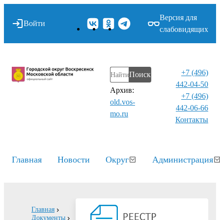
Версия для
Войти
слабовидящих
+7 (496)
Поиск
442-04-50
Архив:
+7 (496)
old.vos-
442-06-66
mo.ru
Контакты⁠
Главная
Новости
Округ
Администрация
Главная
Документы