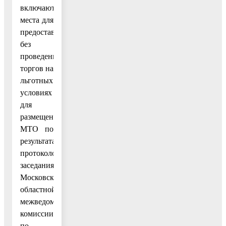
включаются
места для
предоставления
без
проведения
торгов на
льготных
условиях
для
размещения
МТО по
результатам
протоколов
заседания
Московской
областной
межведомственной
комиссии
по