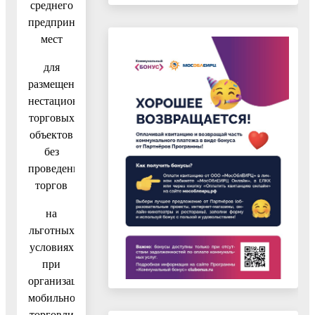
среднего
предпринимательства
мест
для
размещения
нестационарных
торговых
объектов
без
проведения
торгов
на
льготных
условиях
при
организации
мобильной
торговли