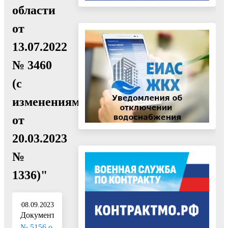
области
от
13.07.2022
№ 3460
(с
изменениями
от
20.03.2023
№
1336)"
08.09.2023
Документ:
№ 5156 о