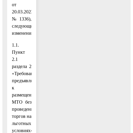
от
20.03.2023
№ 1336),
следующие
изменения:
1.1.
Пункт
2.1
раздела 2
«Требования,
предъявляемые
к
размещению
МТО без
проведения
торгов на
льготных
условиях»