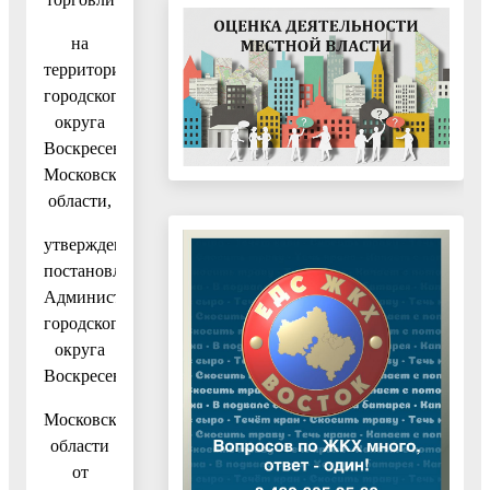
на
территории
городского
округа
Воскресенск
Московской
области,
утвержденный
постановлением
Администрации
городского
округа
Воскресенск
Московской
области
от