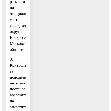
разместить
на
официальном
сайте
городского
округа
Воскресенск
Московской
области.
3.
Контроль
за
исполнением
настоящего
постановления
возложить
на
заместителя