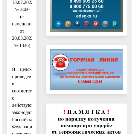
13.07.2022
№ 3460
(с
изменениями
от
20.03.2023
№ 1336)
В целях
приведения
в
соответствие
с
действующим
законодательством
Российской
Федерации,
учитывая