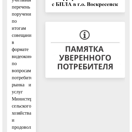
перечень
поручений
по
итогам
совещания
в
формате
видеоконференцсвязи
по
вопросам
потребительского
рынка и
услуг
Министерства
сельского
хозяйства
и
продовольствия