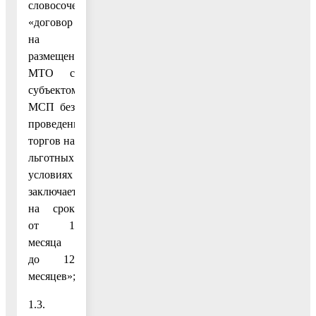
словосочетанием
«договор
на
размещение
МТО с
субъектом
МСП без
проведения
торгов на
льготных
условиях
заключается
на срок
от 1
месяца
до 12
месяцев»;
1.3.