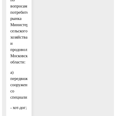
вопросам
потребительского
рынка
Министерства
сельского
хозяйства
и
продовольствия
Московской
области:
а)
передвижное
сооружение
со
специализацией:
- хот-дог;