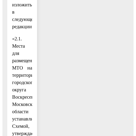
изложить
в
следующей
редакции:
«2.1.
Места
для
размещения
МТО на
территории
городского
округа
Воскресенск
Московской
области
устанавливаются
Схемой,
утверждаемой