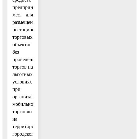
предпринимательства
мест для
размещения
нестационарных
торговых
объектов
без
проведения
торгов на
льготных
условиях
при
организации
мобильной
торговли
на
территории
городского