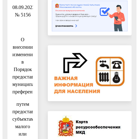
08.09.2023
№ 5156
О
внесении
изменений
в
Порядок
предоставления
муниципальной
преференции
путем
предоставления
субъектам
малого
или