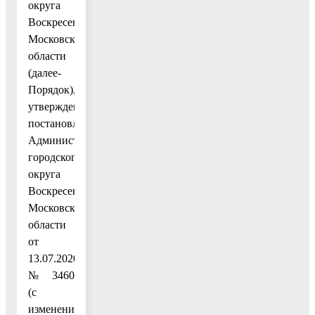
округа
Воскресенск
Московской
области
(далее-
Порядок),
утвержденный
постановлением
Администрации
городского
округа
Воскресенск
Московской
области
от
13.07.2020
№ 3460
(с
изменениями