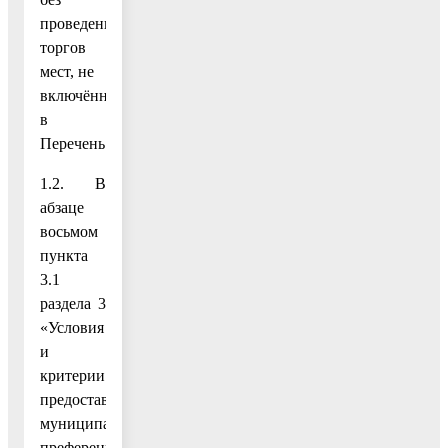
проведения
торгов
мест, не
включённых
в
Перечень.»;
1.2. В
абзаце
восьмом
пункта
3.1
раздела 3
«Условия
и
критерии
предоставления
муниципальной
преференции»