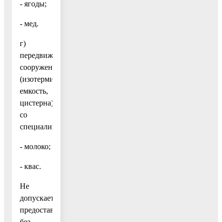
- ягоды;
- мед.
г)
передвижное
сооружение
(изотермическая
емкость,
цистерна)
со
специализацией:
- молоко;
- квас.
Не
допускается
предоставление
без