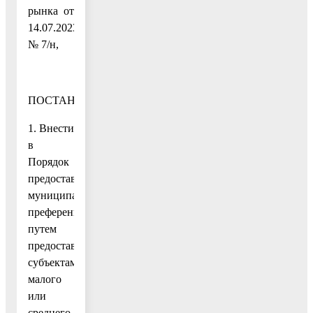
рынка от
14.07.2023
№ 7/н,
ПОСТАНОВЛЯЮ:
1. Внести
в
Порядок
предоставления
муниципальной
преференции
путем
предоставления
субъектам
малого
или
среднего