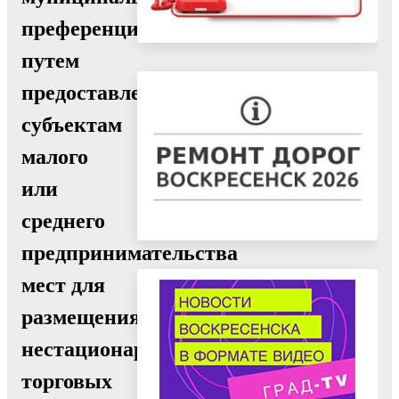
преференции
путем
предоставления
субъектам
малого
или
среднего
предпринимательства
мест для
размещения
нестационарных
торговых