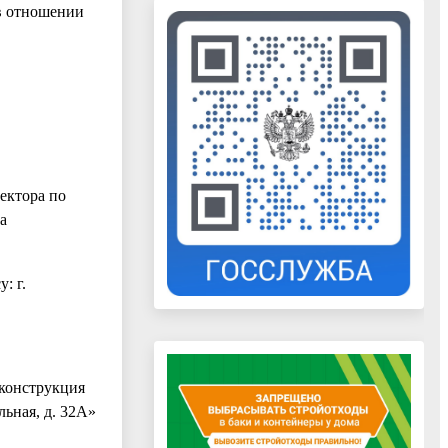
 в отношении
ектора по
а
: г.
еконструкция
льная, д. 32А»