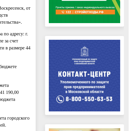
Воскресенск, от
дств
тельства».
по адресу: г.
е за счет
ти в размере 44
 бюджете
джета
41 190,00
 бюджета
ета городского
ей.