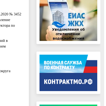
.2020 № 3452
вление
ектора по
ний в
нием
округа