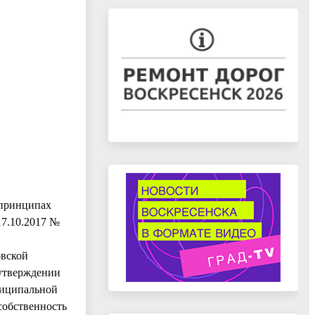
 принципах
17.10.2017 №
овской
 утверждении
ниципальной
собственность