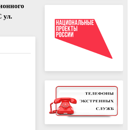
ионного
 ул.