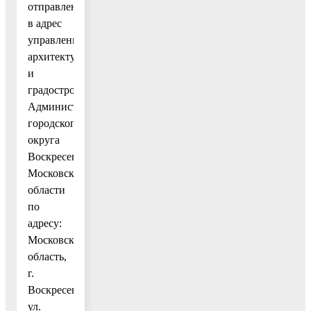
отправления
в адрес
управления
архитектуры
и
градостроительства
Администрации
городского
округа
Воскресенск
Московской
области
по
адресу:
Московская
область,
г.
Воскресенск,
ул.