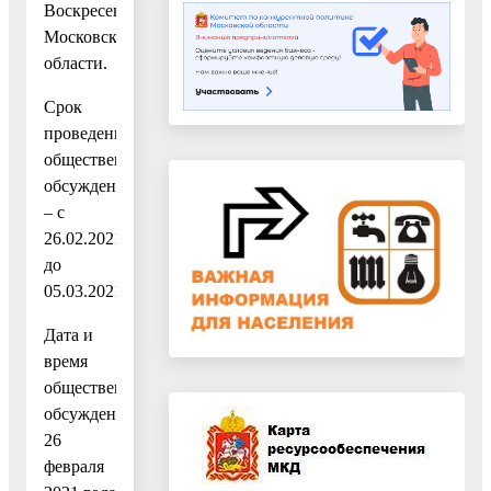
Воскресенск
Московской
области.
Срок
проведения
общественных
обсуждений
– с
26.02.2021
до
05.03.2021.
Дата и
время
общественных
обсуждений:
26
февраля