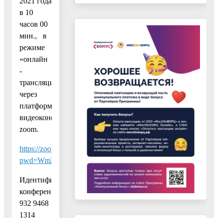
2021 года
в 10
часов 00
мин., в
режиме
«онлайн
-
трансляции»
через
платформу
видеоконференции
zoom.
https://zoom.us/j/93294681314?
pwd=WmZGSFFOd09aWVdUQlErbzFnK2Nmdz09
Идентификатор
конференции:
932 9468
1314