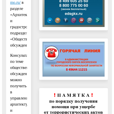
mo.ru/
в
разделе
«Архитектура
и
градостроительство»,
подраздел
«Общественные
обсуждения».
Консультации
по теме
общественных
обсуждений
можно
получить
в
управлении
архитектуры
и