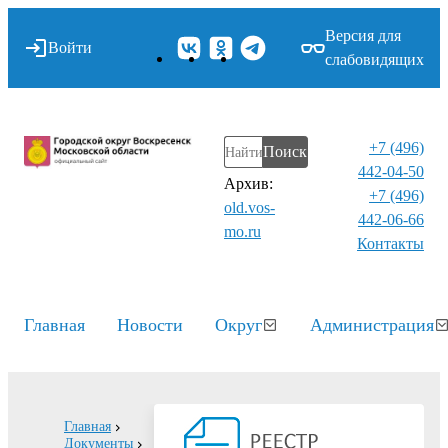
Версия для
Войти
слабовидящих
+7 (496)
Поиск
442-04-50
Архив:
+7 (496)
old.vos-
442-06-66
mo.ru
Контакты⁠
Главная
Новости
Округ
Администрация
Главная
Документы