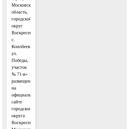
Московская
область,
городской
округ
Воскресенск,
с.
Конобеево,
ул.
Победы,
участок
№ 71-в»
размещены
на
официальном
сайте
городского
округа
Воскресенск