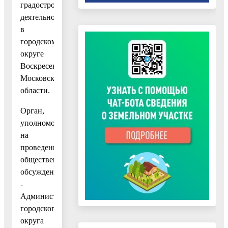
градостроительной
деятельности
в
городском
округе
Воскресенск
Московской
области.
Орган,
уполномоченный
на
проведение
общественных
обсуждений,
-
Администрация
городского
округа