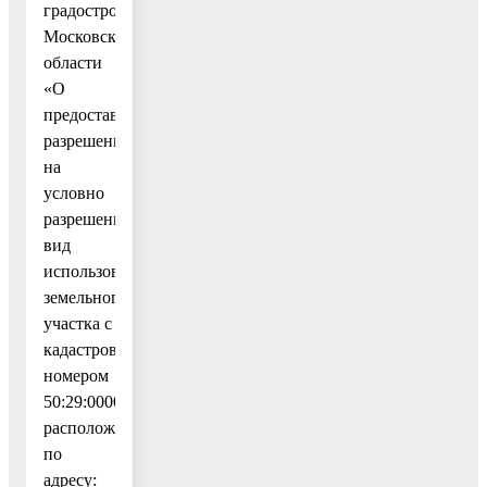
градостроительству
Московской
области
«О
предоставлении
разрешения
на
условно
разрешенный
вид
использования
земельного
участка с
кадастровым
номером
50:29:0000000:93,
расположенного
по
адресу: