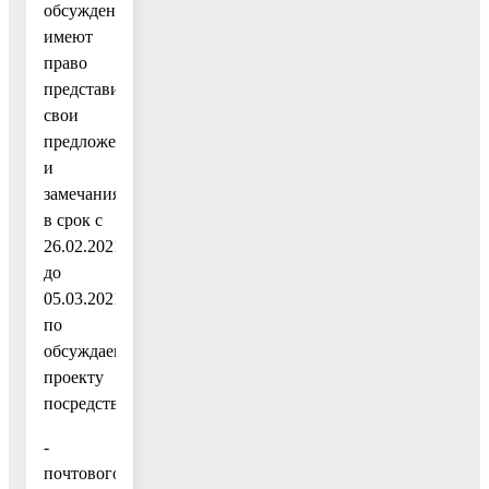
обсуждений
имеют
право
представить
свои
предложения
и
замечания
в срок с
26.02.2021
до
05.03.2021
по
обсуждаемому
проекту
посредством:
-
почтового