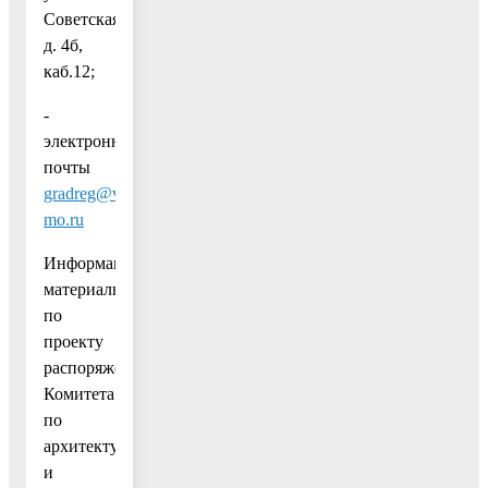
Советская,
д. 4б,
каб.12;
-
электронной
почты
gradreg@vmr-
mo.ru
Информационные
материалы
по
проекту
распоряжения
Комитета
по
архитектуре
и