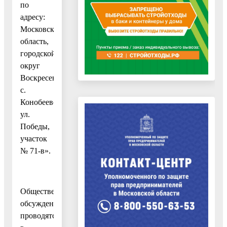
по
адресу:
Московская
область,
городской
округ
Воскресенск,
с.
Конобеево,
ул.
Победы,
участок
№ 71-в».
Общественные
обсуждения
проводятся