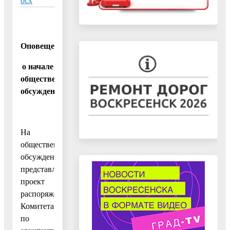
ocx
Оповещение
о начале
общественных
обсужд
ений
На
общественные
обсуждения
представляется
проект
распоряжения
Комитета
по