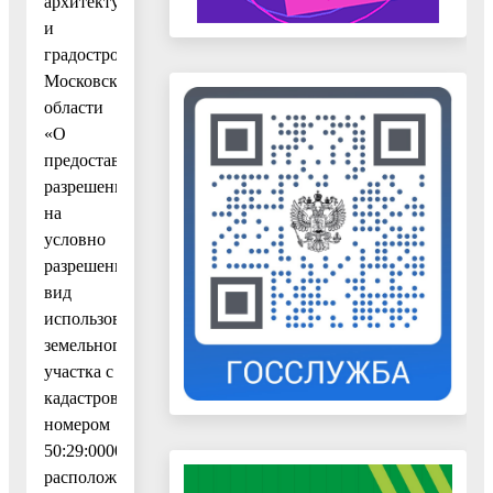
архитектуре
и
градостроительству
Московской
области
«О
предоставлении
разрешения
на
условно
разрешенный
вид
использования
земельного
участка с
кадастровым
номером
50:29:0000000:93,
расположенного