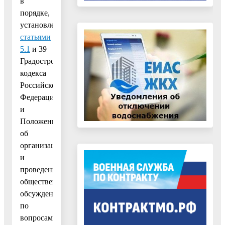
в
порядке,
установленном
статьями
5.1
и 39
Градостроительного
кодекса
Российской
Федерации
и
Положением
об
организации
и
проведении
общественных
обсуждений
по
вопросам