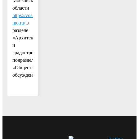
Московской
области
https://vos-
mo.ru/
в
разделе
«Архитектура
и
градостроительство»,
подраздел
«Общественные
обсуждения».