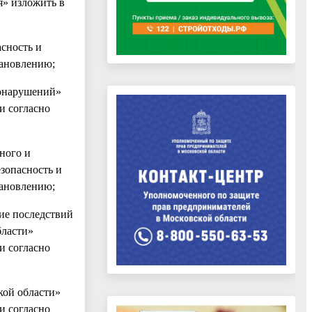
я» изложить в
сность и
тановлению;
вонарушений»
и согласно
ного и
зопасность и
тановлению;
ие последствий
бласти»
и согласно
кой области»
и согласно