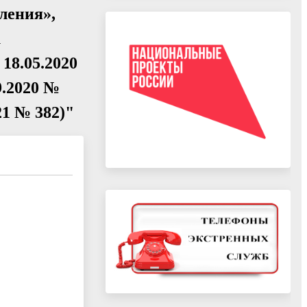
ления»,
к
 18.05.2020
09.2020 №
021 № 382)"