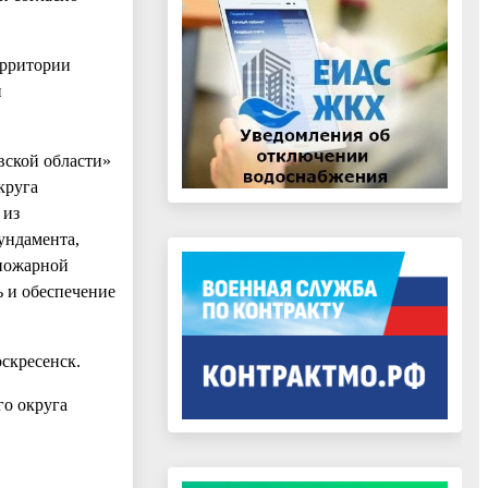
ерритории
и
вской области»
круга
 из
ундамента,
 пожарной
 и обеспечение
оскресенск.
го округа