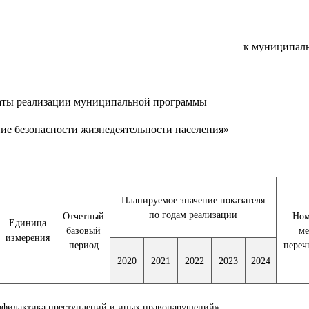
к муниципал
аты реализации муниципальной программы
ние безопасности жизнедеятельности населения»
Планируемое значение показателя
по годам реализации
Отчетный
Ном
Единица
базовый
ме
измерения
период
переч
2020
2021
2022
2023
2024
филактика преступлений и иных правонарушений»