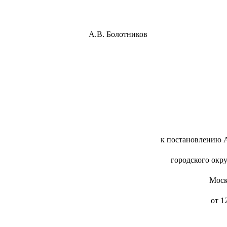
есенск А.В. Болотников
к постановлению 
городского окр
Моск
от 1