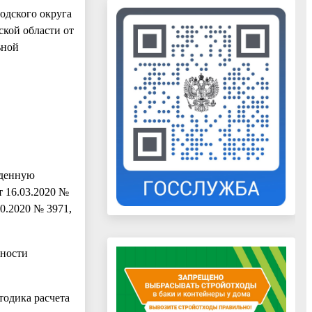
одского округа
кой области от
ьной
жденную
т 16.03.2020 №
10.2020 № 3971,
сности
тодика расчета