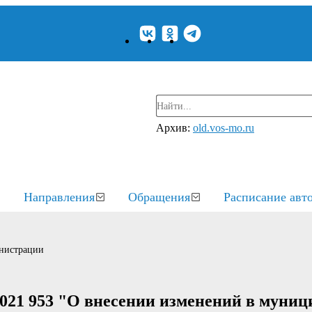
Архив:
old.vos-mo.ru
Направления
Обращения
Расписание авт
нистрации
2021 953 "О внесении изменений в муни