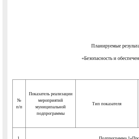
Планируемые результ
«Безопасность и обеспече
Показатель реализации
№
мероприятий
Тип показателя
п/п
муниципальной
подпрограммы
1.
Подпрограмма 1«Про