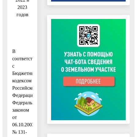
2023
годов
В
соответствии
с
Бюджетным
кодексом
Российской
Федерации,
Федеральным
законом
от
06.10.2003
№ 131-