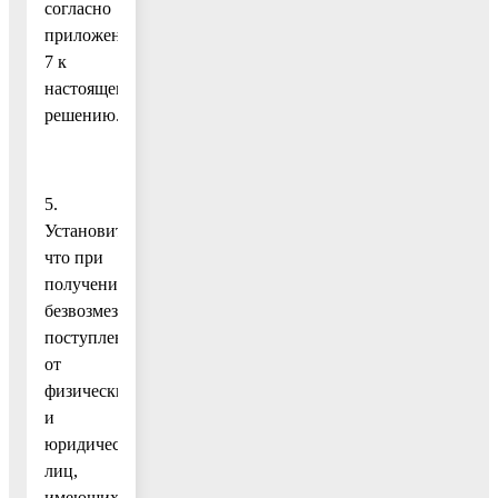
согласно
приложению
7 к
настоящему
решению.
5.
Установить,
что при
получении
безвозмездных
поступлений
от
физических
и
юридических
лиц,
имеющих