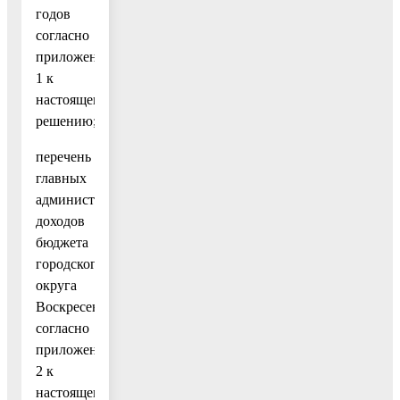
годов
согласно
приложению
1 к
настоящему
решению;
перечень
главных
администраторов
доходов
бюджета
городского
округа
Воскресенск
согласно
приложению
2 к
настоящему