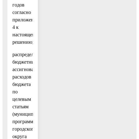
годов
согласно
приложению
4 к
настоящему
решению;
распределение
бюджетных
ассигнований
расходов
бюджета
по
целевым
статьям
(муниципальным
программам
городского
округа