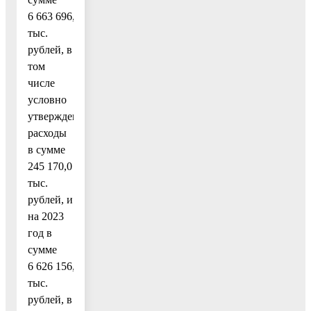
6 663 696,0
тыс.
рублей, в
том
числе
условно
утвержденные
расходы
в сумме
245 170,0
тыс.
рублей, и
на 2023
год в
сумме
6 626 156,0
тыс.
рублей, в