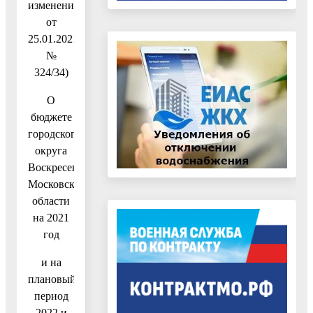
изменениями
от
25.01.2021
№
324/34)
О
бюджете
городского
округа
Воскресенск
Московской
области
на 2021
год
и на
плановый
период
2022 и