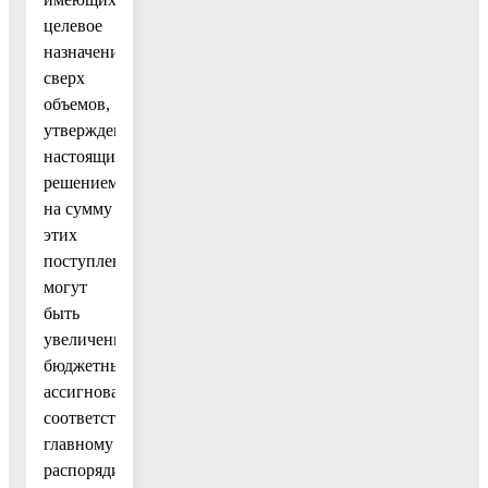
целевое
назначение,
сверх
объемов,
утвержденных
настоящим
решением,
на сумму
этих
поступлений
могут
быть
увеличены
бюджетные
ассигнования
соответствующему
главному
распорядителю