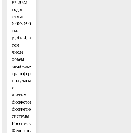
на 2022
год в
сумме
6 663 696,0
тыс.
рублей, в
том
числе
объем
межбюджетных
трансфертов,
получаемых
из
других
бюджетов
бюджетной
системы
Российской
Федерации,