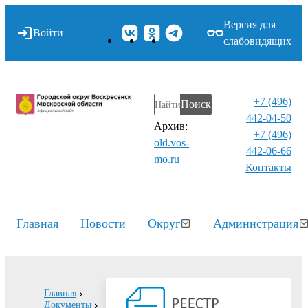
Версия для
Войти
слабовидящих
+7 (496)
Поиск
442-04-50
Архив:
+7 (496)
old.vos-
442-06-66
mo.ru
Контакты⁠
Главная
Новости
Округ
Администрация
Главная
Документы