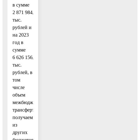
в сумме
2 871 984,2
тыс.
рублей и
на 2023
год в
сумме
6 626 156,0
тыс.
рублей, в
том
числе
объем
межбюджетных
трансфертов,
получаемых
из
других
бюджетов