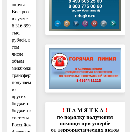
округа
Воскресенск
в сумме
6 316 899,8
тыс.
рублей, в
том
числе
объем
межбюджетных
трансфертов,
получаемых
из
других
бюджетов
бюджетной
системы
Российской
Федерации