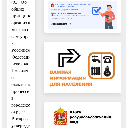
ФЗ «Об
общих
принципах
организации
местного
самоуправления
в
Российской
Федерации»,
руководствуясь
Положением
о
бюджетном
процессе
в
городском
округе
Воскресенск,
утвержденным