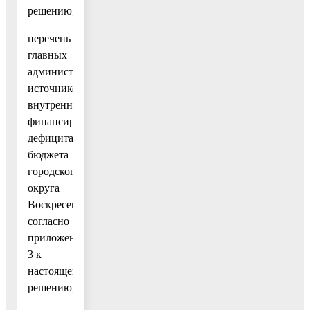
решению;
перечень
главных
администраторов
источников
внутреннего
финансирования
дефицита
бюджета
городского
округа
Воскресенск
согласно
приложению
3 к
настоящему
решению;