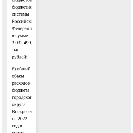
бюджетной
системы
Российской
Федерации,
в сумме
3 032 499,2
тыс.
рублей;
б) общий
объем
расходов
бюджета
городского
округа
Воскресенск
на 2022
год в
сумме