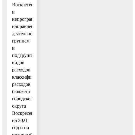
Воскресенск
и
непрограммным
направлениям
деятельности),
группам
и
подгруппам
видов
расходов
классификации
расходов
бюджета
городского
округа
Воскресенск
на 2021
год и на
плановый