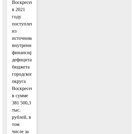
Воскресенск
в 2021
году
поступления
из
источников
внутреннего
финансирования
дефицита
бюджета
городского
округа
Воскресенск
в сумме
381 500,3
тыс.
рублей, в
том
числе за