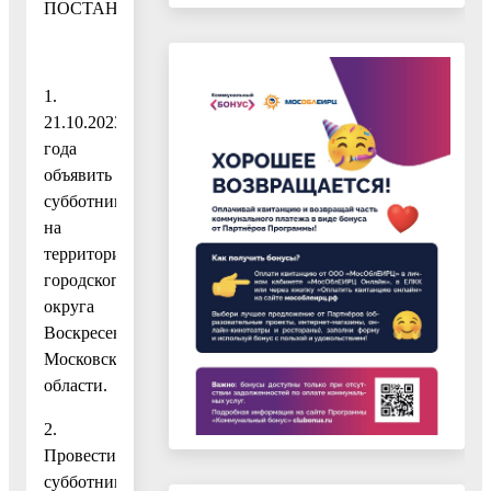
ПОСТАНОВЛЯЮ:
1.
21.10.2023
года
объявить
субботник
на
территории
городского
округа
Воскресенск
Московской
области.
2.
Провести
субботник