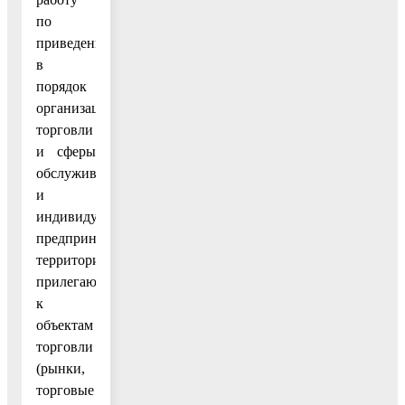
по
приведению
в
порядок
организациями
торговли
и сферы
обслуживания
и
индивидуальными
предпринимателями
территорий,
прилегающих
к
объектам
торговли
(рынки,
торговые