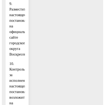
9.
Разместить
настоящее
постановление
на
официальном
сайте
городского
округа
Воскресенск.
10.
Контроль
за
исполнением
настоящего
постановления
возложить
на