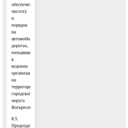
обеспечить
чистоту
и
порядок
на
автомобильных
дорогах,
находящихся
в
ведении
организации
на
территории
городского
округа
Воскресенск.
8.5.
Председателям