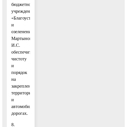
бюджетного
учреждения
«Благоустройство
и
озеленение»
Мартынову
И.С.
обеспечить
чистоту
и
порядок
на
закрепленных
территориях
и
автомобильных
дорогах.
8.