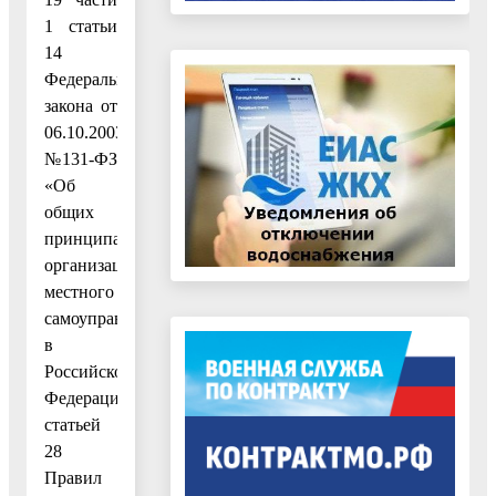
1 статьи
14
Федерального
закона от
06.10.2003
№131-ФЗ
«Об
общих
принципах
организации
местного
самоуправления
в
Российской
Федерации»,
статьей
28
Правил