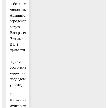
работе с
молодежью
Администрации
городского
округа
Воскресенск
(Чупаков
В.Е.)
привести
в
надлежащее
состояние
территории
подведомственных
учреждений.
7.
Директору
муниципального