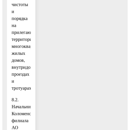
чистоты
и
порядка
на
прилегающих
территориях
многоквартирных
жилых
домов,
внутридомовых
проездах
и
тротуарах;
8.2.
Начальнику
Коломенского
филиала
АО