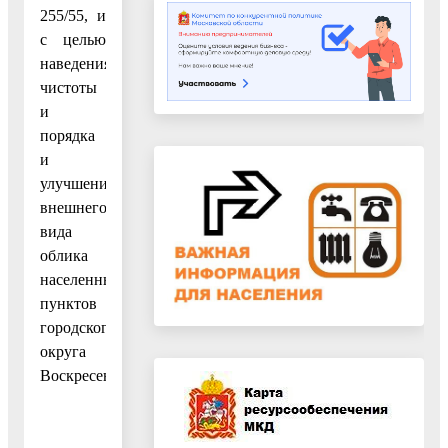
255/55, и
с целью
наведения
чистоты
и
порядка
и
улучшения
внешнего
вида
облика
населенных
пунктов
городского
округа
Воскресенск