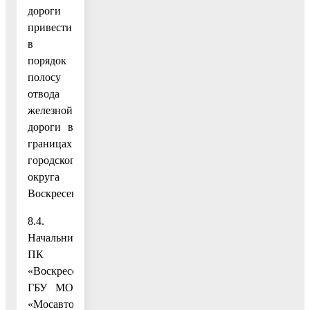
дороги
привести
в
порядок
полосу
отвода
железной
дороги в
границах
городского
округа
Воскресенск.
8.4.
Начальнику
ПК
«Воскресенский»
ГБУ МО
«Мосавтодор»