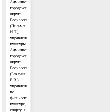
Администрации
городского
округа
Воскресенск
(Письменная
И.Т.),
управлению
культуры
Администрации
городского
округа
Воскресенск
(Баклушина
Е.В.),
управлению
по
физической
культуре,
спорту и