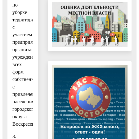
по
уборке
территории
с
участием
предприятий,
организаций,
учреждений
всех
форм
собственности
с
привлечением
населения
городского
округа
Воскресенск.
3.