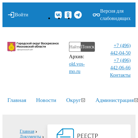
Версия для
Войти
слабовидящих
+7 (496)
Поиск
442-04-50
Архив:
+7 (496)
old.vos-
442-06-66
mo.ru
Контакты⁠
Главная
Новости
Округ
Администрация
Главная
Документы