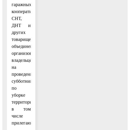
гаражных
кооперативов,
СНТ,
ДНТ и
других
товарищеских
объединений
организовать
владельцев
на
проведение
субботников
по
уборке
территорий,
в том
числе
прилегающих.