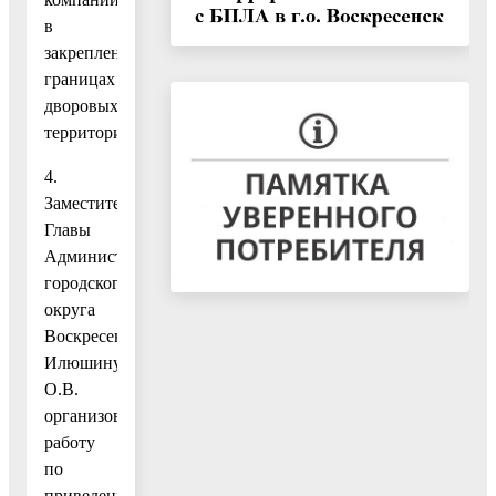
в
закрепленных
границах
дворовых
территорий.
4.
Заместителю
Главы
Администрации
городского
округа
Воскресенск
Илюшину
О.В.
организовать
работу
по
приведению