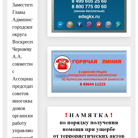
Заместителю
Главы
Администрации
городского
округа
Воскресенск
Черняеву
А.А.
совместно
с
Ассоциацией
председателей
советов
многоквартирных
домов
организовать
работу
управляющих
компаний