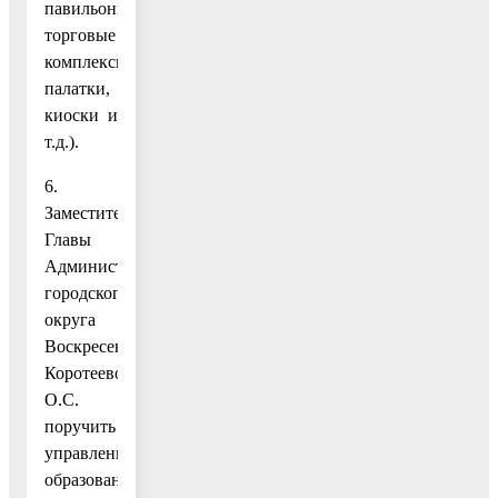
павильоны,
торговые
комплексы,
палатки,
киоски и
т.д.).
6.
Заместителю
Главы
Администрации
городского
округа
Воскресенск
Коротеевой
О.С.
поручить
управлению
образования