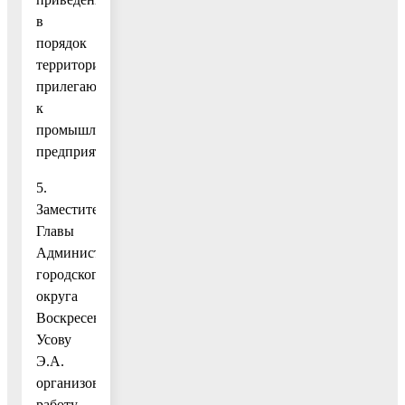
в
порядок
территорий,
прилегающих
к
промышленным
предприятиям;
5.
Заместителю
Главы
Администрации
городского
округа
Воскресенск
Усову
Э.А.
организовать
работу