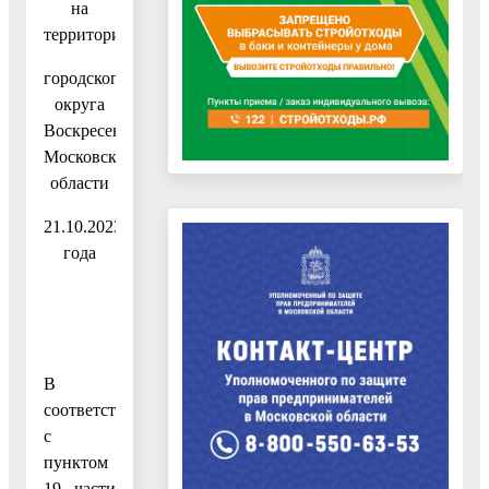
на
территории
городского
округа
Воскресенск
Московской
области
21.10.2023
года
В
соответствии
с
пунктом
19 части