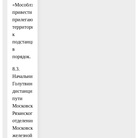
«Мособлэнерго»
привести
прилегающие
территории
к
подстанциям
в
порядок.
8.3.
Начальнику
Голутвинской
дистанции
пути
Московско-
Рязанского
отделения
Московской
железной