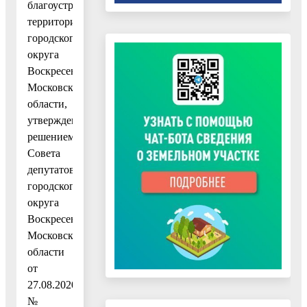
благоустройства
территории
городского
округа
Воскресенск
Московской
области,
утвержденных
решением
Совета
депутатов
городского
округа
Воскресенск
Московской
области
от
27.08.2020
№