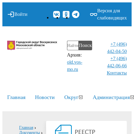
Версия для
Войти
слабовидящих
+7 (496)
Поиск
442-04-50
Архив:
+7 (496)
old.vos-
442-06-66
mo.ru
Контакты⁠
Главная
Новости
Округ
Администрация
Главная
Документы