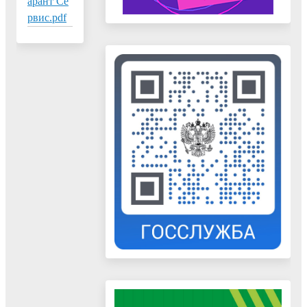
арант Се
рвис.pdf