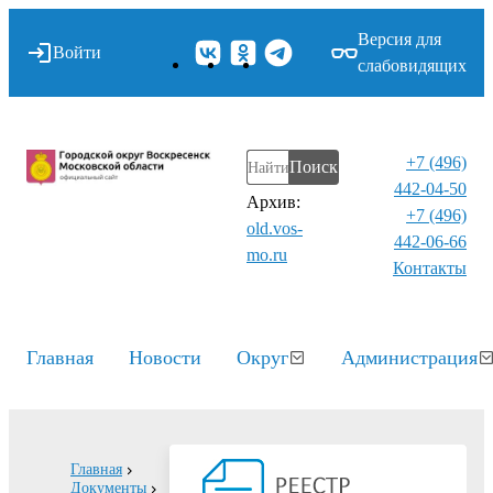
Версия для
Войти
слабовидящих
+7 (496)
Поиск
442-04-50
Архив:
+7 (496)
old.vos-
442-06-66
mo.ru
Контакты⁠
Главная
Новости
Округ
Администрация
Главная
Документы