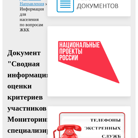
Направления
Информация
для
населения
по вопросам
ЖКК
Документ
"Сводная
информация
оценки
критериев
участников
Мониторинга
специализированных