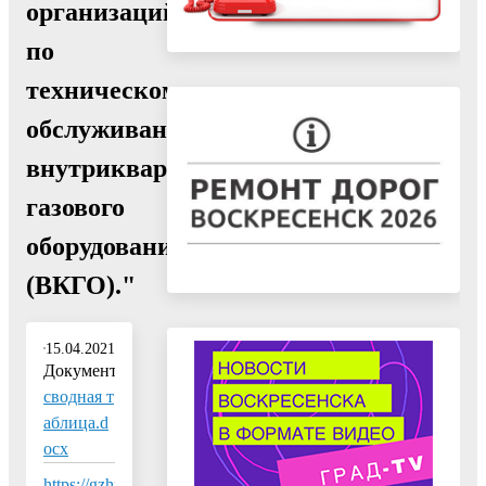
организаций
по
техническому
обслуживанию
внутриквартирного
газового
оборудования
(ВКГО)."
15.04.2021
Документ:
сводная т
аблица.d
ocx
https://gzhi.mosreg.ru/dokumenty/vdgo-