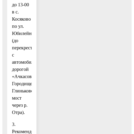
до 13-00
в с.
Косяково
по ул.
Юбилейная
(до
перекрестка
с
автомобильной
дорогой
«Ачкасово-
Городище-
Глиньково»
мост
через р.
Отра).
3.
Рекомендовать