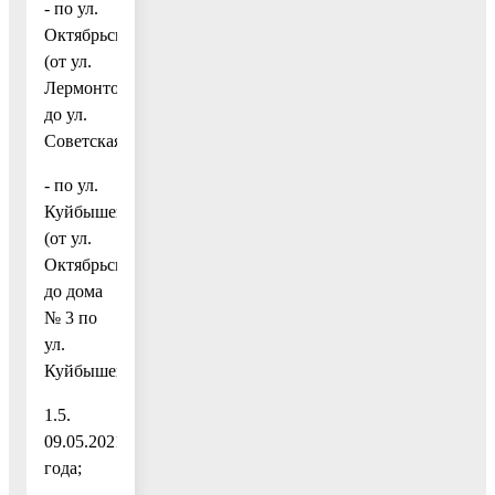
- по ул.
Октябрьская
(от ул.
Лермонтова
до ул.
Советская);
- по ул.
Куйбышева
(от ул.
Октябрьская
до дома
№ 3 по
ул.
Куйбышева).
1.5.
09.05.2021
года;