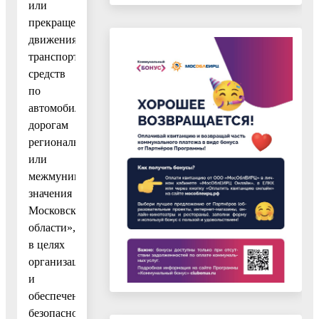
или
прекращения
движения
транспортных
средств
по
автомобильным
дорогам
регионального
или
межмуниципального
значения
Московской
области»,
в целях
организации
и
обеспечения
безопасности