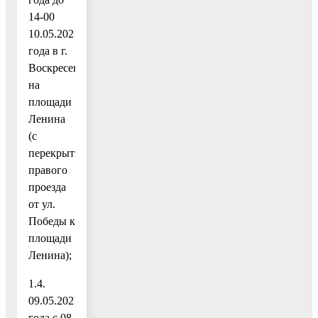
14-00
10.05.2021
года в г.
Воскресенске
на
площади
Ленина
(с
перекрытием
правого
проезда
от ул.
Победы к
площади
Ленина);
1.4.
09.05.2021
года с 08-