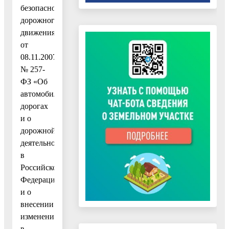
безопасности
дорожного
движения»
от
08.11.2007
№ 257-
ФЗ «Об
автомобильных
дорогах
и о
дорожной
деятельности
в
Российской
Федерации
и о
внесении
изменений
в