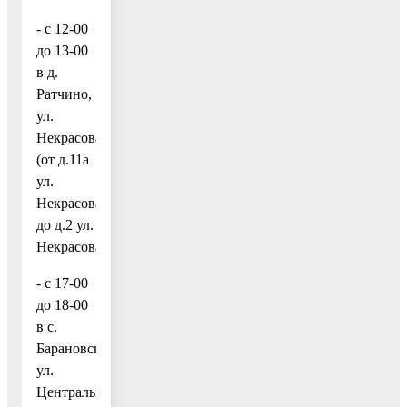
- с 12-00
до 13-00
в д.
Ратчино,
ул.
Некрасова
(от д.11а
ул.
Некрасова
до д.2 ул.
Некрасова);
- с 17-00
до 18-00
в с.
Барановское,
ул.
Центральная