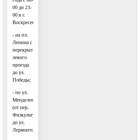
00 до 23-
00 в г.
Воскресенске:
- на пл.
Ленина с
перекрытием
левого
проезда
до ул.
Победы;
- по ул.
Менделеева
(от пер.
Физкультурный
до ул.
Лермонтова);