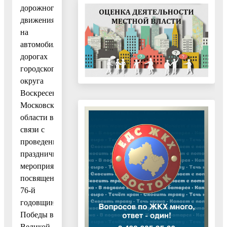
дорожного
движения
на
автомобильных
дорогах
городского
округа
Воскресенск
Московской
области в
связи с
проведением
праздничных
мероприятий,
посвященных
76-й
годовщине
Победы в
Великой