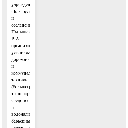
учреждения
«Благоустройство
и
озеленение»
Пупышеву
В.А.
организовать
установку
дорожной
и
коммунальной
техники
(большегрузных
транспортных
средств)
и
водоналивных
барьерных
ограждений