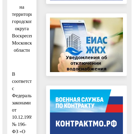
на
территории
городского
округа
Воскресенск
Московской
области
В
соответствии
с
Федеральными
законами
от
10.12.1995
№ 196-
ФЗ «О