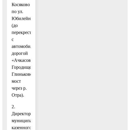
Косяково
по ул.
Юбилейная
(до
перекрестка
с
автомобильной
дорогой
«Ачкасово-
Городище-
Глиньково»
мост
через р.
Отра).
2.
Директору
муниципального
казенного