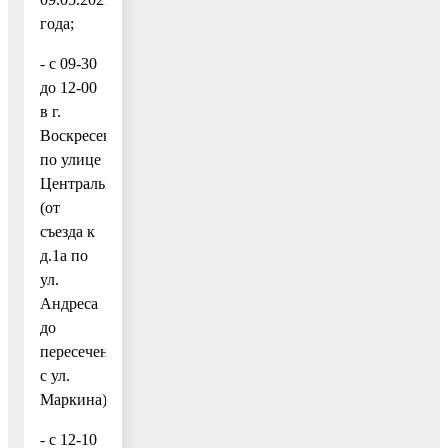
года;
- с 09-30
до 12-00
в г.
Воскресенск
по улице
Центральная
(от
съезда к
д.1а по
ул.
Андреса
до
пересечения
с ул.
Маркина);
- с 12-10