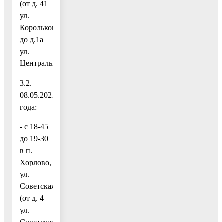
(от д. 41
ул.
Королькова
до д.1а
ул.
Центральная);
3.2.
08.05.2021
года:
- с 18-45
до 19-30
в п.
Хорлово,
ул.
Советская
(от д. 4
ул.
Советская