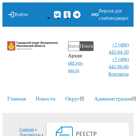
Версия для
Войти
слабовидящих
+7 (496)
Поиск
442-04-50
Архив:
+7 (496)
old.vos-
442-06-66
mo.ru
Контакты⁠
Главная
Новости
Округ
Администрация
Главная
Документы