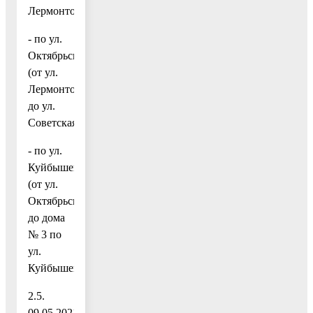
Лермонтова);
- по ул.
Октябрьская
(от ул.
Лермонтова
до ул.
Советская);
- по ул.
Куйбышева
(от ул.
Октябрьская
до дома
№ 3 по
ул.
Куйбышева).
2.5.
09.05.2021