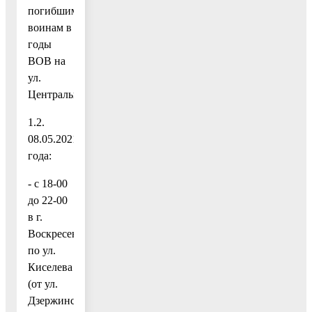
погибшим
воинам в
годы
ВОВ на
ул.
Центральная).
1.2.
08.05.2021
года:
- с 18-00
до 22-00
в г.
Воскресенск
по ул.
Киселева
(от ул.
Дзержинского