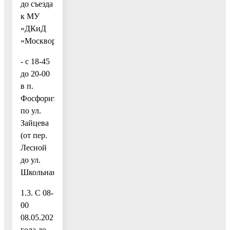
до съезда
к МУ
«ДКиД
«Москворецкий»);
- с 18-45
до 20-00
в п.
Фосфоритный
по ул.
Зайцева
(от пер.
Лесной
до ул.
Школьная).
1.3. С 08-
00
08.05.2021
года до