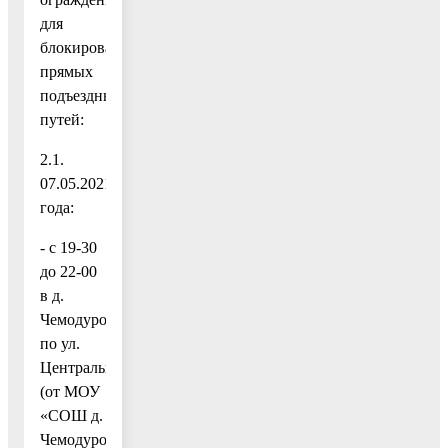
для
блокирования
прямых
подъездных
путей:
2.1.
07.05.2021
года:
- с 19-30
до 22-00
в д.
Чемодурово
по ул.
Центральная
(от МОУ
«СОШ д.
Чемодурово»