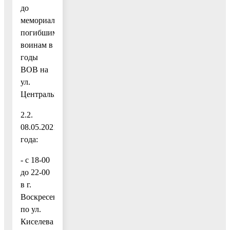
до
мемориала
погибшим
воинам в
годы
ВОВ на
ул.
Центральная).
2.2.
08.05.2021
года:
- с 18-00
до 22-00
в г.
Воскресенск
по ул.
Киселева