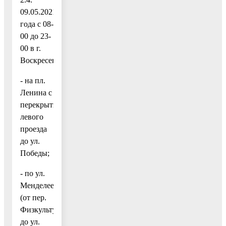
09.05.2021
года с 08-
00 до 23-
00 в г.
Воскресенске:
- на пл.
Ленина с
перекрытием
левого
проезда
до ул.
Победы;
- по ул.
Менделеева
(от пер.
Физкультурный
до ул.