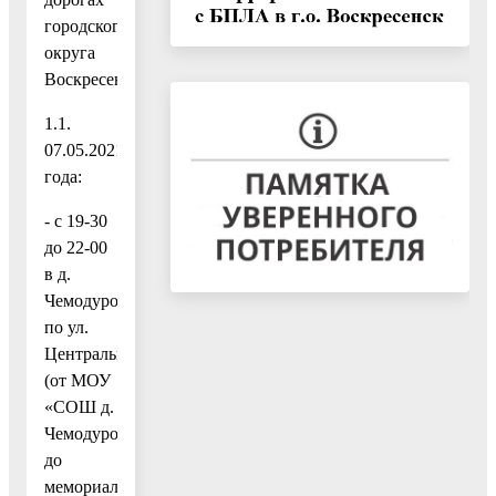
городского
округа
Воскресенск:
1.1.
07.05.2021
года:
- с 19-30
до 22-00
в д.
Чемодурово
по ул.
Центральная
(от МОУ
«СОШ д.
Чемодурово»
до
мемориала