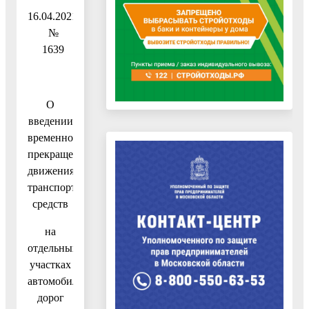
16.04.2021
№
1639
О
введении
временного
прекращения
движения
транспортных
средств
на
отдельных
участках
автомобильных
дорог