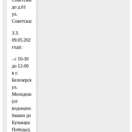
до д.61
ул.
Советская).
3.3.
09.05.2021
года:
- с 10-30
до 12-00
в г.
Белозерский
ул.
Молодежная
(от
водонапорной
башни до
Бульвара
Победы);