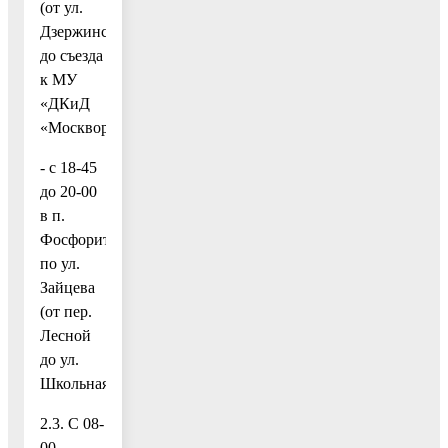
(от ул.
Дзержинского
до съезда
к МУ
«ДКиД
«Москворецкий»);
- с 18-45
до 20-00
в п.
Фосфоритный
по ул.
Зайцева
(от пер.
Лесной
до ул.
Школьная).
2.3. С 08-
00