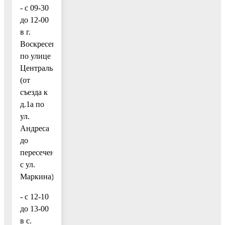
- с 09-30
до 12-00
в г.
Воскресенск
по улице
Центральная
(от
съезда к
д.1а по
ул.
Андреса
до
пересечения
с ул.
Маркина);
- с 12-10
до 13-00
в с.