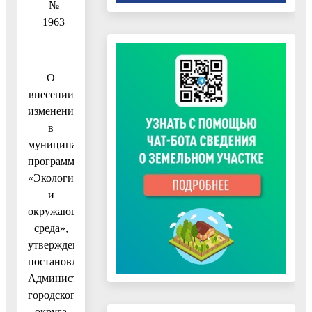
№
1963
О
внесении
изменений
в
муниципальную
программу
«Экология
и
окружающая
среда»,
утвержденную
постановлением
Администрации
городского
округа