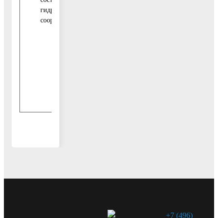
гидротехнических
Средства
сооружений
бюджета
городского
0,00
округа
Воскресенск
Внебюджетные
0,00
источники
+7 (496)