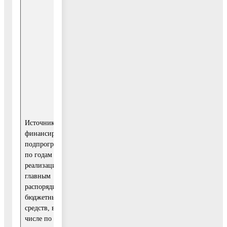
Главный
распорядитель
Источник
бюджетных
финансирования
средств
2020
Всего, в том
0,00
числе:
Источник
Средства
финансирования
федерального
0,00
подпрограммы
бюджета
по годам
реализации и
главным
Администрация
Средства
распорядителем
городского
бюджета
бюджетных
0,00
округа
Московской
средств, в том
Воскресенск
области
числе по годам:
Московской