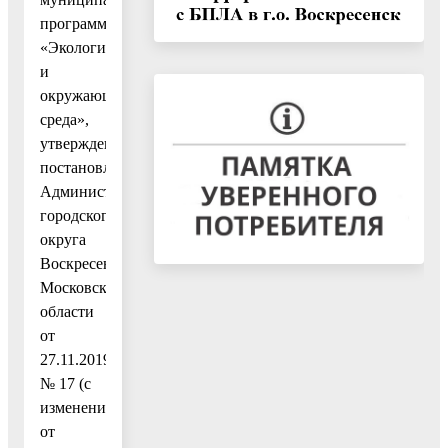
программу
«Экология
и
окружающая
среда»,
утвержденную
постановлением
Администрации
городского
округа
Воскресенск
Московской
области
от
27.11.2019
№ 17 (с
изменениями
от