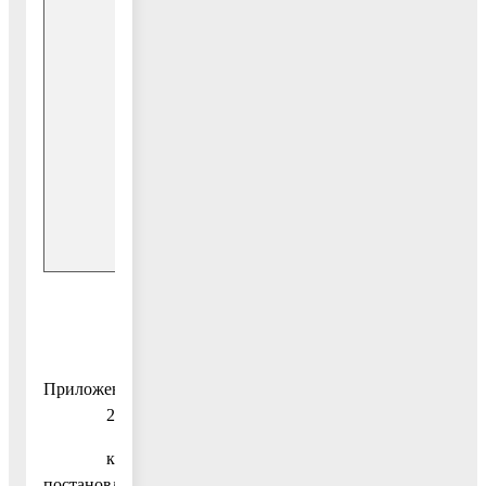
области
Средства
бюджета
городского
0,00
округа
Воскресенск
Внебюджетные
0,00
источники
Приложение
2
к
постановлению