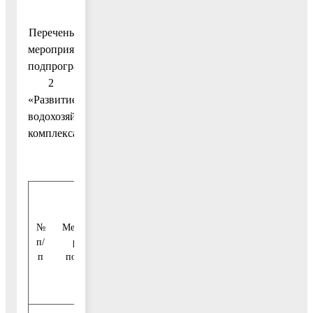
Перечень
мероприятий
подпрограммы
2
«Развитие
водохозяйственного
комплекса»
Сроки
№
Мероприятия по
исполне-
Всего
Источники
п/
реализации
ния
(тыс.
финансирования
п
подпрограммы
меропри-
руб.)
ятия