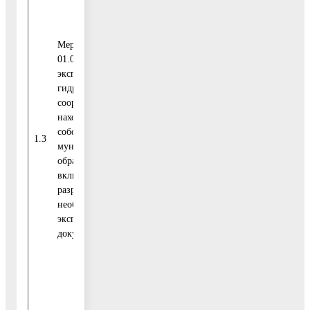
Средства
федерального
0,00
Мероприятие
бюджета
01.04. Расходы на
эксплуатацию
гидротехнических
сооружений,
Средства
находящихся в
бюджета
0,00
собственности
2020
Московской
1.3
муниципального
-2025
области
образования,
включая
разработку
Средства
необходимой для
бюджета
3
эксплуатации
городского
253,30
документации
округа
Воскресенск
Внебюджетные
0,00