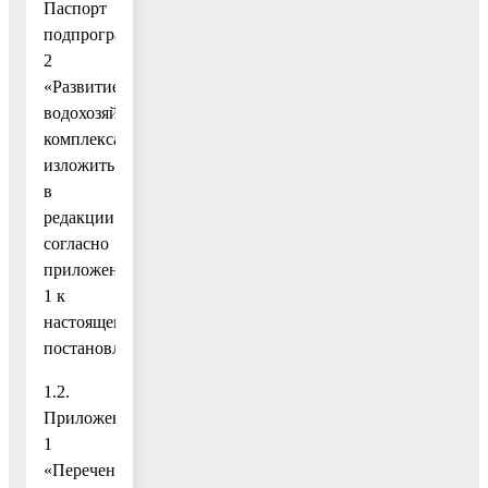
Паспорт
подпрограммы
2
«Развитие
водохозяйственного
комплекса»
изложить
в
редакции
согласно
приложению
1 к
настоящему
постановлению;
1.2.
Приложение
1
«Перечень