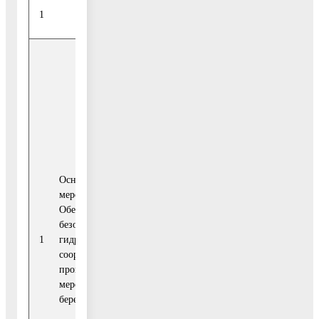
1
2
3
4
5
3
Итого
253,30
Средства
федерального
0,00
бюджета
Основное
мероприятие 01.
Средства
Обеспечение
бюджета
безопасности
0,00
2020
Московской
1
гидротехнических
-2023
области
сооружений и
проведение
мероприятий по
Средства
берегоукреплению
бюджета
3