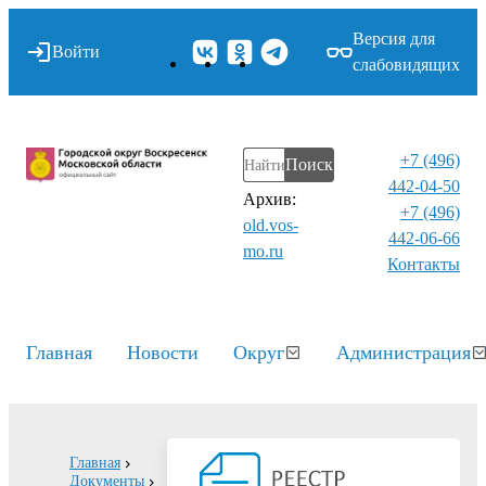
Версия для
Войти
слабовидящих
+7 (496)
Поиск
442-04-50
Архив:
+7 (496)
old.vos-
442-06-66
mo.ru
Контакты⁠
Главная
Новости
Округ
Администрация
Главная
Документы