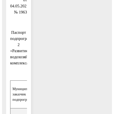
04.05.2021
№ 1963
Паспорт
подпрограммы
2
«Развитие
водохозяйственного
комплекса»
Муниципальный
Управление экологии и обращения с ТКО гор
заказчик
Московской области
подпрограммы