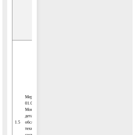
Воскресенск
Внебюджетные
0,00
источники
Итого
0,00
Средства
федерального
0,00
бюджета
Мероприятие
01.06.
Средства
Мониторинг с
бюджета
0,00
детальным
Московской
1.5
обследованием
области
технического
состояния