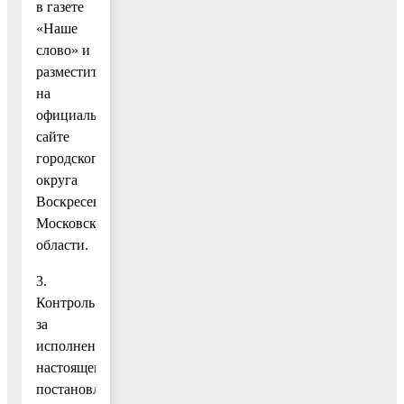
в газете
«Наше
слово» и
разместить
на
официальном
сайте
городского
округа
Воскресенск
Московской
области.
3.
Контроль
за
исполнением
настоящего
постановления