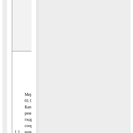
городского
253,30
округа
Воскресенск
Внебюджетные
0,00
источники
Итого
0,00
Средства
федерального
0,00
бюджета
Мероприятие
01.01.
Капитальный
ремонт
Средства
гидротехнических
бюджета
0,00
сооружений,
Московской
2020
1.1
находящихся в
области