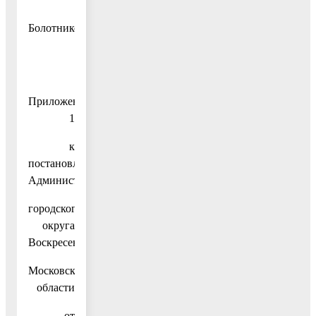
А.В.
Болотников
Приложение
1
к
постановлению
Администрации
городского
округа
Воскресенск
Московской
области
от