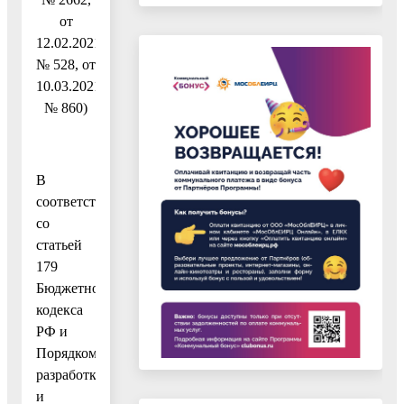
от
12.02.2021
№ 528, от
10.03.2021
№ 860)
В
соответствии
со
статьей
179
Бюджетного
кодекса
РФ и
Порядком
разработки
и