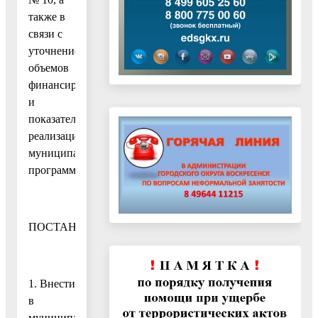
также в
связи с
уточнение
объемов
финансирования
и
показателей
реализации
муниципальной
программы
ПОСТАНОВЛЯЮ:
1. Внести
в
муниципальную