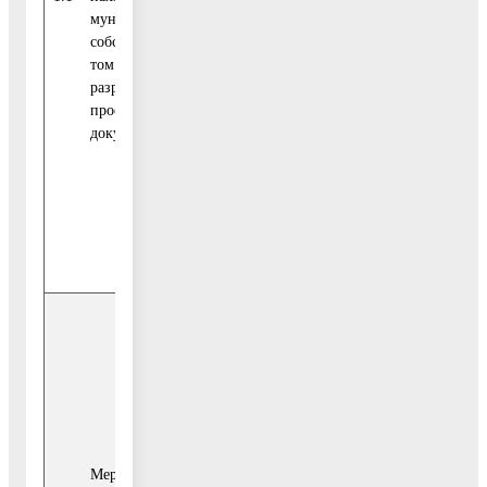
-2023
муниципальной
собственности, в
том числе
Средства
разработка
бюджета
проектной
городского
0,00
документации
округа
Воскресенск
Внебюджетные
0,00
источники
Итого
0,00
Средства
федерального
0,00
бюджета
Мероприятие