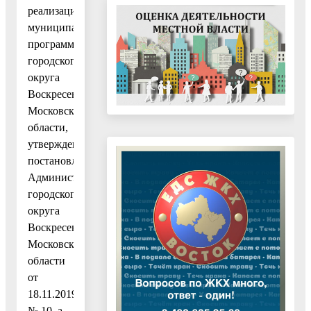
реализации
муниципальных
программ
городского
округа
Воскресенск
Московской
области,
утвержденным
постановлением
Администрации
городского
округа
Воскресенск
Московской
области
от
18.11.2019
№ 10, а