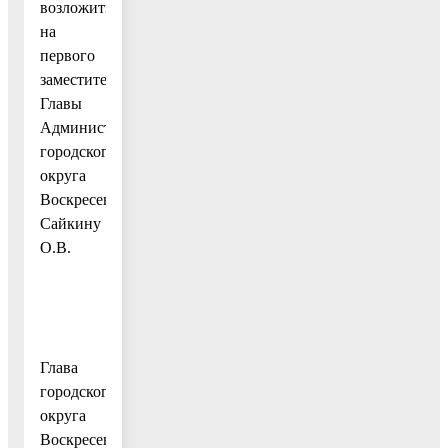
возложить
на
первого
заместителя
Главы
Администрации
городского
округа
Воскресенск
Сайкину
О.В.
Глава
городского
округа
Воскресенск