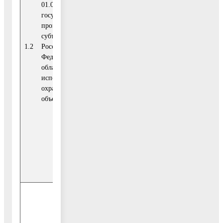
01.03. Реализация
государственных
Средства
программ
бюджета
0,00
субъектов
Московской
2020
1.2
Российской
области
-2025
Федерации в
области
использования и
Средства
охраны водных
бюджета
объектов
городского
0,00
округа
Воскресенск
Внебюджетные
0,00
источники
3
Итого
253,30