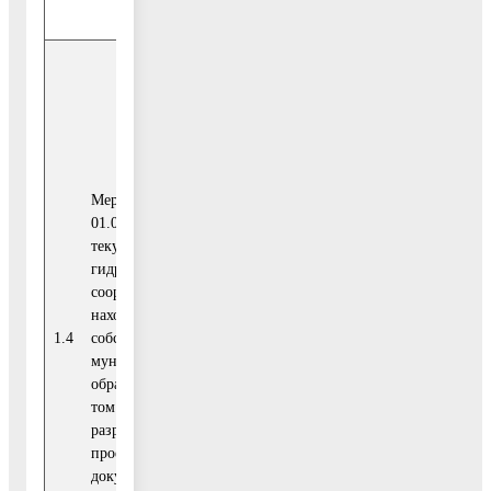
источники
Итого
0,00
Средства
федерального
0,00
бюджета
Мероприятие
01.05. Проведение
текущего ремонта
гидротехнических
Средства
сооружений,
бюджета
0,00
находящихся в
Московской
2020
1.4
собственности
области
-2025
муниципального
образования, в
том числе
Средства
разработка
бюджета
проектной
городского
0,00
документации
округа