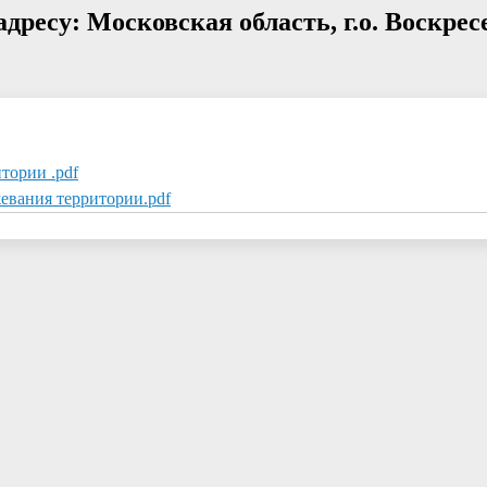
ресу: Московская область, г.о. Воскресе
тории .pdf
евания территории.pdf