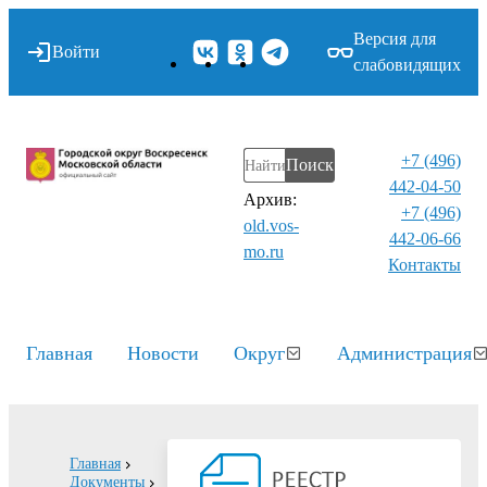
Версия для
Войти
слабовидящих
+7 (496)
Поиск
442-04-50
Архив:
+7 (496)
old.vos-
442-06-66
mo.ru
Контакты⁠
Главная
Новости
Округ
Администрация
Главная
Документы