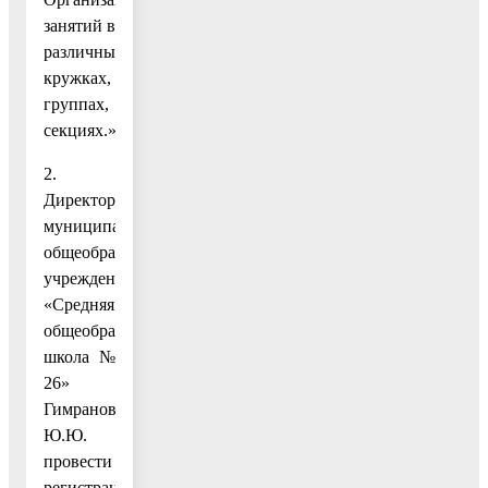
занятий в
различных
кружках,
группах,
секциях.».
2.
Директору
муниципального
общеобразовательного
учреждения
«Средняя
общеобразовательная
школа №
26»
Гимрановой
Ю.Ю.
провести
регистрацию