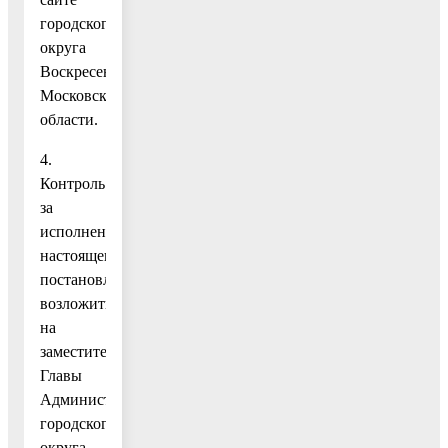
городского
округа
Воскресенск
Московской
области.
4.
Контроль
за
исполнением
настоящего
постановления
возложить
на
заместителя
Главы
Администрации
городского
округа