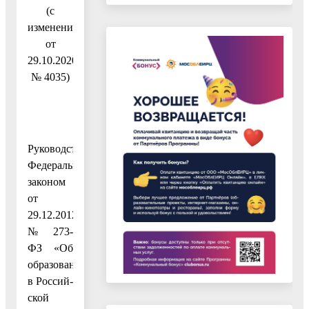
(с
изменениями
от
29.10.2020
№ 4035)
Руководствуясь
Федеральным
законом
от
29.12.2012
№ 273-
ФЗ «Об
образовании
в Россий-
ской