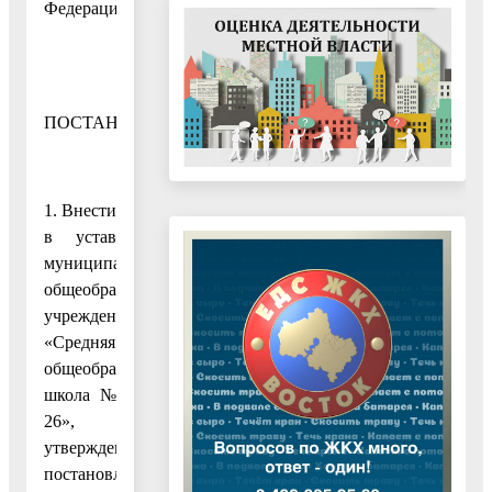
Федерации»,
ПОСТАНОВЛЯЮ:
1. Внести
в устав
муниципального
общеобразовательного
учреждения
«Средняя
общеобразовательная
школа №
26»,
утвержденный
постановлением