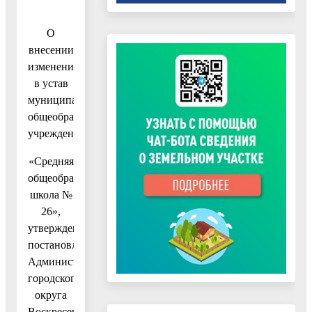
О
внесении
изменений
в устав
муниципального
общеобразовательного
учреждения
«Средняя
общеобразовательная
школа №
26»,
утвержденный
постановлением
Администрации
городского
округа
Воскресенск