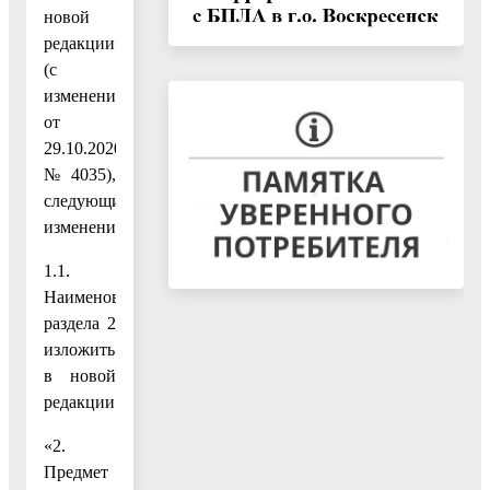
новой
редакции»
(с
изменениями
от
29.10.2020
№ 4035),
следующие
изменения:
1.1.
Наименование
раздела 2
изложить
в новой
редакции:
«2.
Предмет