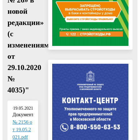
новой
редакции»
(с
изменениями
от
29.10.2020
№
4035)"
19.05.2021
Документ:
№ 2156 о
т 19.05.2
021.pdf