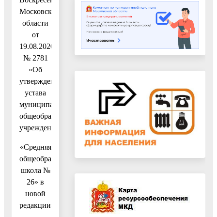
Московской
области
от
19.08.2020
№ 2781
«Об
утверждении
устава
муниципального
общеобразовательного
учреждения
«Средняя
общеобразовательная
школа №
26» в
новой
редакции»