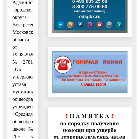
Администрации
городского
округа
Воскресенск
Московской
области
от
19.08.2020
№ 2781
«Об
утверждении
устава
муниципального
общеобразовательного
учреждения
«Средняя
общеобразовательная
школа №
26» в