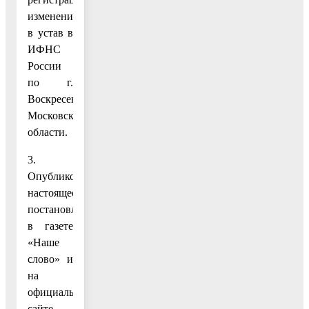
изменений
в устав в
ИФНС
России
по г.
Воскресенску
Московской
области.
3.
Опубликовать
настоящее
постановление
в газете
«Наше
слово» и
на
официальном
сайте