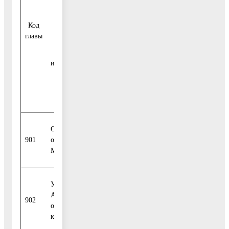
группы,
внутреннего
под-
финансирования
Код
группы,
дефицита
главы
статьи и
бюджета,
вида
наименование
источника
кода группы,
подгруппы,
статьи и вида
источника
Совет депутатов городского
901
округа Воскресенск
Московской области
Управление образования
Администрации городского
902
округа Воскресенск Мос-
ковской области