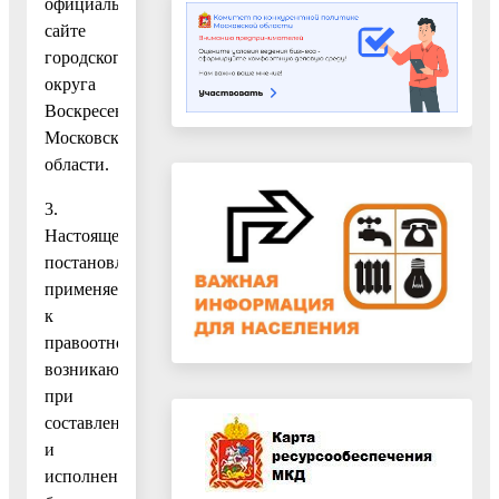
официальном
сайте
городского
округа
Воскресенск
Московской
области.
3.
Настоящее
постановление
применяется
к
правоотношениям,
возникающим
при
составлении
и
исполнении