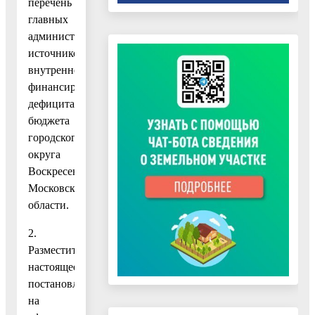
перечень
главных
администраторов
источников
внутреннего
финансирования
дефицита
бюджета
городского
округа
Воскресенск
Московской
области.
2.
Разместить
настоящее
постановление
на