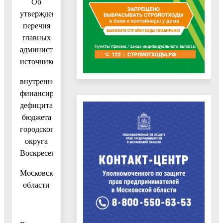
Об
утверждении
перечня
главных
администраторов
источников
внутреннего
финансирования
дефицита
бюджета
городского
округа
Воскресенск
Московской
области