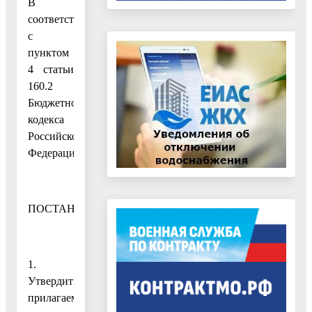
В
соответствии
с
пунктом
4 статьи
160.2
Бюджетного
кодекса
Российской
Федерации
ПОСТАНОВЛЯЮ:
1.
Утвердить
прилагаемый