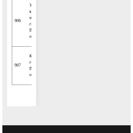
Управление по физической
культуре, спорту и работе с
молодежью Администрации
906
городского округа
Воскресенск Московской
области
Контрольно-счетная палата
городского округа
907
Воскресенск Московской
области