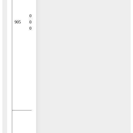
исполне-ние
гарантом
муниципальных
01 06 04
гарантий ведет к
905
01 04
возникно-вению
0000 810
права
регрессного
требования
гаранта к
принципа-лу
либо
обусловлено
уступкой
гаранту прав
требования
бенефициара к
принципалу
Привлечение
прочих
источников