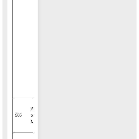
осуществления
и отражения
операций с
денежными
средствами
юридических
лиц, не являю-
щихся
участниками
бюджетного
процесса,
бюджетными и
автономными
учреждениями
Администрация городского
905
округа Воскресенск
Московской области