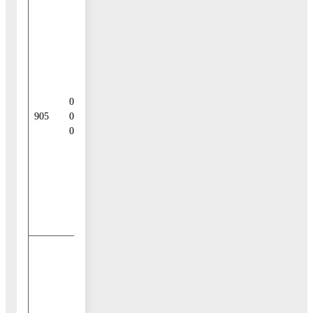
Привлечение
кредитов из
других
бюджетов
бюджетной
системы
01 03 01
Российской
905
00 04
Федерации
0000 710
бюджетами
городских
округов в
валюте
Российской
Федерации
Погашение
бюджетами
городских
округов