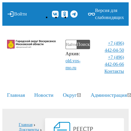
Версия для
Войти
слабовидящих
+7 (496)
Поиск
442-04-50
Архив:
+7 (496)
old.vos-
442-06-66
mo.ru
Контакты⁠
Главная
Новости
Округ
Администрация
Главная
Документы