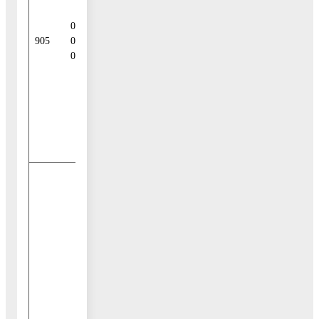
кредитов из
других
01 03 01
бюджетов
905
00 04
бюджетной
0000 810
системы
Российской
Феде-рации в
валюте
Российской
Федерации
Исполнение
муниципальных
гарантий
городских
округов в
валюте
Российской
Федерации в
случае, если