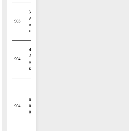
Управление культуры
Администрации городского
903
округа Воскресенск Москов-
ской области
Финансовое управление
Администрации городского
904
округа Воскресенск Мос-
ковской области
Увеличение
прочих остатков
01 05 02
денежных
904
01 04
средств
0000 510
бюджетов
городских
округов