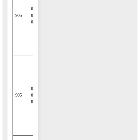
внутреннего
01 06 06
финансиро-
905
00 04
вания
0000 710
дефицитов
бюджетов
городских
округов
Погашение
обязательств за
счет прочих
источников
01 06 06
внут-реннего
905
00 04
финансирования
0000 810
дефицитов
бюджетов
городских
округов