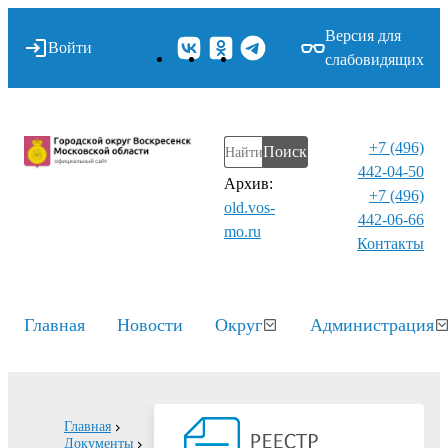
Версия для
Войти
слабовидящих
+7 (496)
Поиск
442-04-50
Архив:
+7 (496)
old.vos-
442-06-66
mo.ru
Контакты⁠
Главная
Новости
Округ
Администрация
Главная
Документы