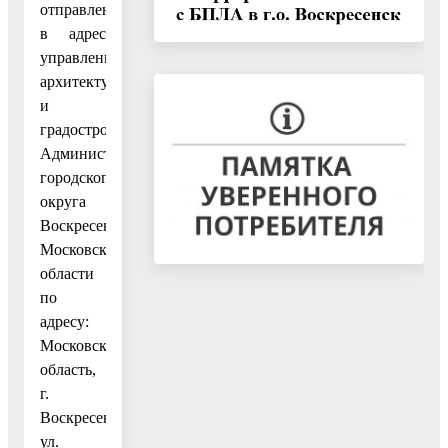
отправления
в адрес
управления
архитектуры
и
градостроительства
Администрации
городского
округа
Воскресенск
Московской
области
по
адресу:
Московская
область,
г.
Воскресенск,
ул.