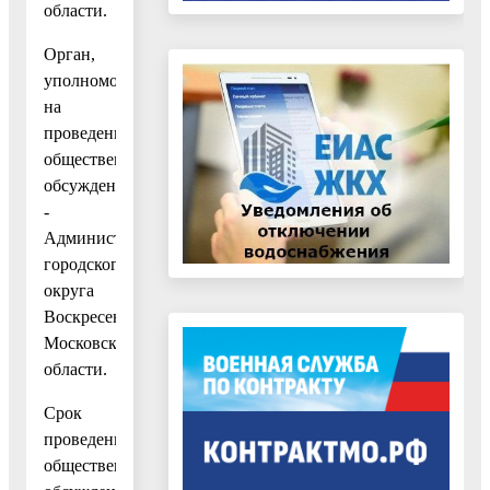
области.
Орган,
уполномоченный
на
проведение
общественных
обсуждений,
-
Администрация
городского
округа
Воскресенск
Московской
области.
Срок
проведения
общественных