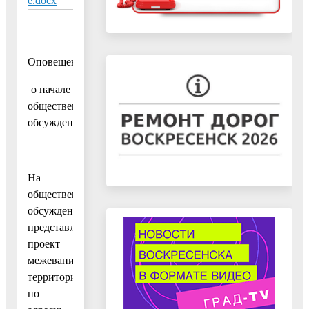
е.docx
Оповещение
о начале
общественных
обсуждений
На
общественные
обсуждения
представляется
проект
межевания
территории
по