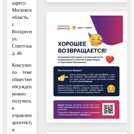
адресу:
Московская
область,
г.
Воскресенск,
ул.
Советская,
д. 4б.
Консультации
по теме
общественных
обсуждений
можно
получить
в
управлении
архитектуры
и