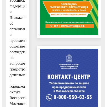
Российской
Федерации
и
Положением
об
организации
и
проведении
общественных
обсуждений
по
вопросам
градостроительной
деятельности
в
городском
округе
Воскресенск
Московской