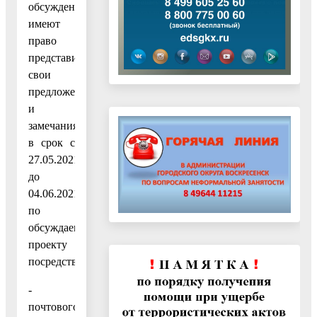
обсуждений
имеют
право
представить
свои
предложения
и
замечания
в срок с
27.05.2021
до
04.06.2021
по
обсуждаемому
проекту
посредством:
-
почтового