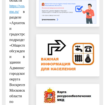
области
https://vos-
mo.ru/
в
разделе
«Архитектура
и
градостроительство»,
подраздел
«Общественные
обсуждения»
и в
здании
Администрации
городского
округа
Воскресенск
Московской
области
по