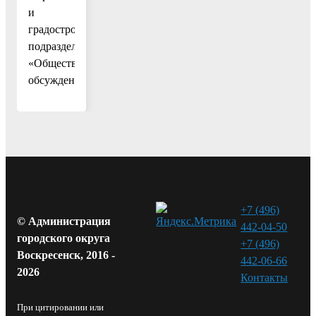
и
градостроительство»,
подраздел
«Общественные
обсуждения».
+7 (496)
© Администрация
442-04-50
городского округа
+7 (496)
Воскресенск, 2016 -
442-06-66
2026
Контакты⁠
При цитировании или