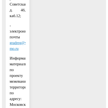
Советская,
д. 4б,
каб.12;
-
электронной
почты
gradreg@vmr-
mo.ru
Информационные
материалы
по
проекту
межевания
территории
по
адресу:
Московская