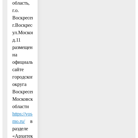
область,
г.о.
Воскресенск,
г.Воскресенск,
ул.Московская,
д.11
размещены
на
официальном
сайте
городского
округа
Воскресенск
Московской
области
https://vos-
mo.ru/
в
разделе
«Архитектура