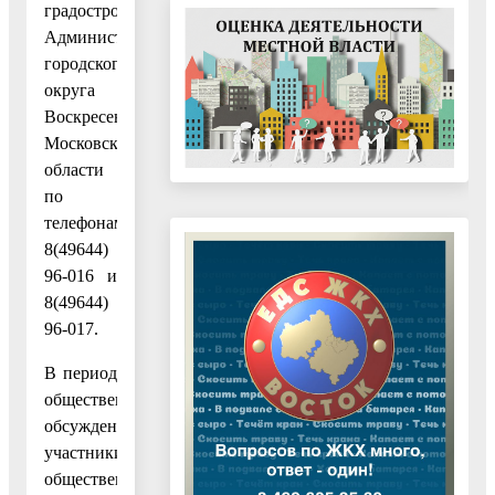
градостроительства
Администрации
городского
округа
Воскресенск
Московской
области
по
телефонам
8(49644)
96-016 и
8(49644)
96-017.
В период
общественных
обсуждений
участники
общественных