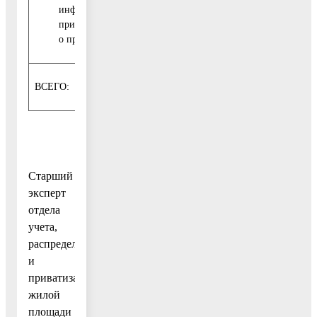
информации не
принято решение
о предоставлении)
ВСЕГО:
0
0
0
0
Старший
эксперт
отдела
учета,
распределения
и
приватизации
жилой
площади