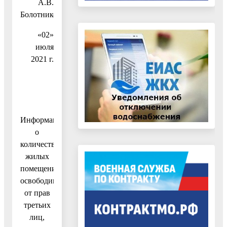
А.В.
Болотников
«02»
июля
2021 г.
Информация
о
количестве
жилых
помещений,
освободившихся
от прав
третьих
лиц,