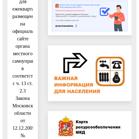
для
ежеквартального
размещения
на
официальном
сайте
органа
местного
самоуправления
в
соответствии
с ч. 13 ст.
2.3
Закона
Московской
области
от
12.12.2005
№