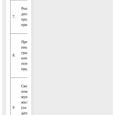
Реализованы по
договорам купли-
7.
0
0
0
0
продажи (кроме
приватизации)
Предоставлены
иным категориям
граждан (указать
8.
0
0
0
0
категорию и
основание
предоставления)
Свободные жилые
помещения
муниципального
жилищного фонда
9
(по которым на
0
0
0
0
дату размещения