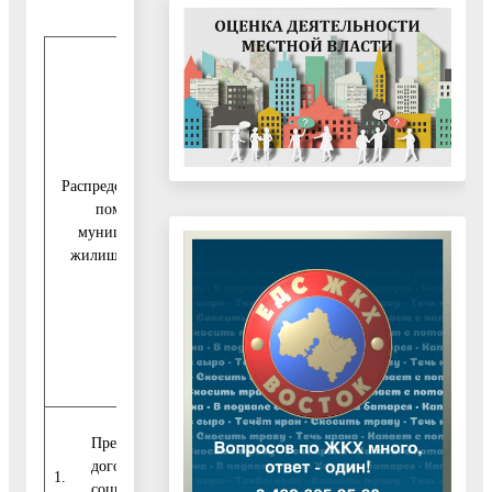
Жилые
Жилые
помещения
помещения
приобретенные за
переданные
счет средств
от инвесторов
Распределение жилых
местного бюджета
помещений
муниципального
жилищного фонда:
В том
В том
ВСЕГО
ВСЕГО
числе во
числе в
в 2021
в 2021
2
2
году
году
квартале
квартал
Предоставлены по
договорам
1.
0
0
0
0
социального