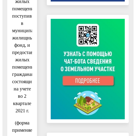
жилых
помещений,
поступивших
в
муниципальный
жилищный
фонд, и
предоставлении
жилых
помещений
гражданам,
состоящим
на учете
во 2
квартале
2021 г.
(форма
применяется