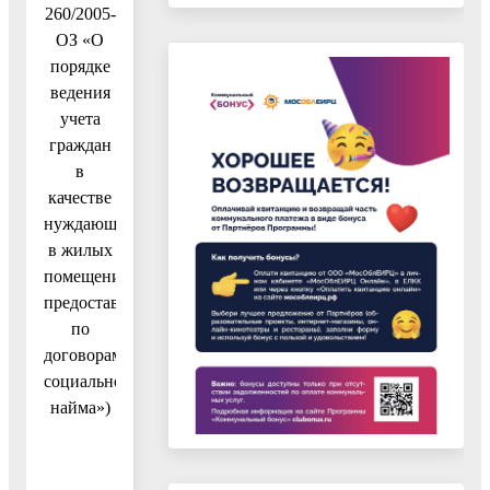
260/2005-
ОЗ «О
порядке
ведения
учета
граждан
в
качестве
нуждающихся
в жилых
помещениях,
предоставляемых
по
договорам
социального
найма»)