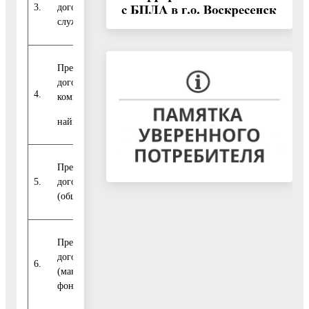
3.
договорам
0
0
0
0
служебного найма
Предоставлены по
договорам
4.
0
0
0
0
коммерческого
найма
Предоставлены по
5.
договорам найма
0
0
0
0
(общежитие)
Предоставлены по
договорам найма
6.
0
0
0
0
(маневренный
фонд)