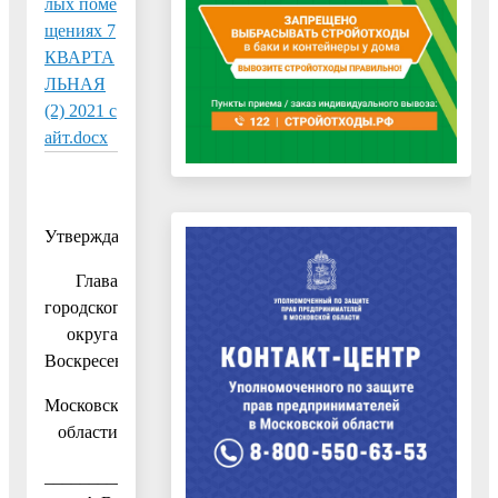
лых поме
щениях 7
КВАРТА
ЛЬНАЯ
(2) 2021 с
айт.docx
Утверждаю:
Глава
городского
округа
Воскресенск
Московской
области
_______________