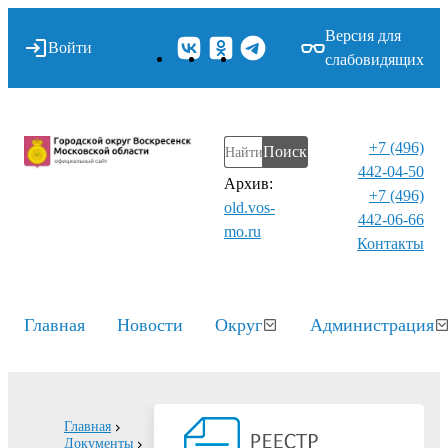
Версия для
Войти
слабовидящих
+7 (496)
Поиск
442-04-50
Архив:
+7 (496)
old.vos-
442-06-66
mo.ru
Контакты⁠
Главная
Новости
Округ
Администрация
Главная
Документы