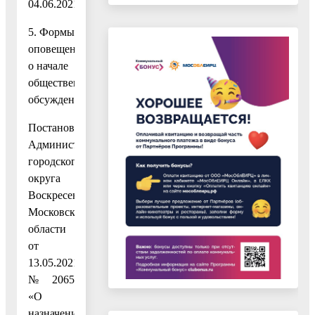
04.06.2021.
5. Формы
оповещения
о начале
общественных
обсуждений:
Постановление
Администрации
городского
округа
Воскресенск
Московской
области
от
13.05.2021
№ 2065
«О
назначении