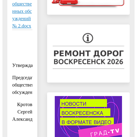
обществе
нных обс
уждений
№ 2.docx
Утверждаю
Председатель
общественных
обсуждений
Кротов
Сергей
Александрович