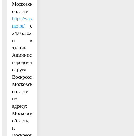
Московской
области
https://vos-
mo.ru/
с
24.05.2021
и в
здании
Администрации
городского
округа
Воскресенск
Московской
области
по
адресу:
Московская
область,
г.
Воскресенск,