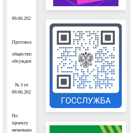
09.06.2021
Протокол
общественных
обсуждений
№ 3 от
09.06.2021
По
проекту
межевания