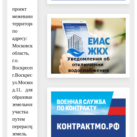
проект
межевания
территории
по
адресу:
Московская
область,
г.о.
Воскресенск,
г.Воскресенск,
ул.Московская,
д.11, для
образования
земельного
участка
путем
перераспределения
земель.