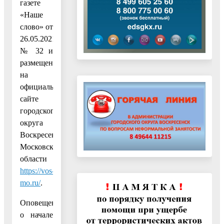
газете
«Наше
слово» от
26.05.2021
№ 32 и
размещено
на
официальном
сайте
городского
округа
Воскресенск
Московской
области
https://vos-
mo.ru/
.
Оповещение
о начале