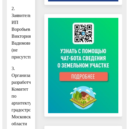
2.
Заявитель
ИП
Воробьева
Виктория
Вадимовна
(не
присутствовала).
3.
Организация-
разработчик:
Комитет
по
архитектуре
градостроительству
Московской
области