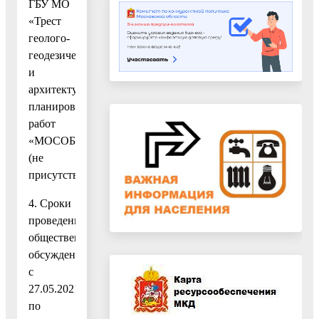
ГБУ МО
«Трест
геолого-
геодезических
и
архитектурно-
планировочных
работ
«МОСОБЛГЕОТРЕСТ»
(не
присутствовали).
4. Сроки
проведения
общественных
обсуждений:
с
27.05.2021
по