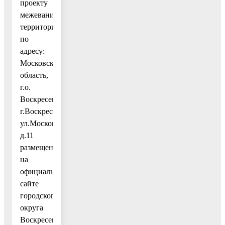
проекту
межевания
территории
по
адресу:
Московская
область,
г.о.
Воскресенск,
г.Воскресенск,
ул.Московская,
д.11
размещена
на
официальном
сайте
городского
округа
Воскресенск