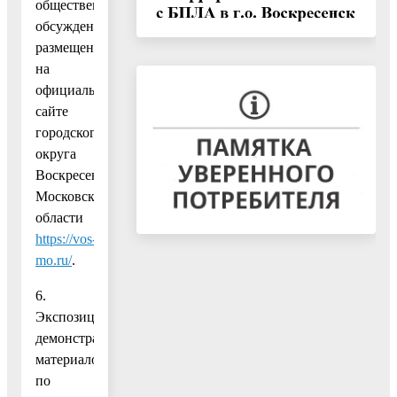
общественных
обсуждений
размещено
на
официальном
сайте
городского
округа
Воскресенск
Московской
области
https://vos-
mo.ru/
.
6.
Экспозиция
демонстрационных
материалов
по