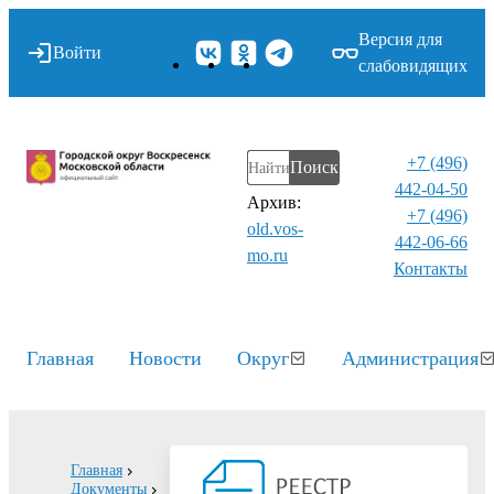
Версия для
Войти
слабовидящих
+7 (496)
Поиск
442-04-50
Архив:
+7 (496)
old.vos-
442-06-66
mo.ru
Контакты⁠
Главная
Новости
Округ
Администрация
Главная
Документы