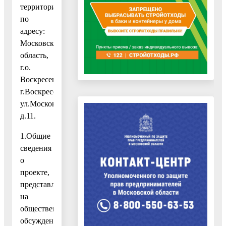
территории
по
адресу:
Московская
область,
г.о.
Воскресенск,
г.Воскресенск,
ул.Московская,
д.11.
1.Общие
сведения
о
проекте,
представленном
на
общественные
обсуждения: