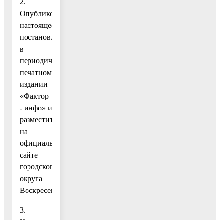
2.
Опубликовать
настоящее
постановление
в
периодическом
печатном
издании
«Фактор
- инфо» и
разместить
на
официальном
сайте
городского
округа
Воскресенск.
3.