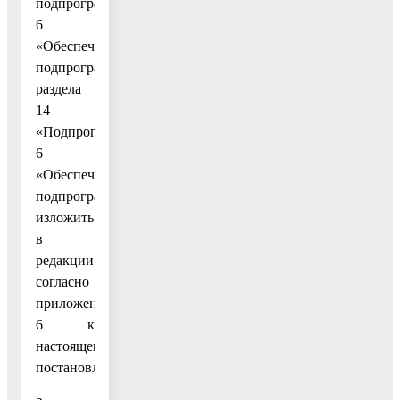
подпрограммы
6
«Обеспечивающая
подпрограмма»
раздела
14
«Подпрограмма
6
«Обеспечивающая
подпрограмма»
изложить
в
редакции
согласно
приложению
6 к
настоящему
постановлению.