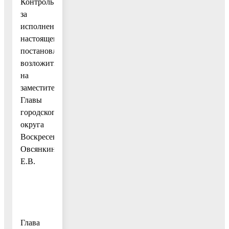
Контроль
за
исполнением
настоящего
постановления
возложить
на
заместителя
Главы
городского
округа
Воскресенск
Овсянкину
Е.В.
Глава