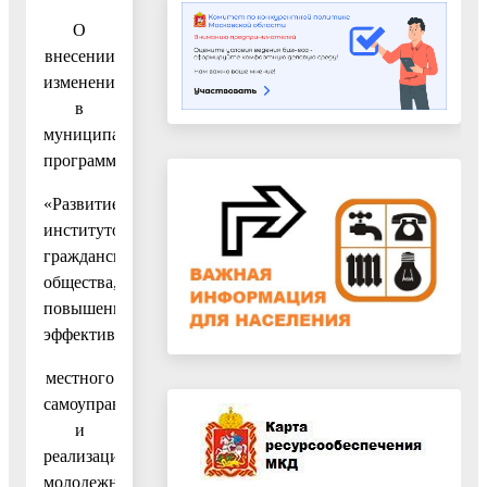
О
внесении
изменений
в
муниципальную
программу
«Развитие
институтов
гражданского
общества,
повышение
эффективности
местного
самоуправления
и
реализации
молодежной