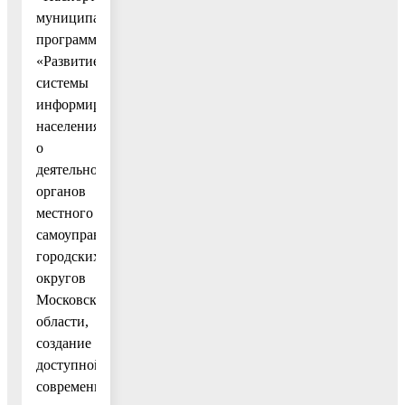
муниципальной
программы
«Развитие
системы
информирования
населения
о
деятельности
органов
местного
самоуправления
городских
округов
Московской
области,
создание
доступной
современной