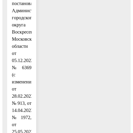
постановлением
Администрации
городского
округа
Воскресенск
Московской
области
от
05.12.2022
№ 6369
(с
изменениями
от
28.02.2023
№ 913, от
14.04.2023
№ 1972,
от
25.05.2023