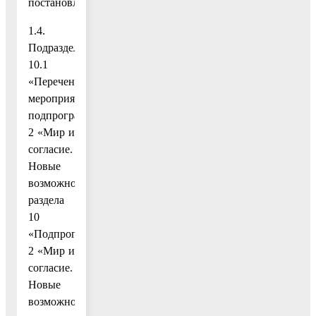
постановлению;
1.4.
Подраздел
10.1
«Перечень
мероприятий
подпрограммы
2 «Мир и
согласие.
Новые
возможности»
раздела
10
«Подпрограмма
2 «Мир и
согласие.
Новые
возможности»