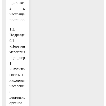
приложению
2 к
настоящему
постановлению;
1.3.
Подраздел
9.1
«Перечень
мероприятий
подпрограммы
1
«Развитие
системы
информирования
населения
о
деятельности
органов