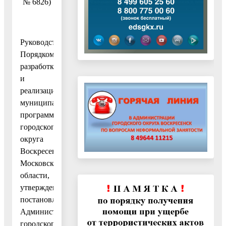
№ 6826)
Руководствуясь
Порядком
разработки
и
реализации
муниципальных
программ
городского
округа
Воскресенск
Московской
области,
утвержденным
постановлением
Администрации
городского