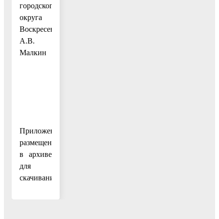
городского
округа
Воскресенск
А.В.
Малкин
Приложения
размещены
в архиве
для
скачивания