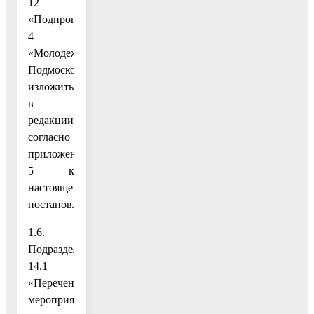
12
«Подпрограмма
4
«Молодежь
Подмосковья»
изложить
в
редакции
согласно
приложению
5 к
настоящему
постановлению;
1.6.
Подраздел
14.1
«Перечень
мероприятий