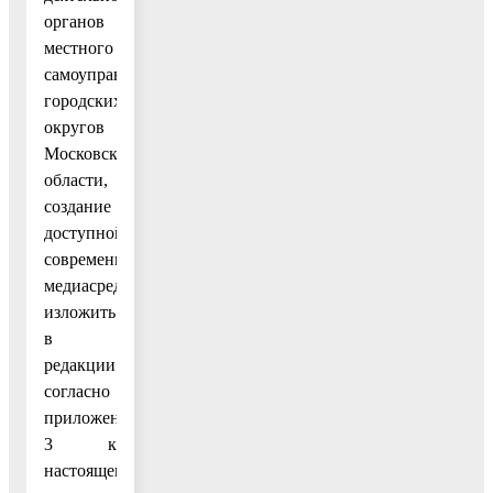
органов
местного
самоуправления
городских
округов
Московской
области,
создание
доступной
современной
медиасреды»
изложить
в
редакции
согласно
приложению
3 к
настоящему