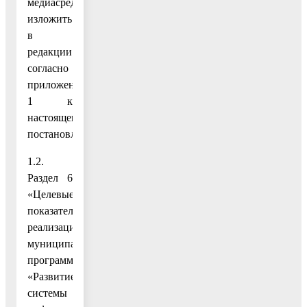
медиасреды»
изложить
в
редакции
согласно
приложению
1 к
настоящему
постановлению;
1.2.
Раздел 6
«Целевые
показатели
реализации
муниципальной
программы
«Развитие
системы