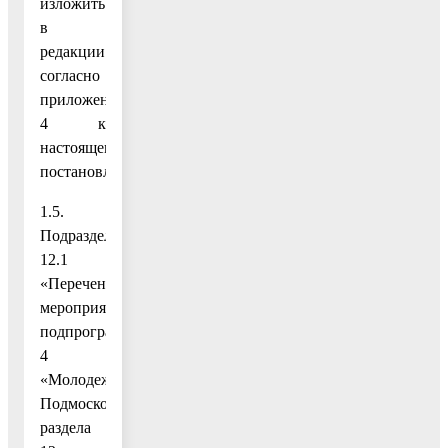
изложить
в
редакции
согласно
приложению
4 к
настоящему
постановлению;
1.5.
Подраздел
12.1
«Перечень
мероприятий
подпрограммы
4
«Молодежь
Подмосковья»
раздела