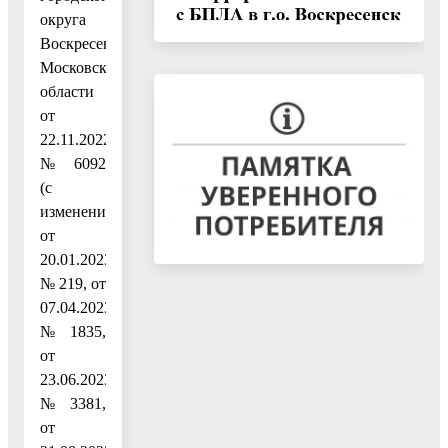
округа
Воскресенск
Московской
области
от
22.11.2022
№ 6092
(с
изменением
от
20.01.2023
№ 219, от
07.04.2023
№ 1835,
от
23.06.2023
№ 3381,
от