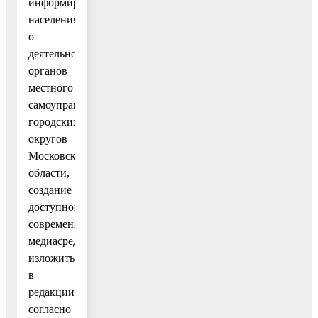
информирования
населения
о
деятельности
органов
местного
самоуправления
городских
округов
Московской
области,
создание
доступной
современной
медиасреды»
изложить
в
редакции
согласно