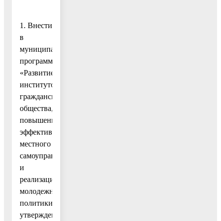
1. Внести
в
муниципальную
программу
«Развитие
институтов
гражданского
общества,
повышение
эффективности
местного
самоуправления
и
реализации
молодежной
политики»,
утвержденную