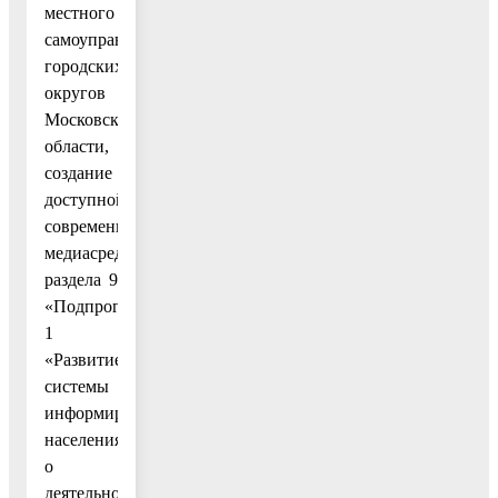
местного
самоуправления
городских
округов
Московской
области,
создание
доступной
современной
медиасреды»
раздела 9
«Подпрограмма
1
«Развитие
системы
информирования
населения
о
деятельности