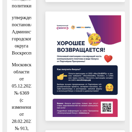
политики»,
утвержденную
постановлением
Администрации
городского
округа
Воскресенск
Московской
области
от
05.12.2022
№ 6369
(с
изменениями
от
28.02.2023
№ 913,