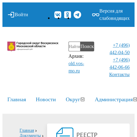
Версия для
Войти
слабовидящих
+7 (496)
Поиск
442-04-50
Архив:
+7 (496)
old.vos-
442-06-66
mo.ru
Контакты⁠
Главная
Новости
Округ
Администрация
Главная
Документы