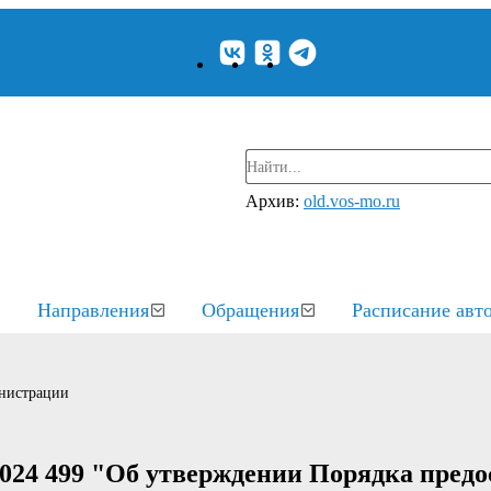
Архив:
old.vos-mo.ru
Направления
Обращения
Расписание авт
нистрации
2024 499 "Об утверждении Порядка пред