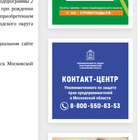
подпрограммы 2
ы при рождении
 приобретением
одского округа
циальном сайте
нск Московской