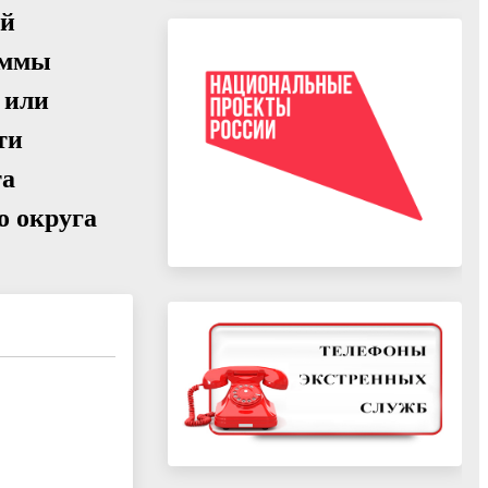
ей
аммы
 или
ти
та
о округа