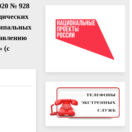
020 № 928
идических
ципальных
равлению
 (с