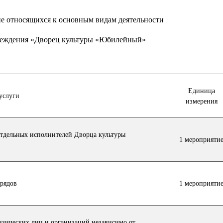
не относящихся к основным видам деятельности
еждения «Дворец культуры «Юбилейный»
Единица
услуги
измерения
отдельных исполнителей Дворца культуры
1 мероприяти
брядов
1 мероприяти
изических лиц и организаций независимо от