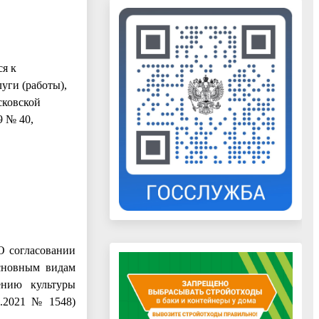
ся к
уги (работы),
сковской
9 № 40,
О согласовании
основным видам
ению культуры
4.2021 № 1548)