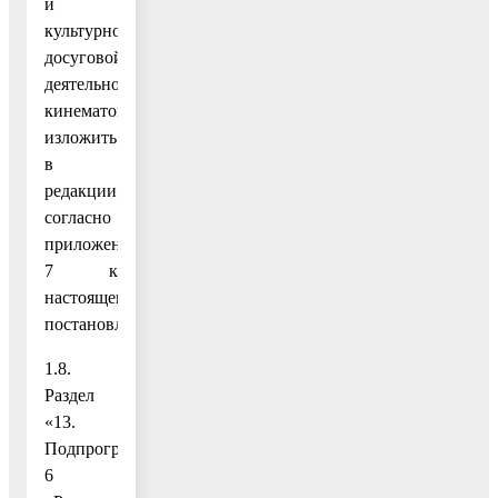
и
культурно-
досуговой
деятельности,
кинематографии»
изложить
в
редакции
согласно
приложению
7 к
настоящему
постановлению;
1.8.
Раздел
«13.
Подпрограмма
6