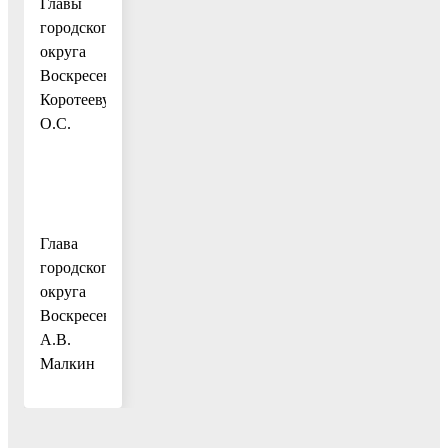
Главы
городского
округа
Воскресенск
Коротееву
О.С.
Глава
городского
округа
Воскресенск
А.В.
Малкин