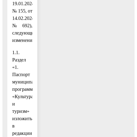
19.01.2024
№ 155, от
14.02.2024
№ 692),
следующие
изменения:
1.1.
Раздел
«1.
Паспорт
муниципальной
программы
«Культура
и
туризм»
изложить
в
редакции