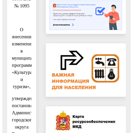
№ 1095
О
внесении
изменений
в
муниципальную
программу
«Культура
и
туризм»,
утвержденную
постановлением
Администрации
городского
округа