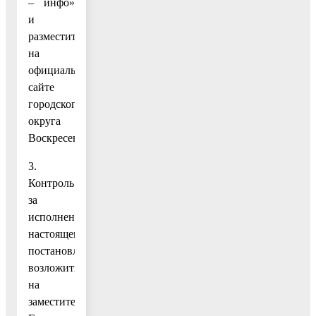
– инфо»
и
разместить
на
официальном
сайте
городского
округа
Воскресенск.
3.
Контроль
за
исполнением
настоящего
постановления
возложить
на
заместителя