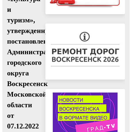
и
туризм»,
утвержденную
постановлением
Администрации
городского
округа
Воскресенск
Московской
области
от
07.12.2022