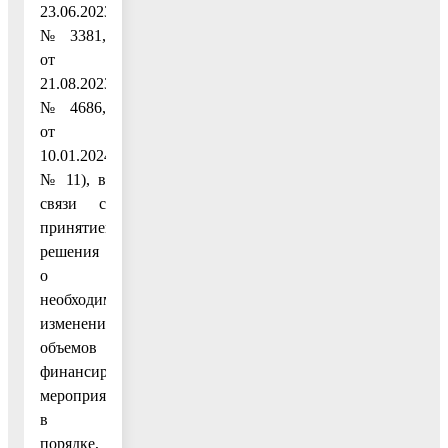
23.06.2023
№ 3381,
от
21.08.2023
№ 4686,
от
10.01.2024
№ 11), в
связи с
принятием
решения
о
необходимости
изменений
объемов
финансирования
мероприятий
в
порядке,