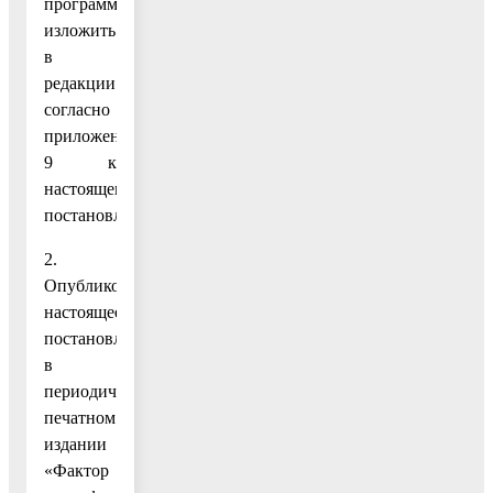
программа»
изложить
в
редакции
согласно
приложению
9 к
настоящему
постановлению.
2.
Опубликовать
настоящее
постановление
в
периодическом
печатном
издании
«Фактор