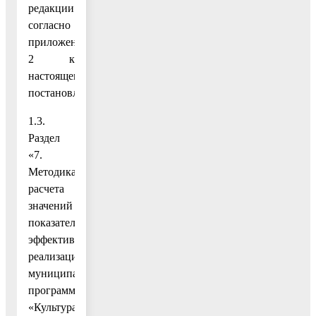
редакции
согласно
приложению
2 к
настоящему
постановлению;
1.3.
Раздел
«7.
Методика
расчета
значений
показателей
эффективности
реализации
муниципальной
программы
«Культура