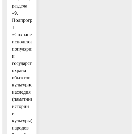
раздела
«9.
Подпрограмма
1
«Сохранение,
использование,
популяризация
и
государственная
охрана
объектов
культурного
наследия
(памятников
истории
и
культуры)
народов