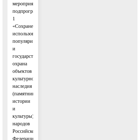
мероприятий
подпрограммы
1
«Сохранение,
использование,
популяризация
и
государственная
охрана
объектов
культурного
наследия
(памятников
истории
и
культуры)
народов
Российской
Федерации»