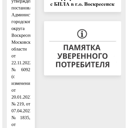
утвержденным
постановлением
Администрации
городского
округа
Воскресенск
Московской
области
от
22.11.2022
№ 6092
(с
изменениями
от
20.01.2023
№ 219, от
07.04.2023
№ 1835,
от