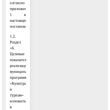
согласно
приложению
1 к
настоящему
постановлению;
1.2.
Раздел
«6.
Целевые
показатели
реализации
муниципальной
программы
«Культура
и
туризм»
изложить
в