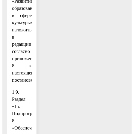
«Развитие
образования
в сфере
культуры»
изложить
в
редакции
согласно
приложению
8 к
настоящему
постановлению;
1.9.
Раздел
«15.
Подпрограмма
8
«Обеспечивающая