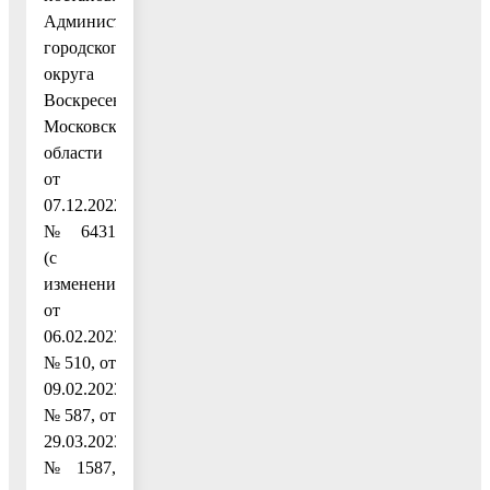
Администрации
городского
округа
Воскресенск
Московской
области
от
07.12.2022
№ 6431
(с
изменениями
от
06.02.2023
№ 510, от
09.02.2023
№ 587, от
29.03.2023
№ 1587,