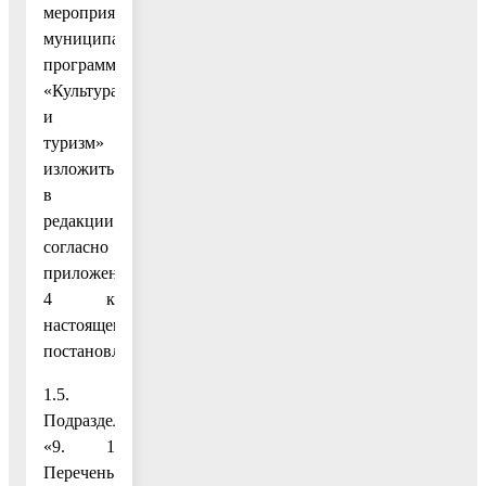
мероприятий
муниципальной
программы
«Культура
и
туризм»
изложить
в
редакции
согласно
приложению
4 к
настоящему
постановлению;
1.5.
Подраздел
«9. 1
Перечень