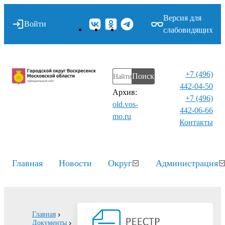
Версия для
Войти
слабовидящих
+7 (496)
Поиск
442-04-50
Архив:
+7 (496)
old.vos-
442-06-66
mo.ru
Контакты⁠
Главная
Новости
Округ
Администрация
Главная
Документы