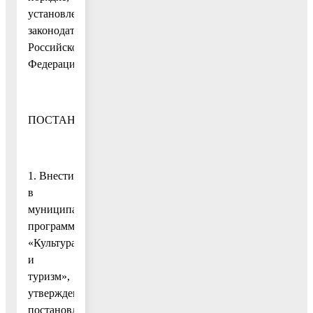
установленном
законодательством
Российской
Федерации,
ПОСТАНОВЛЯЮ:
1. Внести
в
муниципальную
программу
«Культура
и
туризм»,
утвержденную
постановлением