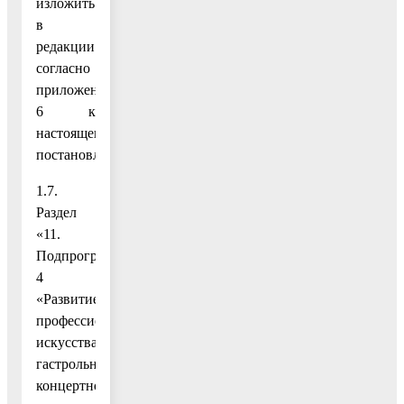
изложить
в
редакции
согласно
приложению
6 к
настоящему
постановлению;
1.7.
Раздел
«11.
Подпрограмма
4
«Развитие
профессионального
искусства,
гастрольно-
концертной