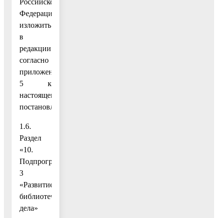
Российской
Федерации»
изложить
в
редакции
согласно
приложению
5 к
настоящему
постановлению;
1.6.
Раздел
«10.
Подпрограмма
3
«Развитие
библиотечного
дела»