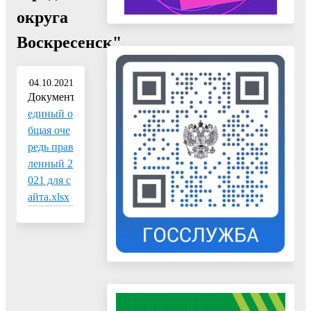
округа
Воскресенск"
04.10.2021
Документ:
единый о
бщая оче
редь прав
ленный 2
021 для с
айта.xlsx