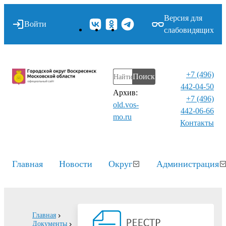
Версия для
Войти
слабовидящих
+7 (496)
Поиск
442-04-50
Архив:
+7 (496)
old.vos-
442-06-66
mo.ru
Контакты⁠
Главная
Новости
Округ
Администрация
Главная
Документы