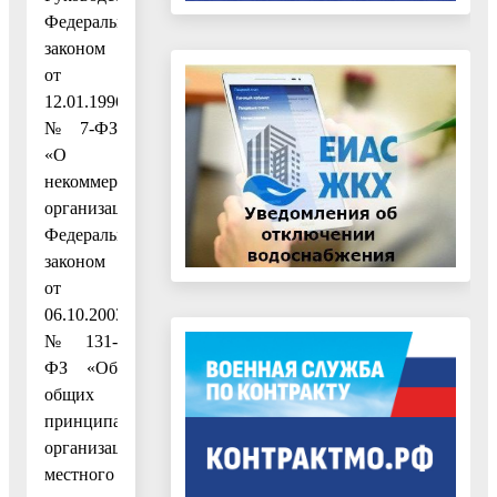
Федеральным
законом
от
12.01.1996
№ 7-ФЗ
«О
некоммерческих
организациях»,
Федеральным
законом
от
06.10.2003
№ 131-
ФЗ «Об
общих
принципах
организации
местного