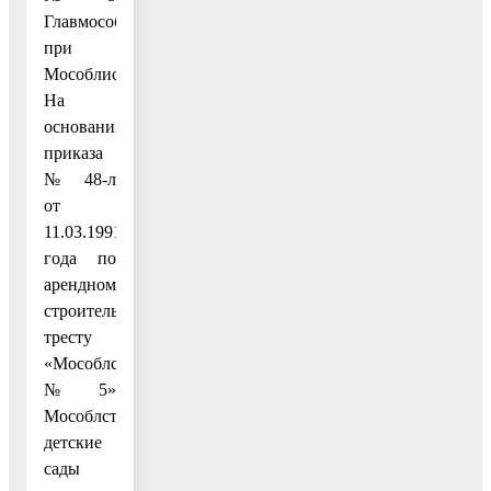
Главмособлстроя
при
Мособлисполкоме.
На
основании
приказа
№ 48-л
от
11.03.1991
года по
арендному
строительному
тресту
«Мособлстрой
№ 5»
Мособлстройкомитета
детские
сады