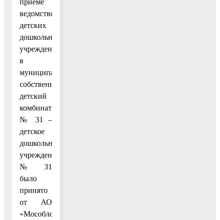
приёме
ведомственных
детских
дошкольных
учреждений
в
муниципальную
собственность»
детский
комбинат
№ 31 –
детское
дошкольное
учреждение
№ 31
было
принято
от АО
«Мособлстрой»