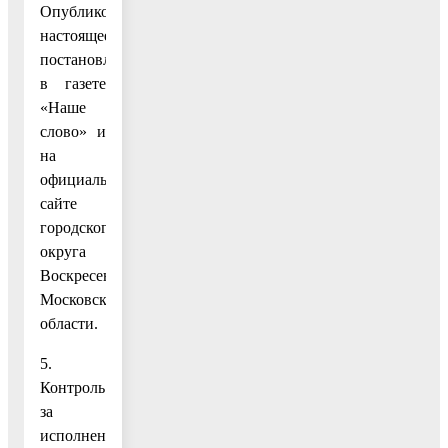
Опубликовать
настоящее
постановление
в газете
«Наше
слово» и
на
официальном
сайте
городского
округа
Воскресенск
Московской
области.
5.
Контроль
за
исполнением