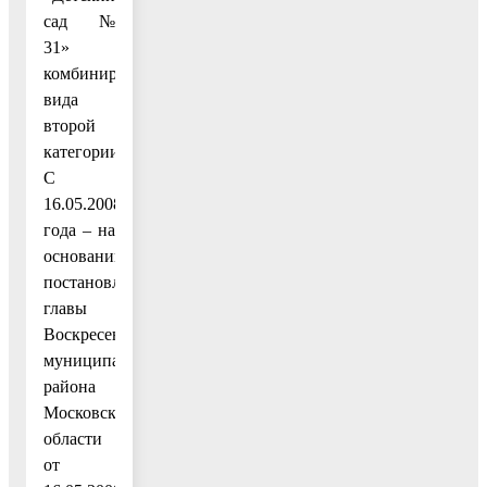
сад №
31»
комбинированного
вида
второй
категории.
С
16.05.2008
года – на
основании
постановления
главы
Воскресенского
муниципального
района
Московской
области
от