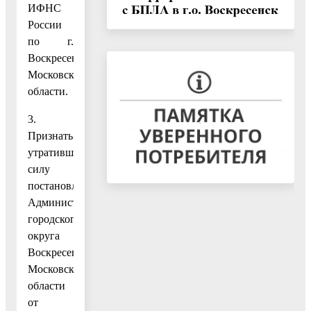
ИФНС
России
по г.
Воскресенску
Московской
области.
3.
Признать
утратившим
силу
постановление
Администрации
городского
округа
Воскресенск
Московской
области
от