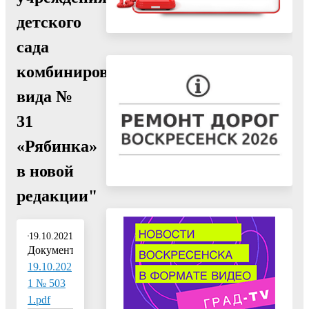
детского
сада
комбинированного
вида №
31
«Рябинка»
в новой
редакции"
19.10.2021
Документ:
19.10.202
1 № 503
1.pdf