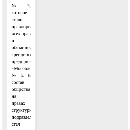
№ 5,
которое
стало
правоприемником
всех прав
и
обязанностей,
арендного
предприятия
«Мособлстрой»
№ 5. В
состав
общества
на
правах
структурного
подразделения
стал