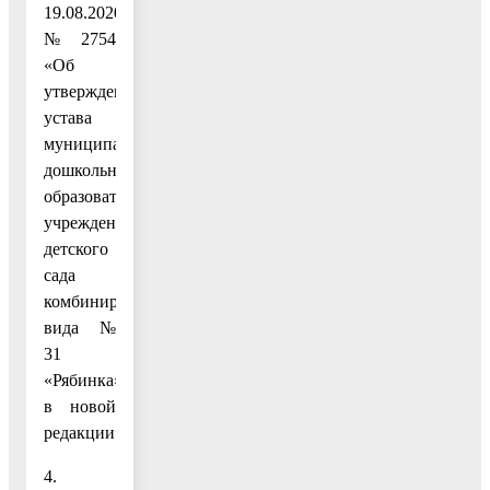
19.08.2020
№ 2754
«Об
утверждении
устава
муниципального
дошкольного
образовательного
учреждения
детского
сада
комбинированного
вида №
31
«Рябинка»
в новой
редакции».
4.