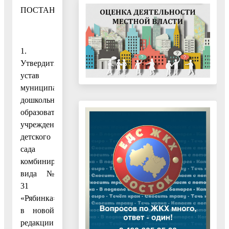
ПОСТАНОВЛЯЮ:
1.
Утвердить
устав
муниципального
дошкольного
образовательного
учреждения
детского
сада
комбинированного
вида №
31
«Рябинка»
в новой
редакции.