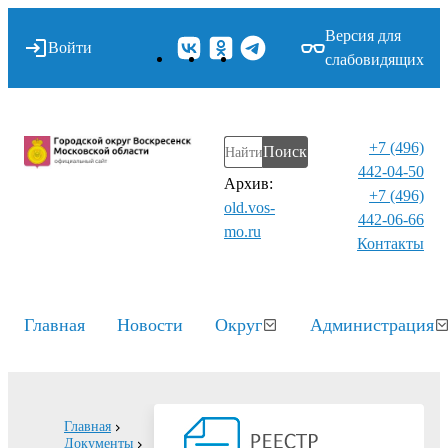
Версия для
Войти
слабовидящих
+7 (496)
Поиск
442-04-50
Архив:
+7 (496)
old.vos-
442-06-66
mo.ru
Контакты⁠
Главная
Новости
Округ
Администрация
Главная
Документы