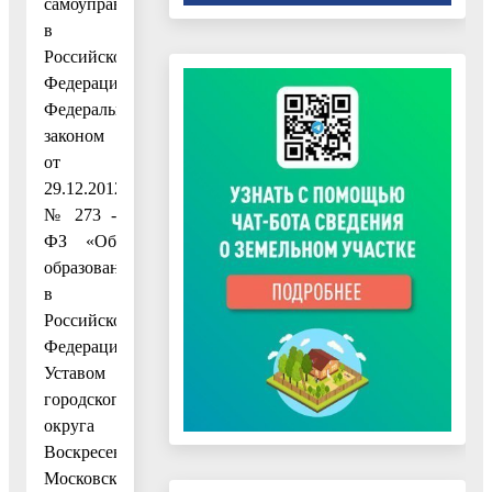
самоуправления
в
Российской
Федерации»,
Федеральным
законом
от
29.12.2012
№ 273 -
ФЗ «Об
образовании
в
Российской
Федерации»,
Уставом
городского
округа
Воскресенск
Московской