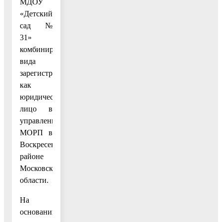
МДОУ
«Детский
сад №
31»
комбинированного
вида
зарегистрировано
как
юридическое
лицо в
управлении
МОРП в
Воскресенском
районе
Московской
области.
На
основании