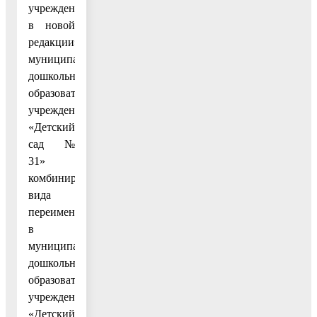
учреждений
в новой
редакции»
муниципальное
дошкольное
образовательное
учреждение
«Детский
сад №
31»
комбинированного
вида
переименовано
в
муниципальное
дошкольное
образовательное
учреждение
«Детский