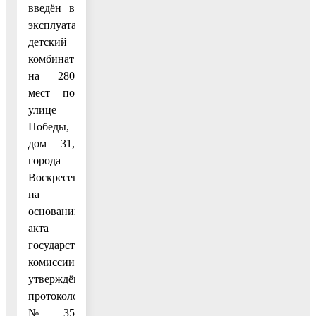
введён в
эксплуатацию
детский
комбинат
на 280
мест по
улице
Победы,
дом 31,
города
Воскресенска
на
основании
акта
государственной
комиссии,
утверждённого
протоколом
№ 35