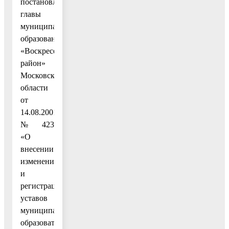
постановления
главы
муниципального
образования
«Воскресенский
район»
Московской
области
от
14.08.2001
№ 423
«О
внесении
изменений
и
регистрации
уставов
муниципальных
образовательных