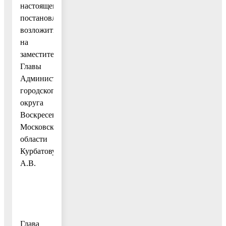
настоящего
постановления
возложить
на
заместителя
Главы
Администрации
городского
округа
Воскресенск
Московской
области
Курбатову
А.В.
Глава