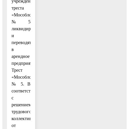
учреждения
треста
«Мособлстрой»
№ 5
ликвидируются
и
переводятся
в
арендное
предприятие
Трест
«Мособлстрой»
№ 5. В
соответствии
с
решением
трудового
коллектива
от