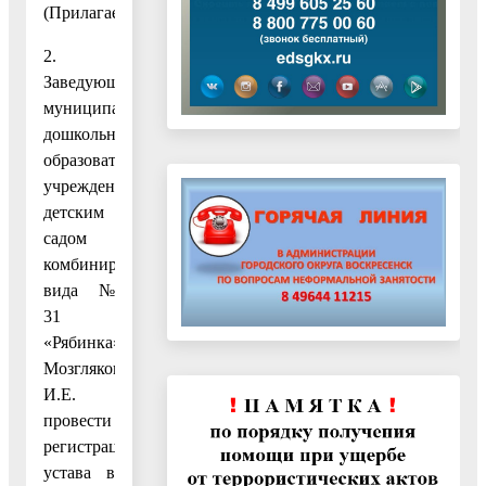
(Прилагается.)
2.
Заведующему
муниципальным
дошкольным
образовательным
учреждением
детским
садом
комбинированного
вида №
31
«Рябинка»
Мозгляковой
И.Е.
провести
регистрацию
устава в