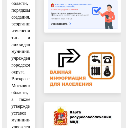
области,
порядком
создания,
реорганизации,
изменения
типа и
ликвидации
муниципальных
учреждений
городского
округа
Воскресенск
Московской
области,
а также
утверждения
уставов
муниципальных
учреждений