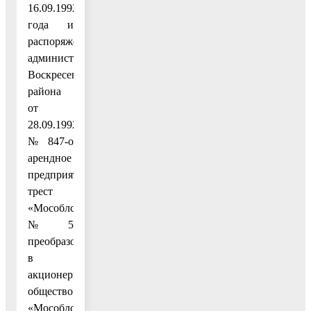
16.09.1992
года и
распоряжением
администрации
Воскресенского
района
от
28.09.1992
№ 847-о
арендное
предприятие
трест
«Мособлстрой»
№ 5
преобразовано
в
акционерное
общество
«Мособлстрой»