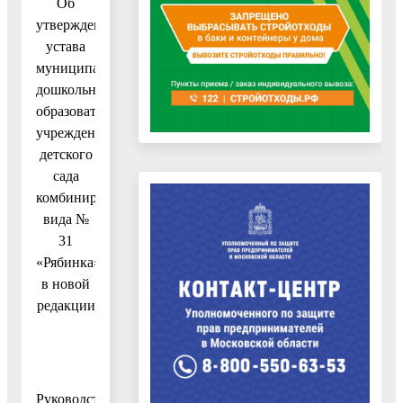
Об
утверждении
устава
муниципального
дошкольного
образовательного
учреждения
детского
сада
комбинированного
вида №
31
«Рябинка»
в новой
редакции
Руководствуясь