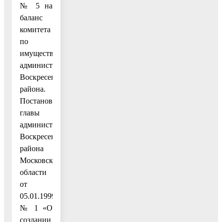
№ 5 на
баланс
комитета
по
имуществу
администрации
Воскресенского
района.
Постановлением
главы
администрации
Воскресенского
района
Московской
области
от
05.01.1999
№ 1 «О
создании