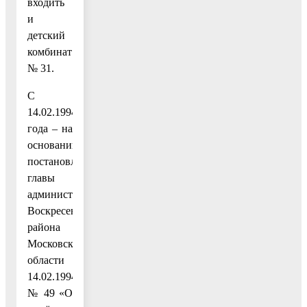
входить
и
детский
комбинат
№ 31.
С
14.02.1994
года – на
основании
постановления
главы
администрации
Воскресенского
района
Московской
области
14.02.1994
№ 49 «О