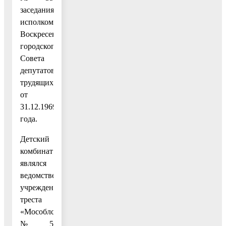
заседания
исполкома
Воскресенского
городского
Совета
депутатов
трудящихся
от
31.12.1969
года.
Детский
комбинат
являлся
ведомственным
учреждением
треста
«Мособлстрой»
№ 5