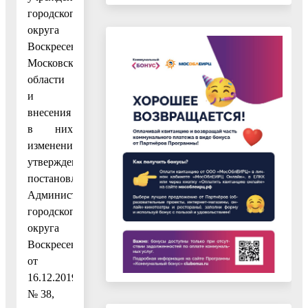
городского
округа
Воскресенск
Московской
области
и
внесения
в них
изменений,
утвержденным
постановлением
Администрации
городского
округа
Воскресенск
от
16.12.2019
№ 38,