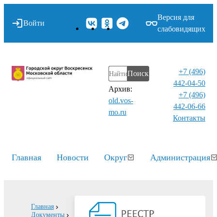
Версия для
Войти
слабовидящих
+7 (496)
Поиск
442-04-50
Архив:
+7 (496)
old.vos-
442-06-66
mo.ru
Контакты⁠
Главная
Новости
Округ
Администрация
Главная
Документы