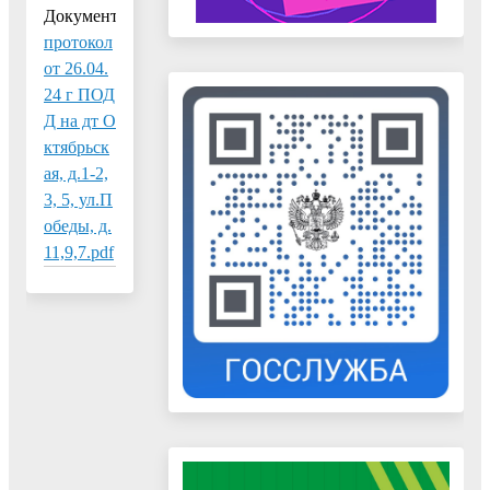
Документ:
протокол
от 26.04.
24 г ПОД
Д на дт О
ктябрьск
ая, д.1-2,
3, 5, ул.П
обеды, д.
11,9,7.pdf