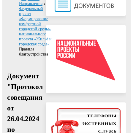
Направления
Федеральный
проект
«Формирование
комфортной
городской среды»
национального
проекта «Жильё и
городская среда»
Правила
благоустройства
Документ
"Протокол
совещания
от
26.04.2024
по