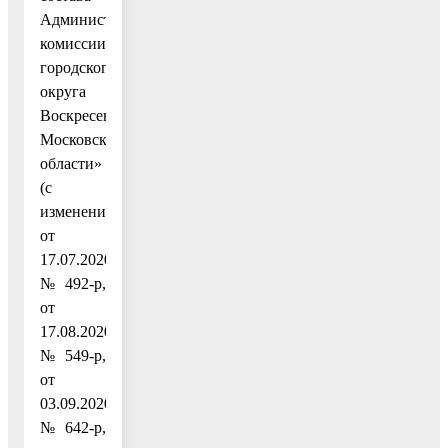
Административной
комиссии
городского
округа
Воскресенск
Московской
области»
(с
изменениями
от
17.07.2020
№ 492-р,
от
17.08.2020
№ 549-р,
от
03.09.2020
№ 642-р,