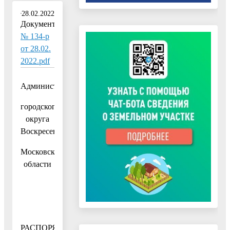
28.02.2022
Документ:
№ 134-р
от 28.02.
2022.pdf
Администрация
городского
округа
Воскресенск
Московской
области
РАСПОРЯЖЕНИЕ