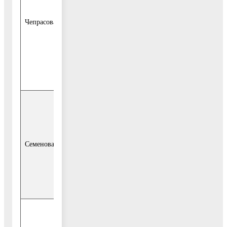
старший эксперт
отдела
Чепрасова Е.А.
муниципальных
контролей
Администрации
городского округа
Воскресенск;
старший эксперт
Цюрупинского
территориального
отдела
Семенова Я.А.
Администрации
городского округа
Воскресенск (по
согласованию);
старший эксперт
Фединского