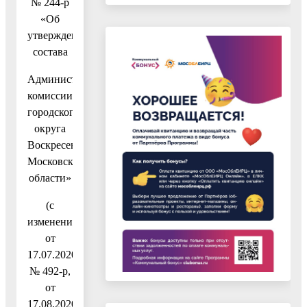
№ 244-р
«Об
утверждении
состава
Административной
комиссии
городского
округа
Воскресенск
Московской
области»
(с
изменениями
от
17.07.2020
№ 492-р,
от
17.08.2020