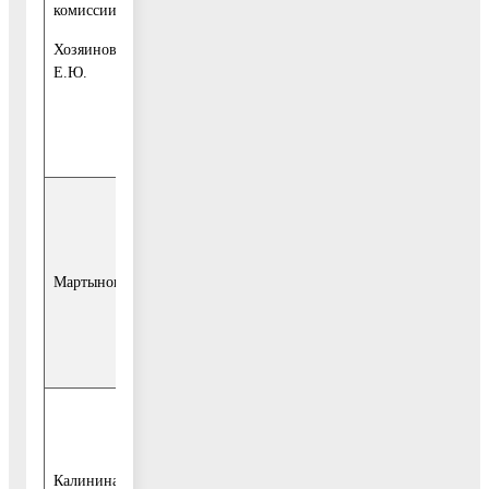
правового
комиссии:
управления –
Хозяинова
начальник отдела
Е.Ю.
судебной работы
Администрации
городского округа
Воскресенск;
начальник
управления
экологии и
Мартынов И.С.
обращения с ТКО
Администрации
городского округа
Воскресенск;
начальник отдела
муниципальных
контролей
Калинина Т.Н.