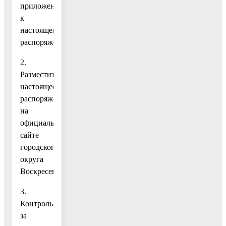
приложению
к
настоящему
распоряжению.
2.
Разместить
настоящее
распоряжение
на
официальном
сайте
городского
округа
Воскресенск.
3.
Контроль
за