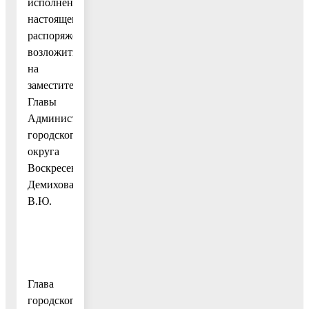
исполнением
настоящего
распоряжения
возложить
на
заместителя
Главы
Администрации
городского
округа
Воскресенск
Демихова
В.Ю.
Глава
городского