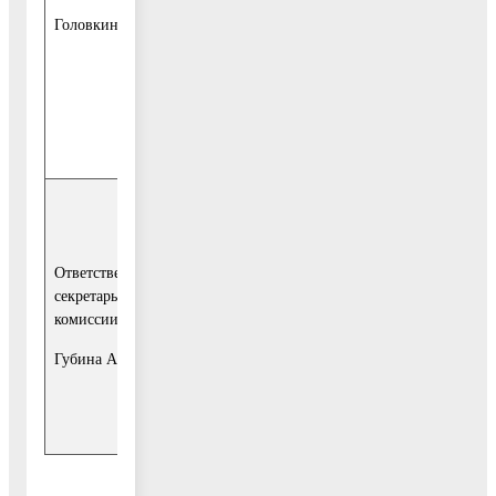
председателей
Головкина Г.В.
советов
многоквартирных
домов
Московской
области (по
согласованию).
ведущий
Ответственный
специалист
секретарь
отдела
комиссии:
муниципальных
контролей
Губина А.А.
Администрации
городского округа
Воскресенск.