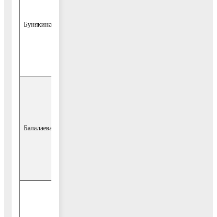
территориального
отдела
Бунякина Е.А.
Администрации
городского округа
Воскресенск (по
согласованию);
главный эксперт
Хорловского
территориального
отдела
Балалаева Н.В.
Администрации
городского округа
Воскресенск (по
согласованию);
старший эксперт
Белоозерского
территориального