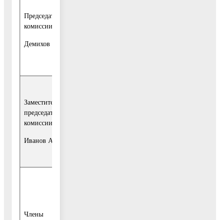
Председатель
заместитель
комиссии:
Главы
Администрации
Демихов В.Ю.
городского округа
Воскресенск.
Заместитель
заместитель
председателя
Главы
комиссии:
Администрации
Иванов А.Д.
городского округа
Воскресенск.
заместитель
начальника
Члены