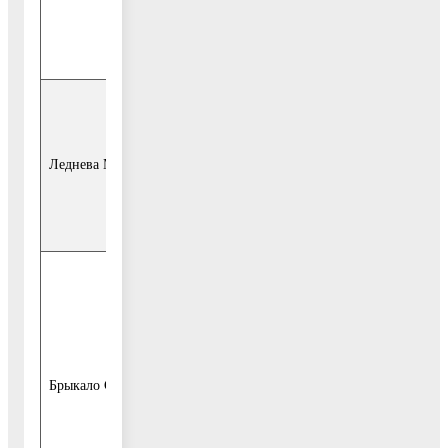
Администрации
городского округа
Воскресенск;
начальник отдела
потребительского
рынка и услуг
Леднева М.А.
Администрации
городского округа
Воскресенск;
начальник отдела
сельского
хозяйства
управления
инвестиций
Брыкало С.П.
Администрации
городского округа
Воскресенск;