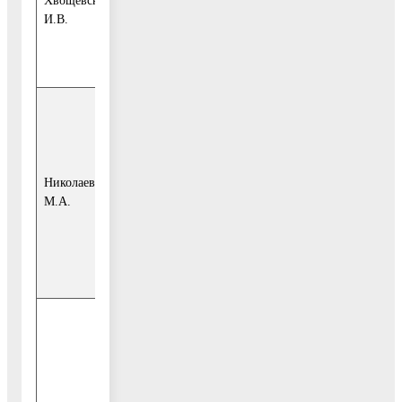
Хвощевская
технического
И.В.
отдела МКУ
«БиО» (по
согласованию);
представитель
Уполномоченного
по правам
человека
Николаева
Московской
М.А.
области в
городском округе
Воскресенск (по
согласованию);
руководитель
Воскресенского
отделения
Ассоциации