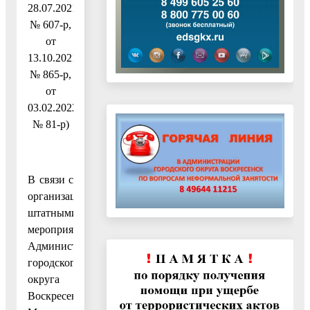
28.07.2021
№ 607-р,
от
13.10.2021
№ 865-р,
от
03.02.2022
№ 81-р)
В связи с
организационно-
штатными
мероприятиями
Администрации
городского
округа
Воскресенск