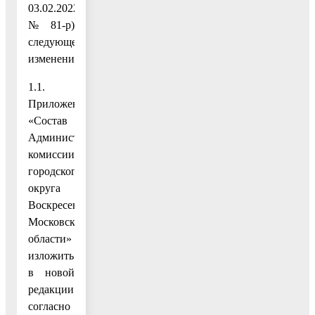
03.02.2022
№ 81-р)
следующее
изменение:
1.1.
Приложение
«Состав
Административной
комиссии
городского
округа
Воскресенск
Московской
области»
изложить
в новой
редакции
согласно