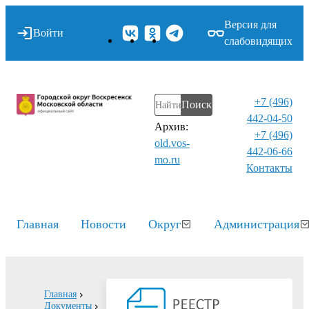
Версия для
Войти
слабовидящих
+7 (496)
Поиск
442-04-50
Архив:
+7 (496)
old.vos-
442-06-66
mo.ru
Контакты⁠
Главная
Новости
Округ
Администрация
Главная
Документы