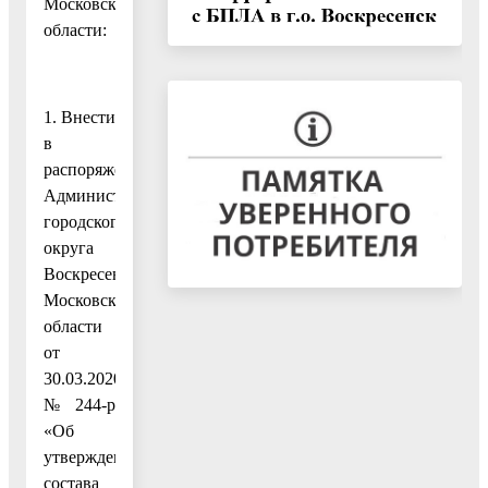
Московской
области:
1. Внести
в
распоряжение
Администрации
городского
округа
Воскресенск
Московской
области
от
30.03.2020
№ 244-р
«Об
утверждении
состава