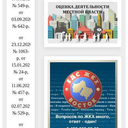
№ 549-р,
от
03.09.2020
№ 642-р,
от
23.12.2020
№ 1063-
р, от
15.01.2021
№ 24-р,
от
11.06.2021
№ 457-р,
от
02.07.2021
№ 529-р,
от