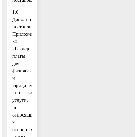
1.6.
Дополнить
постановление
Приложением
30
«Размер
платы
для
физических
и
юридических
лиц за
услуги,
не
относящиеся
к
основным
видам