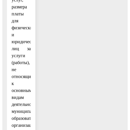
размера
платы
для
физических
и
юридических
лиц за
услуги
(работы),
не
относящиеся
к
основным
видам
деятельности
муниципальных
образовательных
организаций,