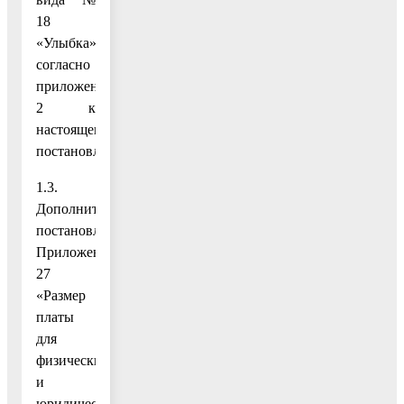
18
«Улыбка»
согласно
приложению
2 к
настоящему
постановлению;
1.3.
Дополнить
постановление
Приложением
27
«Размер
платы
для
физических
и
юридических