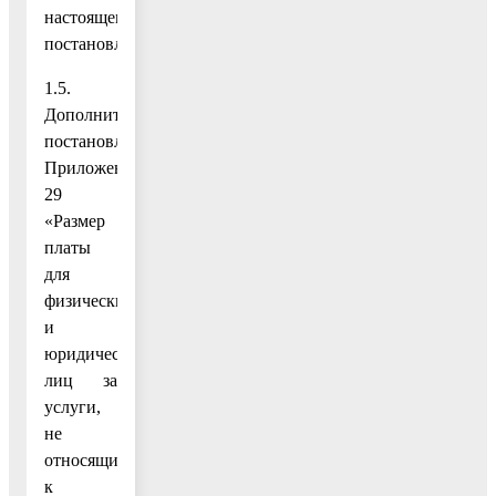
настоящему
постановлению;
1.5.
Дополнить
постановление
Приложением
29
«Размер
платы
для
физических
и
юридических
лиц за
услуги,
не
относящиеся
к