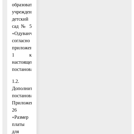
образовательного
учреждения
детский
сад № 5
«Одуванчик»
согласно
приложению
1 к
настоящему
постановлению;
1.2.
Дополнить
постановление
Приложением
26
«Размер
платы
для