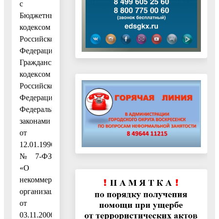
с
Бюджетным
кодексом
Российской
Федерации,
Гражданским
кодексом
Российской
Федерации,
Федеральными
законами
от
12.01.1996
№ 7-ФЗ
«О
некоммерческих
организациях»,
от
03.11.2006