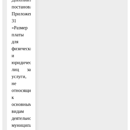
постановление
Приложением
31
«Размер
платы
для
физических
и
юридических
лиц за
услуги,
не
относящиеся
к
основным
видам
деятельности
муниципального