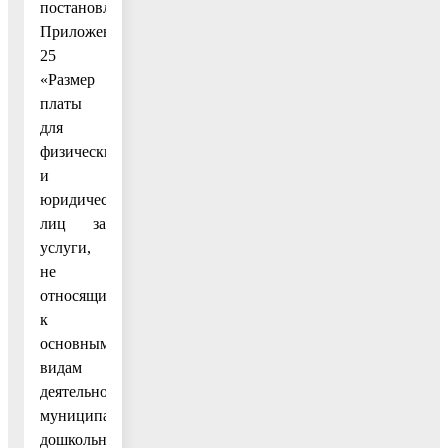
постановление
Приложением
25
«Размер
платы
для
физических
и
юридических
лиц за
услуги,
не
относящиеся
к
основным
видам
деятельности
муниципального
дошкольного