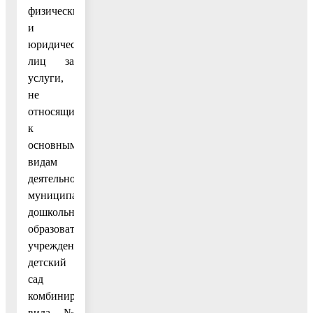
физических
и
юридических
лиц за
услуги,
не
относящиеся
к
основным
видам
деятельности
муниципального
дошкольного
образовательного
учреждения
детский
сад
комбинированного
вида №