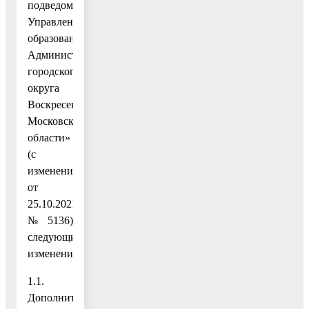
подведомственных
Управлению
образования
Администрации
городского
округа
Воскресенск
Московской
области»
(с
изменениями
от
25.10.2021
№ 5136)
следующие
изменения:
1.1.
Дополнить