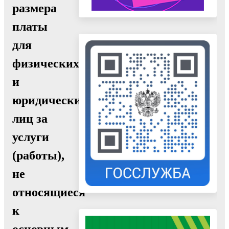
размера
платы
для
физических
и
юридических
лиц за
услуги
(работы),
не
относящиеся
к
основным