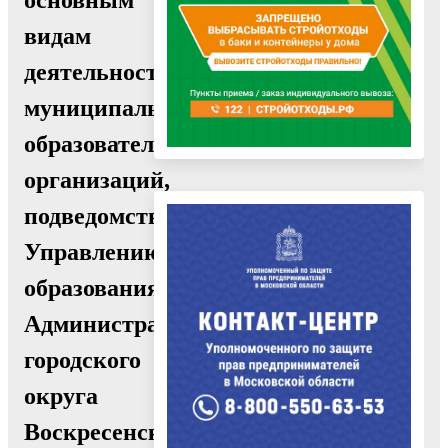
видам
деятельности
муниципальных
образовательных
организаций,
подведомственных
Управлению
образования
Администрации
городского
округа
Воскресенск