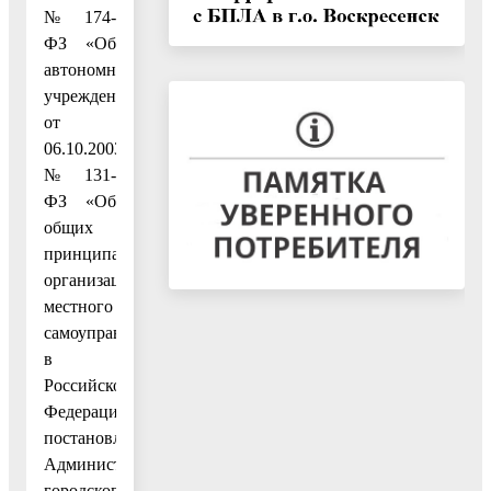
№ 174-
ФЗ «Об
автономных
учреждениях»,
от
06.10.2003
№ 131-
ФЗ «Об
общих
принципах
организации
местного
самоуправления
в
Российской
Федерации»,
постановлением
Администрации
городского