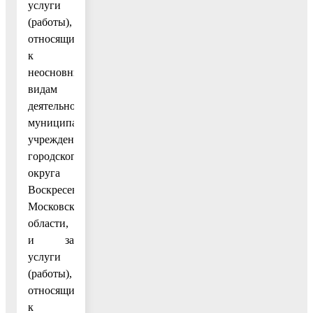
услуги
(работы),
относящиеся
к
неосновным
видам
деятельности
муниципальных
учреждений
городского
округа
Воскресенск
Московской
области,
и за
услуги
(работы),
относящиеся
к