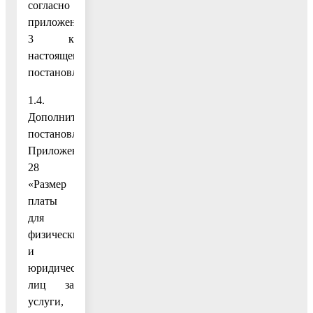
согласно
приложению
3 к
настоящему
постановлению;
1.4.
Дополнить
постановление
Приложением
28
«Размер
платы
для
физических
и
юридических
лиц за
услуги,