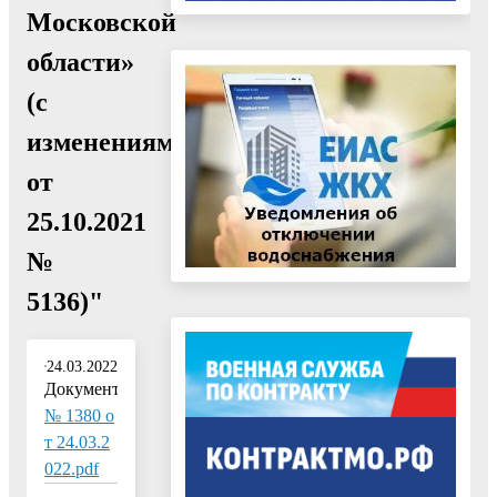
Московской
области»
(с
изменениями
от
25.10.2021
№
5136)"
24.03.2022
Документ:
№ 1380 о
т 24.03.2
022.pdf