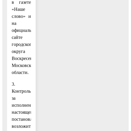
в газете
«Наше
слово» и
на
официальном
сайте
городского
округа
Воскресенск
Московской
области.
3.
Контроль
за
исполнением
настоящего
постановления
возложить