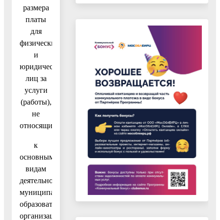
размера
платы
для
физических
и
юридических
лиц за
услуги
(работы),
не
относящиеся
к
основным
видам
деятельности
муниципальных
образовательных
организаций,