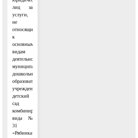
лиц за
услуги,
не
относящиеся
к
основным
видам
деятельности
муниципального
дошкольного
образовательного
учреждения
детский
сад
комбинированного
вида №
31
«Рябинка»