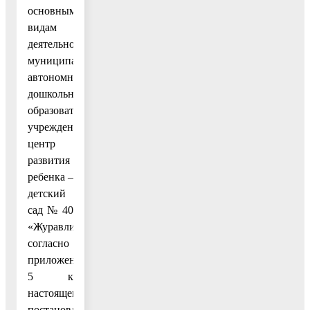
основным
видам
деятельности
муниципального
автономного
дошкольного
образовательного
учреждения
центр
развития
ребенка –
детский
сад № 40
«Журавлик»
согласно
приложению
5 к
настоящему
постановлению;