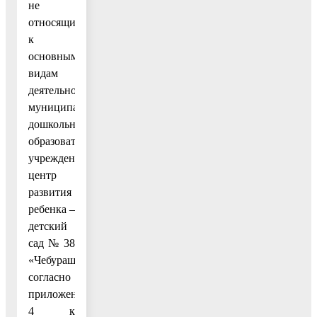
не
относящиеся
к
основным
видам
деятельности
муниципального
дошкольного
образовательного
учреждения
центр
развития
ребенка –
детский
сад № 38
«Чебурашка»
согласно
приложению
4 к