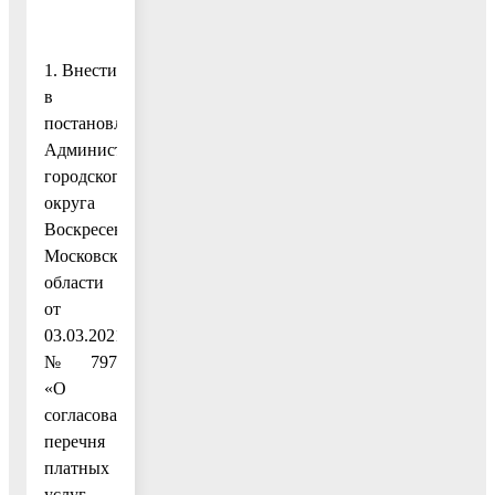
1. Внести
в
постановление
Администрации
городского
округа
Воскресенск
Московской
области
от
03.03.2021
№ 797
«О
согласовании
перечня
платных
услуг,