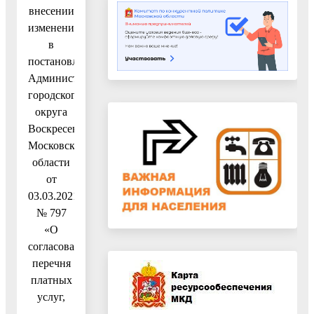
внесении
изменений
в
постановление
Администрации
городского
округа
Воскресенск
Московской
области
от
03.03.2021
№ 797
«О
согласовании
перечня
платных
услуг,