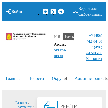
Версия для
Войти
слабовидящих
+7 (496)
Поиск
442-04-50
Архив:
+7 (496)
old.vos-
442-06-66
mo.ru
Контакты⁠
Главная
Новости
Округ
Администрация
Главная
Документы