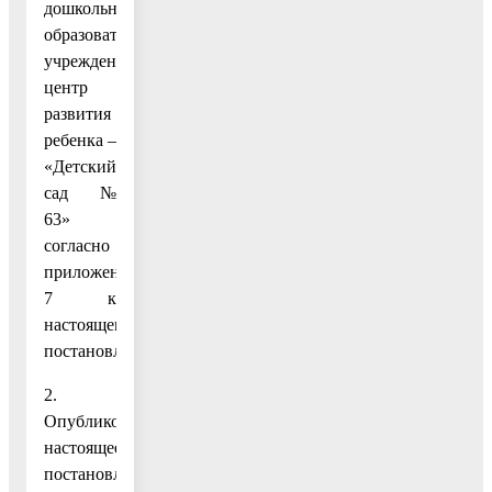
дошкольного
образовательного
учреждения
центр
развития
ребенка –
«Детский
сад №
63»
согласно
приложению
7 к
настоящему
постановлению.
2.
Опубликовать
настоящее
постановление