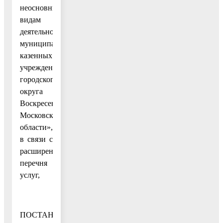
неосновным
видам
деятельности
муниципальных
казенных
учреждений
городского
округа
Воскресенск
Московской
области»,
в связи с
расширением
перечня
услуг,
ПОСТАНОВЛЯЮ: