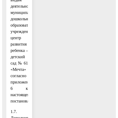
деятельности
муниципального
дошкольного
образовательного
учреждения
центр
развития
ребенка –
детский
сад № 61
«Мечта»
согласно
приложению
6 к
настоящему
постановлению;
1.7.
Дополнить